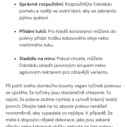
Správné rozpuštění:
Rozpouštějte čokoládu
pomalu a raději ve vodní lázni, aby se zabránilo
jejímu spálení.
Přidání tuků:
Pro hladší konzistenci můžete do
polevy přidat trošku kokosového oleje nebo
rostlinného tuku.
Sladidlo na míru:
Pokud chcete, můžete
čokoládu osladit javorovým sirupem nebo
agávovým nektarem pro zdravější variantu.
Při polití svého domácího bounty vegan tyčinek polevou
se ujistěte, že tyčinky jsou dostatečně chlazené. To
zajistí, že poleva ztuhne rychleji a vytvoří krásný lesklý
povrch. Dbejte také na to, abyste polevu nanášeli
rovnoměrně, aby vypadala co nejlépe. V případě, že
máte k dispozici nějaké dekorace, jako jsou sekané
ořechy nebo kokosové vločky, nebojte se jimi polevu