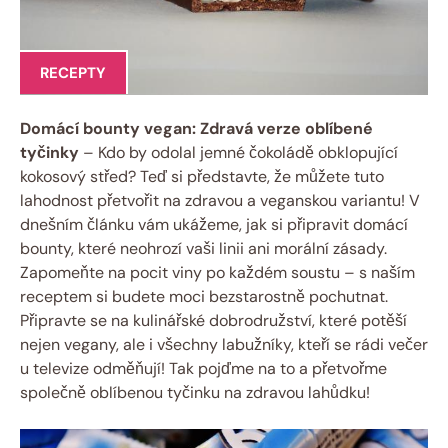
RECEPTY
Domácí bounty vegan: Zdravá verze oblíbené
tyčinky
– Kdo by odolal jemné čokoládě obklopující
kokosový střed? Teď si představte, že můžete tuto
lahodnost přetvořit na zdravou a veganskou variantu! V
dnešním článku vám ukážeme, jak si připravit domácí
bounty, které neohrozí vaši linii ani morální zásady.
Zapomeňte na pocit viny po každém soustu – s naším
receptem si budete moci bezstarostně pochutnat.
Připravte se na kulinářské dobrodružství, které potěší
nejen vegany, ale i všechny labužníky, kteří se rádi večer
u televize odměňují! Tak pojďme na to a přetvořme
společně oblíbenou tyčinku na zdravou lahůdku!