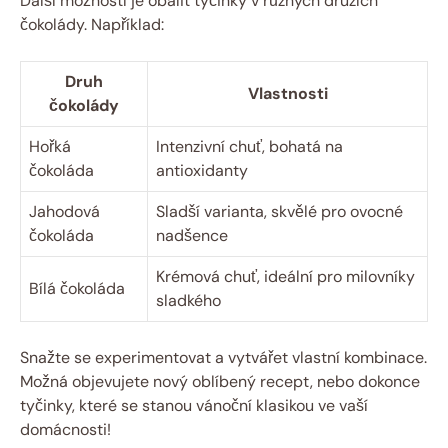
Další možností je obalit tyčinky v různých druzích
čokolády. Například:
Druh
Vlastnosti
čokolády
Hořká
Intenzivní chuť, bohatá na
čokoláda
antioxidanty
Jahodová
Sladší varianta, skvělé pro ovocné
čokoláda
nadšence
Krémová chuť, ideální pro milovníky
Bílá čokoláda
sladkého
Snažte se experimentovat a vytvářet vlastní kombinace.
Možná objevujete nový oblíbený recept, nebo dokonce
tyčinky, které se stanou vánoční klasikou ve vaší
domácnosti!