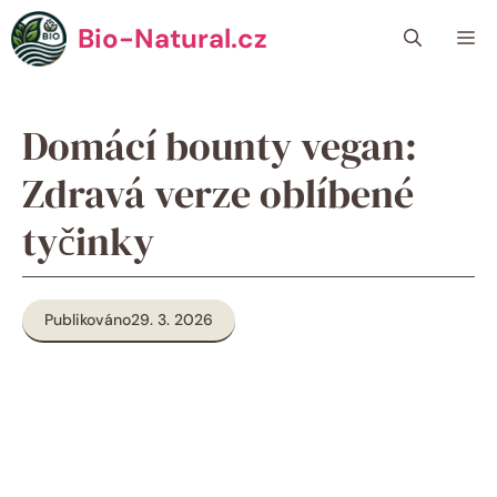
Přeskočit
Bio-Natural.cz
Me
na
obsah
Domácí bounty vegan:
Zdravá verze oblíbené
tyčinky
Publikováno
29. 3. 2026