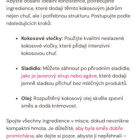
Abyste dosáhli ideální konzistence, potřebujete
ingredience, které dodají těmto kokosovým jádrům
nejen chuť, ale i potřebnou strukturu. Postupujte podle
následujících kroků:
Kokosové vločky:
Použijte kvalitní neslazené
kokosové vločky, které přidají intenzivní
kokosovou chuť.
Sladidlo:
Můžete sáhnout po přírodním sladidle,
jako je javorový sirup nebo agáve
, které dodají
jemně sladkou příchuť bez mléčných produktů.
Olej:
Rozpuštěný kokosový olej skvěle zpevní
směs a dodá krémovost.
Spojte všechny ingredience v misce, dokud nevznikne
kompaktní hmota. Je důležité,
aby byla směs dobře
promíchána
, ale dejte si pozor, abyste ji nepřehnali –