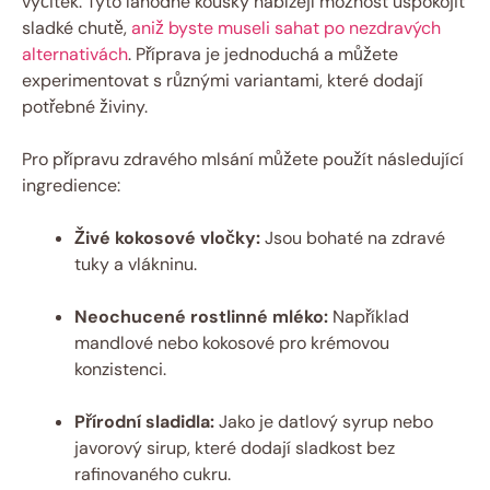
výčitek. Tyto lahodné kousky nabízejí možnost uspokojit
sladké chutě,
aniž byste museli sahat po nezdravých
alternativách
. Příprava je jednoduchá a můžete
experimentovat s různými variantami, které dodají
potřebné živiny.
Pro přípravu zdravého mlsání můžete použít následující
ingredience:
Živé kokosové vločky:
Jsou bohaté na zdravé
tuky a vlákninu.
Neochucené rostlinné mléko:
Například
mandlové nebo kokosové pro krémovou
konzistenci.
Přírodní sladidla:
Jako je datlový syrup nebo
javorový sirup, které dodají sladkost bez
rafinovaného cukru.