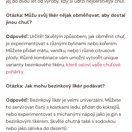
jej do dvou let od výroby, kdy si udrží nejčerstvější chuť.
Otázka: Můžu svůj likér nějak obměňovat, aby dostal
jinou chuť?
Odpověď:
Určitě! Skvělým způsobem, jak obměnit chuť,
je experimentovat s různými bylinami nebo kořením.
Můžete přidat mátu, vanilku, nebo i různé citrusové
plody. Různé kombinace vám umožní vytvořit unique
varianty bezinkového likéru,
které osloví vaše chuťové
pohárky
.
Otázka: Jak mohu bezinkový likér podávat?
Odpověď:
Bezinkový likér je velmi univerzální. Můžete
ho servírovat čistý s kostkami ledu, přidat do koktejlů,
nebo experimentovat s míchanými nápoji jako je gin s
bezinkovým likérem. Skvěle chutná také s sodovkou
nebo jako zálivka do dezertů.