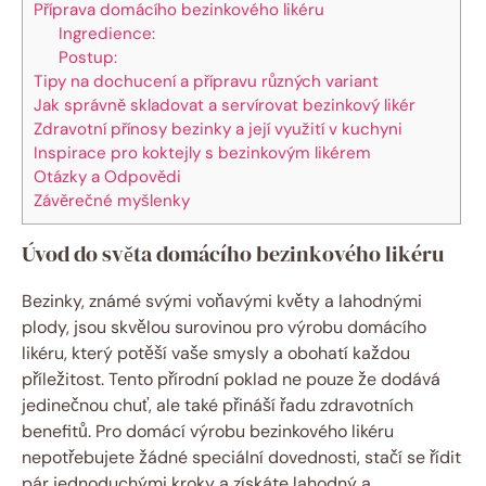
Příprava domácího bezinkového likéru
Ingredience:
Postup:
Tipy na dochucení a přípravu různých variant
Jak správně skladovat a servírovat bezinkový likér
Zdravotní přínosy bezinky a její využití v kuchyni
Inspirace pro koktejly s bezinkovým likérem
Otázky a Odpovědi
Závěrečné myšlenky
Úvod do světa domácího bezinkového likéru
Bezinky, známé svými voňavými květy a lahodnými
plody, jsou skvělou surovinou pro výrobu domácího
likéru, který potěší vaše smysly a obohatí každou
příležitost. Tento přírodní poklad ne pouze že dodává
jedinečnou chuť, ale také přináší řadu zdravotních
benefitů. Pro domácí výrobu bezinkového likéru
nepotřebujete žádné speciální dovednosti, stačí se řídit
pár jednoduchými kroky a získáte lahodný a