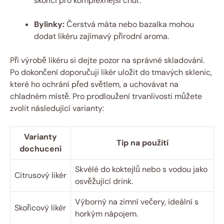
skořici pro komplexnější chuť.
Bylinky:
Čerstvá máta nebo bazalka mohou
dodat likéru zajímavý přírodní aroma.
Při výrobě likéru si dejte pozor na správné skladování.
Po dokončení doporučuji likér uložit do tmavých sklenic,
které ho ochrání před světlem, a uchovávat na
chladném místě. Pro prodloužení trvanlivosti můžete
zvolit následující varianty:
Varianty
Tip na použití
dochucení
Skvélé do koktejlů nebo s vodou jako
Citrusový likér
osvěžující drink.
Výborný na zimní večery, ideální s
Skořicový likér
horkým nápojem.