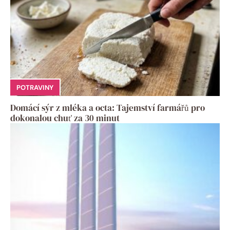
POTRAVINY
Domácí sýr z mléka a octa: Tajemství farmářů pro
dokonalou chuť za 30 minut