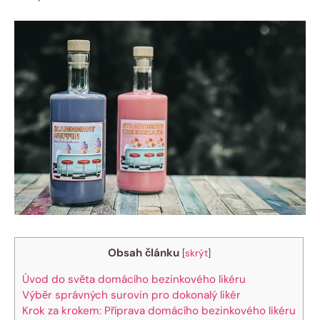
Obsah článku
[
skrýt
]
Úvod do světa domácího bezinkového likéru
Výběr správných surovin pro dokonalý likér
Krok za krokem: Příprava domácího bezinkového likéru