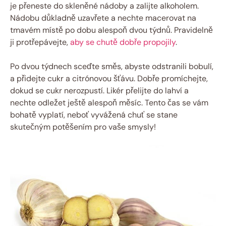
je přeneste do skleněné nádoby a zalijte alkoholem.
Nádobu důkladně uzavřete a nechte macerovat na
tmavém místě po dobu alespoň dvou týdnů. Pravidelně
ji protřepávejte,
aby se chutě dobře propojily
.
Po dvou týdnech sceďte směs, abyste odstranili bobulí,
a přidejte cukr a citrónovou šťávu. Dobře promíchejte,
dokud se cukr nerozpustí. Likér přelijte do lahví a
nechte odležet ještě alespoň měsíc. Tento čas se vám
bohatě vyplatí, neboť vyvážená chuť se stane
skutečným potěšením pro vaše smysly!