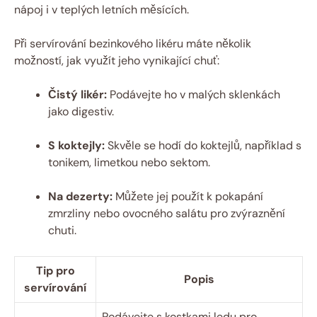
nápoj i v teplých letních měsících.
Při servírování bezinkového likéru máte několik
možností, jak využít jeho vynikající chuť:
Čistý likér:
Podávejte ho v malých sklenkách
jako digestiv.
S koktejly:
Skvěle se hodí do koktejlů, například s
tonikem, limetkou nebo sektom.
Na dezerty:
Můžete jej použít k pokapání
zmrzliny nebo ovocného salátu pro zvýraznění
chuti.
Tip pro
Popis
servírování
Podávejte s kostkami ledu pro