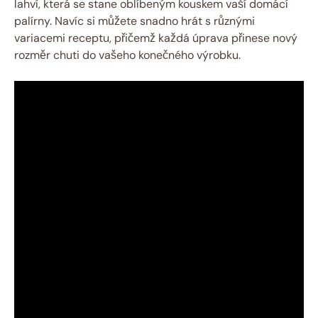
lahví, která se stane oblíbeným kouskem vaší domácí
palírny. Navíc si můžete snadno hrát s různými
variacemi receptu, přičemž každá úprava přinese nový
rozměr chuti do vašeho konečného výrobku.