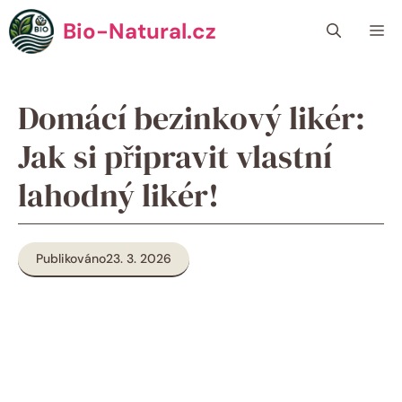
Přeskočit
Bio-Natural.cz
Me
na
obsah
Domácí bezinkový likér:
Jak si připravit vlastní
lahodný likér!
Publikováno
23. 3. 2026