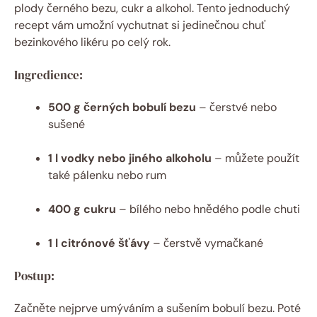
plody černého bezu, cukr a alkohol. Tento jednoduchý
recept vám umožní vychutnat si jedinečnou chuť
bezinkového likéru po celý rok.
Ingredience:
500 g černých bobulí bezu
– čerstvé nebo
sušené
1 l vodky nebo jiného alkoholu
– můžete použít
také pálenku nebo rum
400 g cukru
– bílého nebo hnědého podle chuti
1 l citrónové šťávy
– čerstvě vymačkané
Postup:
Začněte nejprve umýváním a sušením bobulí bezu. Poté