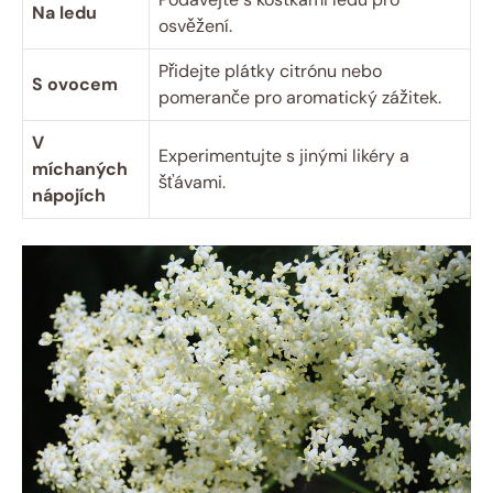
Na ledu
osvěžení.
Přidejte plátky citrónu nebo
S ovocem
pomeranče pro aromatický zážitek.
V
Experimentujte s jinými likéry a
míchaných
šťávami.
nápojích