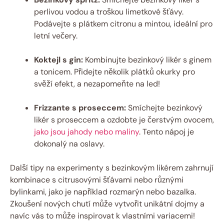
perlivou vodou a troškou limetkové šťávy.
Podávejte s plátkem citronu a mintou, ideální pro
letní večery.
Koktejl s gin:
Kombinujte bezinkový likér s ginem
a tonicem. Přidejte několik plátků okurky pro
svěží efekt, a nezapomeňte na led!
Frizzante s proseccem:
Smíchejte bezinkový
likér s proseccem a ozdobte je čerstvým ovocem,
jako jsou jahody nebo maliny
. Tento nápoj je
dokonalý na oslavy.
Další tipy na experimenty s bezinkovým likérem zahrnují
kombinace s citrusovými šťávami nebo různými
bylinkami, jako je například rozmarýn nebo bazalka.
Zkoušení nových chutí může vytvořit unikátní dojmy a
navíc vás to může inspirovat k vlastními variacemi!