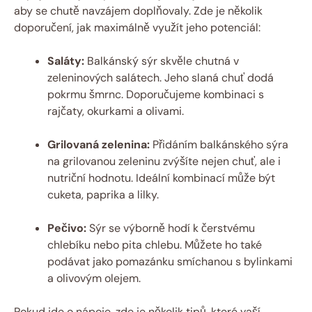
aby se chutě navzájem doplňovaly. Zde je několik
doporučení, jak maximálně využít jeho potenciál:
Saláty:
Balkánský sýr skvěle chutná v
zeleninových salátech. Jeho slaná chuť dodá
pokrmu šmrnc. Doporučujeme kombinaci s
rajčaty, okurkami a olivami.
Grilovaná zelenina:
Přidáním balkánského sýra
na grilovanou zeleninu zvýšíte nejen chuť, ale i
nutriční hodnotu. Ideální kombinací může být
cuketa, paprika a lilky.
Pečivo:
Sýr se výborně hodí k čerstvému
chlebíku nebo pita chlebu. Můžete ho také
podávat jako pomazánku smíchanou s bylinkami
a olivovým olejem.
Pokud jde o nápoje, zde je několik tipů, které vaší