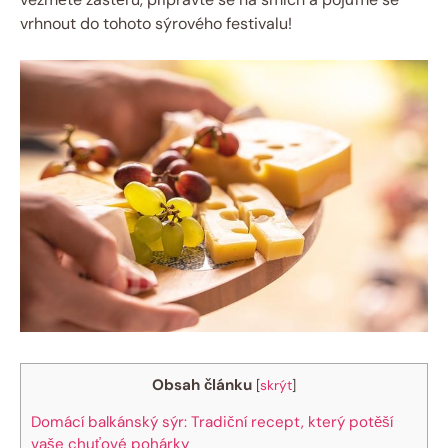
vrhnout do tohoto sýrového festivalu!
Obsah článku
[
skrýt
]
Domácí balkánský sýr: Tradiční recept, který potěší
vaše chuťové pohárky