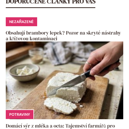
DOPORUČENÉ ČLÁNKY PRO VÁS
NEZAŘAZENÉ
Obsahují brambory lepek? Pozor na skryté nástrahy
a křížovou kontaminaci
POTRAVINY
Domácí sýr z mléka a octa: Tajemství farmářů pro