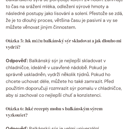
to čas na srážení mléka, odležení sýrové hmoty a
následné postupy jako lisování a solení. Přestože se zdá,
že je to dlouhý proces, většina času je pasivní a vy se
můžete věnovat jiným činnostem.
Otázka 5: Jak můžu balkánský sýr skladovat a jak dlouho mi
vydrží?
Odpověď:
Balkánský sýr je nejlepší skladovat v
chladničce, ideálně v uzavřené nádobě. Pokud je
správně uskladněn, vydrží několik týdnů. Pokud ho
chcete uchovat déle, můžete ho také zamrazit. Před
použitím doporučuji rozmrazit sýr pomalu v chladničce,
aby si zachoval co nejlepší chuť a konzistenci.
Otázka 6: Jaké recepty mohu s balkánským sýrem
vyzkoušet?
Odpověď:
Balkánský sýr je velmi univerzální