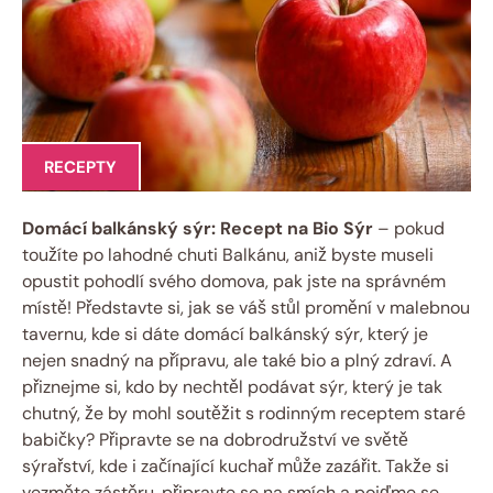
RECEPTY
Domácí balkánský sýr: Recept na Bio Sýr
– pokud
toužíte po lahodné chuti Balkánu, aniž byste museli
opustit pohodlí svého domova, pak jste na správném
místě! Představte si, jak se váš stůl promění v malebnou
tavernu, kde si dáte domácí balkánský sýr, který je
nejen snadný na přípravu, ale také bio a plný zdraví. A
přiznejme si, kdo by nechtěl podávat sýr, který je tak
chutný, že by mohl soutěžit s rodinným receptem staré
babičky? Připravte se na dobrodružství ve světě
sýrařství, kde i začínající kuchař může zazářit. Takže si
vezměte zástěru, připravte se na smích a pojďme se