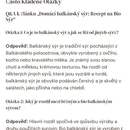
Často Kladené Otázky
Q&A k článku „Domácí balkánský sýr: Recept na Bio
Sýr“
Otázka 1: Co je to balkánský sýr a jak se liší od jiných sýrů?
Odpověď:
Balkánský sýr je tradiční sýr pocházející z
Balkánského poloostrova, obvykle vyrobený z ovčího,
kozího nebo kravského mléka. Je známý svou slanou
chutí a měkkou, krémovou texturou. Na rozdíl od
některých jiných sýrů, které jsou vyzrálé a tvrdé,
balkánský sýr je obvykle podáván čerstvý a je skvělý v
salátech, jako příloha nebo na chlebě.
Otázka 2: Jaký je rozdíl mezi běžným a bio balkánským
sýrem?
Odpověď:
Hlavní rozdíl spočívá ve způsobu výroby a
druhu použitých surovin. Bio balkánský sýr je vyroben z