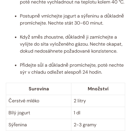
poté nechte vychladnout na teplotu kolem 40 °C.
Postupně vmíchejte jogurt a sýřeninu a důkladně
promíchejte. Nechte stát 30-60 minut.
Když směs zhoustne, důkladně ji zamíchejte a
vylijte do síta vyloženého gázou. Nechte okapat,
dokud nedosáhnete požadované konzistence.
Přidejte sůl a důkladně promíchejte, poté nechte
sýr v chladu odležet alespoň 24 hodin.
Surovina
Množství
Čerstvé mléko
2 litry
Bílý jogurt
1 dl
Sýřenina
2-3 gramy