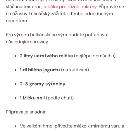
vláčnou texturou,
ideální pro různé pokrmy
. Připravte se
na úžasný kulinářský zážitek s tímto jednoduchým
receptem.
Pro výrobu balkánského sýra budete potřebovat
následující suroviny:
2 litry čerstvého mléka
(nejlépe domácího)
1 dl bílého jogurtu
(na kultivaci)
2-3 gramy sýřeniny
1 lžičku soli
(podle chuti)
Příprava je snadná:
Ve velkém hrnci přiveďte mléko k mírnému varu a