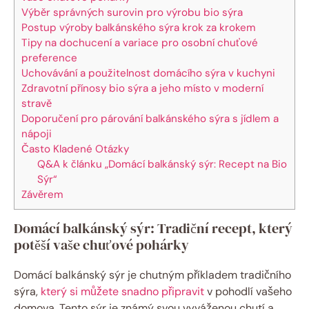
Výběr správných surovin pro výrobu bio sýra
Postup výroby balkánského sýra krok za krokem
Tipy na dochucení a variace pro osobní chuťové
preference
Uchovávání a použitelnost domácího sýra v kuchyni
Zdravotní přínosy bio sýra a jeho místo v moderní
stravě
Doporučení pro párování balkánského sýra s jídlem a
nápoji
Často Kladené Otázky
Q&A k článku „Domácí balkánský sýr: Recept na Bio
Sýr“
Závěrem
Domácí balkánský sýr: Tradiční recept, který
potěší vaše chuťové pohárky
Domácí balkánský sýr je chutným příkladem tradičního
sýra,
který si můžete snadno připravit
v pohodlí vašeho
domova. Tento sýr je známý svou vyváženou chutí a