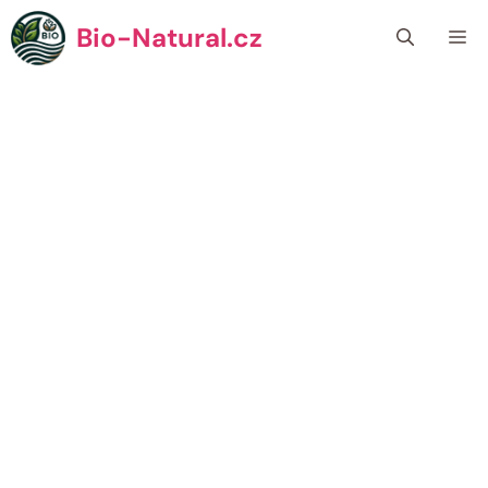
Přeskočit
Bio-Natural.cz
Me
na
obsah