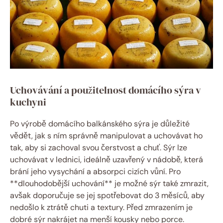
Uchovávání a použitelnost domácího sýra v
kuchyni
Po výrobě domácího balkánského sýra je důležité
vědět, jak s ním správně manipulovat a uchovávat ho
tak, aby si zachoval svou čerstvost a chuť. Sýr lze
uchovávat v lednici, ideálně uzavřený v nádobě, která
brání jeho vysychání a absorpci cizích vůní. Pro
**dlouhodobější uchování** je možné sýr také zmrazit,
avšak doporučuje se jej spotřebovat do 3 měsíců, aby
nedošlo k ztrátě chuti a textury. Před zmrazením je
dobré sýr nakrájet na menší kousky nebo porce.