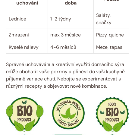
uchování
doba
Saláty,
Lednice
1-2 týdny
snačky
Zmrazení
max 3 měsíce
Pizzy, quiche
Kyselé nálevy
4-6 měsíců
Meze, tapas
Správné uchovávání a kreativní využití domácího sýra
může obohatit vaše pokrmy a přinést do vaší kuchyně
příjemné variace chutí. Nebojte se experimentovat s
různými recepty a objevovat nové kombinace.