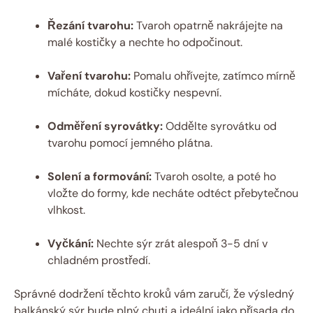
Řezání tvarohu:
Tvaroh opatrně nakrájejte na
malé kostičky a nechte ho odpočinout.
Vaření tvarohu:
Pomalu ohřívejte, zatímco mírně
mícháte, dokud kostičky nespevní.
Odměření syrovátky:
Oddělte syrovátku od
tvarohu pomocí jemného plátna.
Solení a formování:
Tvaroh osolte, a poté ho
vložte do formy, kde necháte odtéct přebytečnou
vlhkost.
Vyčkání:
Nechte sýr zrát alespoň 3-5 dní v
chladném prostředí.
Správné dodržení těchto kroků vám zaručí, že výsledný
balkánský sýr bude plný chuti a ideální jako přísada do