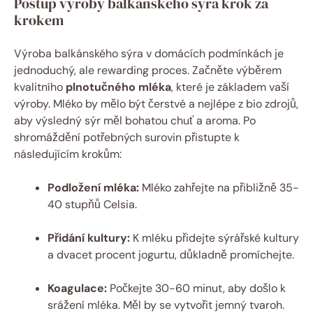
Postup výroby balkánského sýra krok za
krokem
Výroba balkánského sýra v domácích podmínkách je
jednoduchý, ale rewarding proces. Začněte výběrem
kvalitního
plnotučného mléka
, které je základem vaší
výroby. Mléko by mělo být čerstvé a nejlépe z bio zdrojů,
aby výsledný sýr měl bohatou chuť a aroma. Po
shromáždění potřebných surovin přistupte k
následujícím krokům:
Podložení mléka:
Mléko zahřejte na přibližně 35-
40 stupňů Celsia.
Přidání kultury:
K mléku přidejte sýrářské kultury
a dvacet procent jogurtu, důkladně promíchejte.
Koagulace:
Počkejte 30-60 minut, aby došlo k
srážení mléka. Měl by se vytvořit jemný tvaroh.