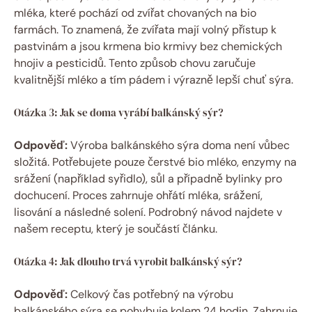
mléka, které pochází od zvířat chovaných na bio
farmách. To znamená, že zvířata mají volný přístup k
pastvinám a jsou krmena bio krmivy bez chemických
hnojiv a pesticidů. Tento způsob chovu zaručuje
kvalitnější mléko a tím pádem i výrazně lepší chuť sýra.
Otázka 3: Jak se doma vyrábí balkánský sýr?
Odpověď:
Výroba balkánského sýra doma není vůbec
složitá. Potřebujete pouze čerstvé bio mléko, enzymy na
srážení (například syřidlo), sůl a případně bylinky pro
dochucení. Proces zahrnuje ohřátí mléka, srážení,
lisování a následné solení. Podrobný návod najdete v
našem receptu, který je součástí článku.
Otázka 4: Jak dlouho trvá vyrobit balkánský sýr?
Odpověď:
Celkový čas potřebný na výrobu
balkánského sýra se pohybuje kolem 24 hodin. Zahrnuje