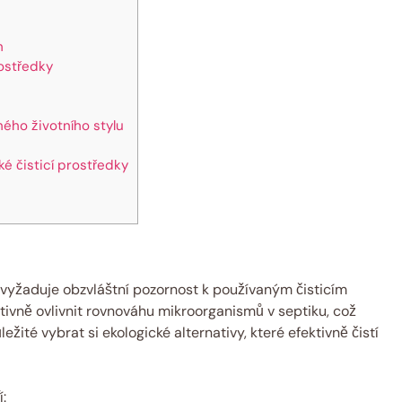
h
rostředky
ného životního⁢ stylu
ké čisticí prostředky
 vyžaduje obzvláštní pozornost k ⁤používaným čisticím
ivně ovlivnit rovnováhu mikroorganismů⁤ v septiku, což
ežité vybrat si ekologické‌ alternativy, které efektivně čistí⁤
í: