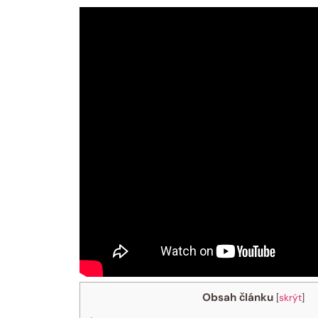
Obsah článku
[
skrýt
]