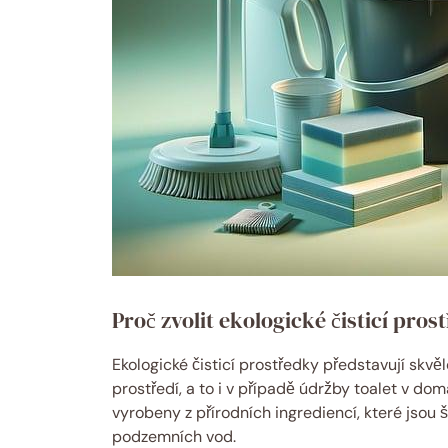
Proč⁤ zvolit ​ekologické čisticí pros
Ekologické čisticí prostředky představují skvělo
prostředí, ​a ‌to⁣ i v případě údržby toalet ⁤v‍ 
vyrobeny z ⁤přírodních ingrediencí,⁢ které jsou
podzemních vod.