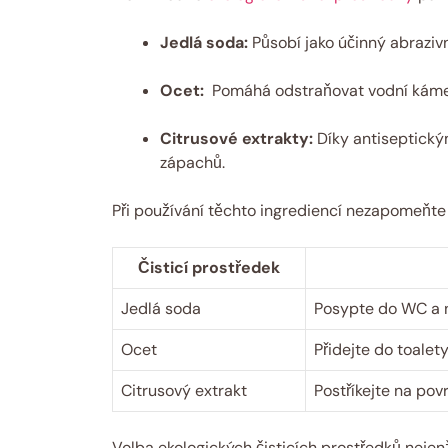
Jedlá soda:
Působí jako ⁣účinný​ abrazi
Ocet:
⁤ Pomáhá ‌odstraňovat vodní kámen⁣
Citrusové ‌extrakty:
Díky antiseptickým
zápachů.
Při ⁢používání těchto​ ingrediencí nezapomeňt
Čisticí prostředek
Jedlá soda
Posypte​ do WC ⁣a⁤
Ocet
Přidejte do toalety
Citrusový extrakt
Postříkejte ‍na ⁢pov
Volba ekologických čisticích prostředků ⁢nejenž