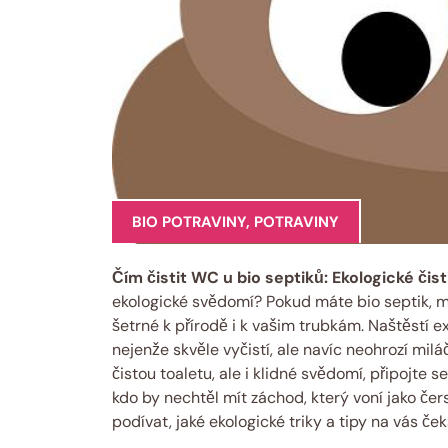
BIO POTRAVINY
,
POTRAVINY
Čím čistit WC ​u bio septiků: Ekologické čist
ekologické ‌svědomí? ⁢Pokud máte bio septik, mož
šetrné k přírodě‍ i k vašim trubkám. Naštěstí‌ 
‌nejenže skvěle vyčistí, ale navíc​ neohrozí‌ mi
čistou toaletu, ale i ​klidné svědomí, připojte‌ 
kdo by‌ nechtěl mít záchod, ‍který ​voní‌ jako 
podívat, jaké ekologické triky a tipy na‌ vás čeka