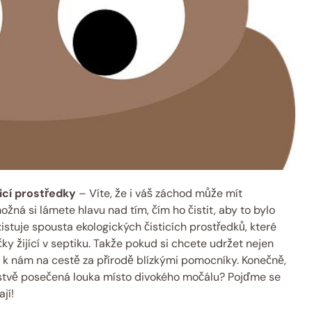
icí⁤ prostředky
– Víte, ⁢že i ⁢váš záchod může mít
ná si lámete⁢ hlavu‌ nad tím, čím‍ ho‌ čistit, aby to bylo
existuje spousta ekologických čisticích prostředků, které
láčky žijící v septiku. Takže pokud si chcete udržet nejen
se ‍k nám na cestě​ za přírodě⁣ blízkými pomocníky. Konečně,
čerstvě posečená​ louka místo⁣ divokého močálu?⁤ Pojďme se
jí!