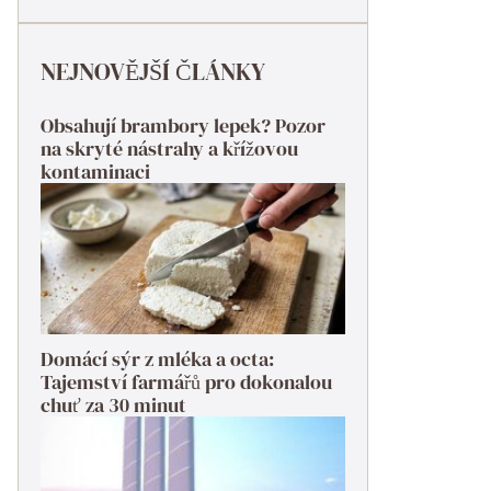
NEJNOVĚJŠÍ ČLÁNKY
Obsahují brambory lepek? Pozor
na skryté nástrahy a křížovou
kontaminaci
Domácí sýr z mléka a octa:
Tajemství farmářů pro dokonalou
chuť za 30 minut