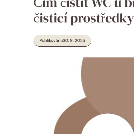
Čím čistit WC u b
čisticí prostředk
Publikováno
30. 9. 2025