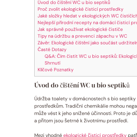
Úvod do čištění WC⁢ u bio septiků
Proč⁤ zvolit ​ekologické čisticí prostředky
Jaké složky ‌hledat ⁤v ⁢ekologických WC čističíc
Nejlepší přírodní⁣ recepty na domácí čisticí ⁣p
Jak správně‍ používat ekologické čističe
Tipy na⁢ údržbu a prevenci​ zápachu v WC
Závěr: Ekologické⁤ čištění jako součást udržitel
Časté Dotazy
Q&A: Čím čistit WC u bio ⁣septiků: Ekologic
Shrnutí
Klíčové Poznatky
Úvod do čištění WC⁢ u bio septiků
Údržba‌ toalety v domácnostech⁢ s bio septiky
prostředkům. Tradiční⁤ chemikálie mohou negat
může vést k jeho snížené účinnosti. ⁤Proto je‍ důl
a přitom jsou​ šetrné k životnímu​ prostředí.
Mezi vhodné
ekologické čisticí prostředky
‌patř