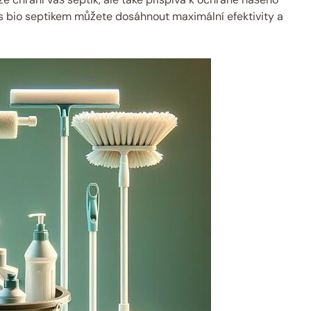
 ‍s⁣ bio septikem můžete​ dosáhnout maximální⁤ efektivity a