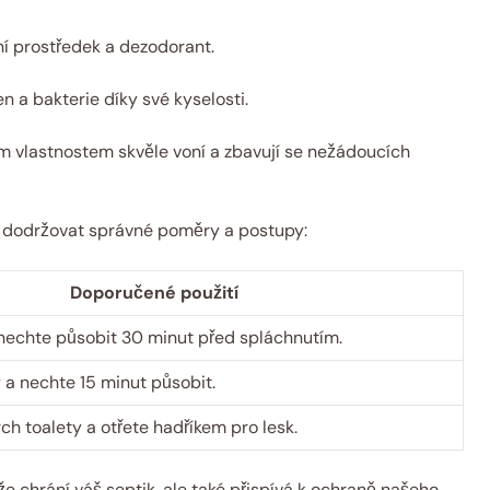
vní prostředek a dezodorant.
 a bakterie díky své‍ kyselosti.
⁤ vlastnostem ‌skvěle voní a ⁣zbavují se nežádoucích
e​ dodržovat správné poměry a postupy:
Doporučené​ použití
 nechte působit⁢ 30 minut ⁣před spláchnutím.
 a nechte 15 minut ‍působit.
rch ​toalety a ‍otřete‍ hadříkem ⁤pro lesk.
e chrání‌ váš septik,‌ ale také přispívá k ochraně našeho​