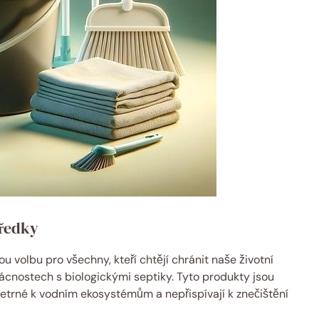
tředky
u‍ volbu pro všechny, kteří chtějí‌ chránit naše životní
domácnostech s ‍biologickými ‌septiky. Tyto produkty jsou
 šetrné k vodním ekosystémům a ⁤nepřispívají k ‌znečištění