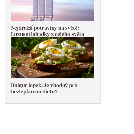
Nejdražší potraviny na světě:
Luxusní lahůdky z celého světa
Bulgur lepek: Je vhodný pro
bezlepkovou dietu?