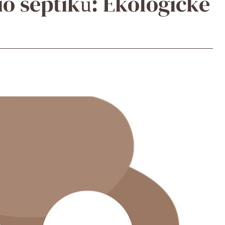
io septiků: Ekologické
y