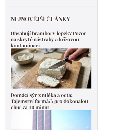
NEJNOVĚJŠÍ ČLÁNKY
Obsahují brambory lepek? Pozor
na skryté nástrahy a křížovou
kontaminaci
Domácí sýr z mléka a octa:
Tajemství farmářů pro dokonalou
chuť za 30 minut