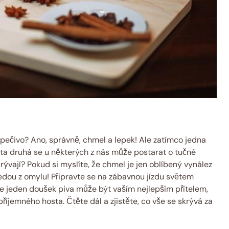
 pečivo? Ano, správně, chmel a lepek! Ale zatímco jedna
 ta druhá se u některých z nás může postarat o tučné
skrývají? Pokud si myslíte, že chmel je jen oblíbený vynález
edou z omylu! Připravte se na zábavnou jízdu světem
 že jeden doušek piva může být vaším nejlepším přítelem,
íjemného hosta. Čtěte dál a zjistěte, co vše se skrývá za