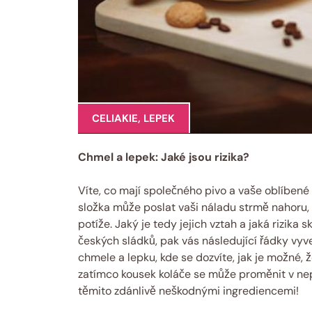
CELIAKIE
,
LEPEK
Chmel a lepek: Jaké jsou rizika?
Víte, co mají společného pivo a vaše oblíbené
složka může poslat vaši náladu strmě nahoru,
potíže. Jaký je tedy jejich vztah a jaká rizika 
českých sládků, pak vás následující řádky vyv
chmele a lepku, kde se dozvíte, jak je možné,
zatímco kousek koláče se může proměnit v nepř
těmito zdánlivě neškodnými ingrediencemi!