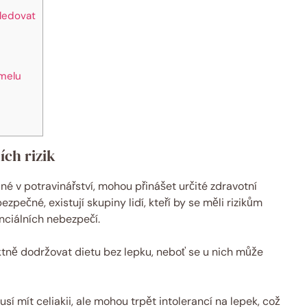
ledovat
hmelu
ích rizik
é v potravinářství, mohou přinášet určité zdravotní
zpečné, existují skupiny lidí, kteří by se měli rizikům
nciálních nebezpečí.
iktně dodržovat dietu bez lepku, neboť se u nich může
sí mít celiakii, ale mohou trpět intolerancí na lepek, což