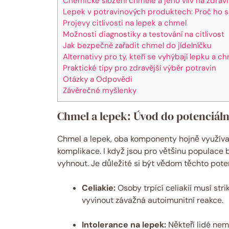
Chemické složení chmele a jeho vliv na zdraví
Lepek v potravinových produktech: Proč ho s
Projevy citlivosti na lepek a chmel
Možnosti diagnostiky a testování na citlivost
Jak bezpečně zařadit chmel do jídelníčku
Alternativy pro ty, kteří se vyhýbají lepku a c
Praktické tipy pro zdravější výběr potravin
Otázky a Odpovědi
Závěrečné myšlenky
Chmel a lepek: Úvod do potenciáln
Chmel a lepek, oba komponenty hojně využívan
komplikace. I když jsou pro většinu populace be
vyhnout. Je důležité si být vědom těchto pote
Celiakie:
Osoby trpící celiakií musí str
vyvinout závažná autoimunitní reakce.
Intolerance na lepek:
Někteří lidé nemu