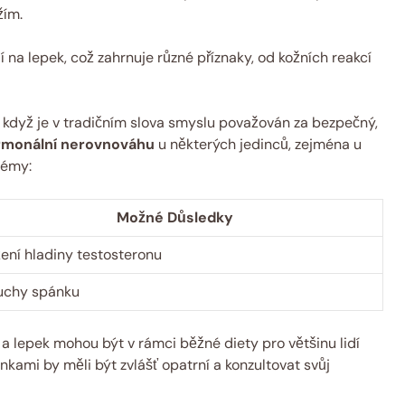
žím.
 na lepek, což zahrnuje různé příznaky, od kožních reakcí
 i když je v tradičním slova smyslu považován za bezpečný,
rmonální nerovnováhu
u některých jedinců, zejména u
lémy:
Možné Důsledky
žení hladiny testosteronu
uchy spánku
 a lepek mohou být v rámci běžné diety pro většinu lidí
kami by měli být zvlášť opatrní a konzultovat svůj