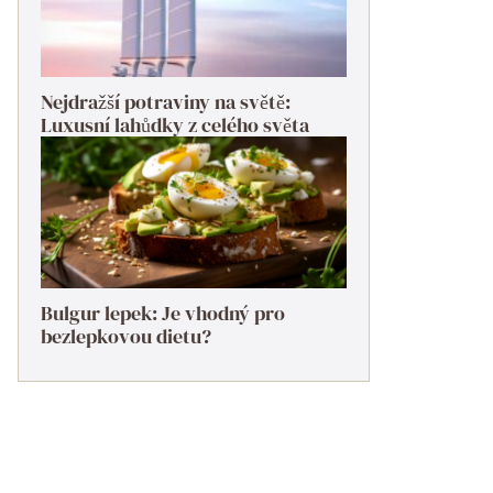
Nejdražší potraviny na světě:
Luxusní lahůdky z celého světa
Bulgur lepek: Je vhodný pro
bezlepkovou dietu?