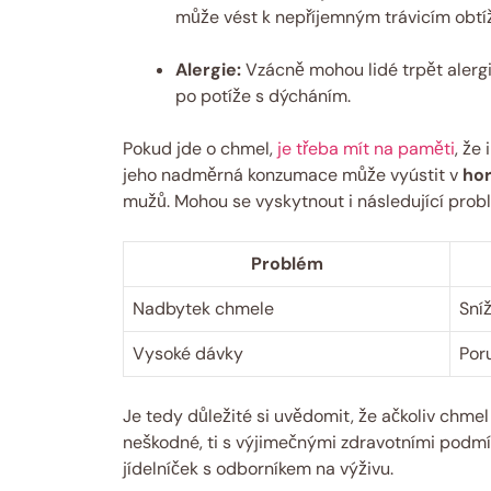
může vést k nepříjemným trávicím obtí
Alergie:
Vzácně mohou lidé trpět alergií
po potíže s dýcháním.
Pokud jde o chmel,
je třeba mít na paměti
, že
jeho nadměrná konzumace může vyústit v
ho
mužů. Mohou se vyskytnout i následující prob
Problém
Nadbytek chmele
Sní
Vysoké dávky
Por
Je tedy důležité si uvědomit, že ačkoliv chmel
neškodné, ti s výjimečnými zdravotními podmín
jídelníček s odborníkem na výživu.