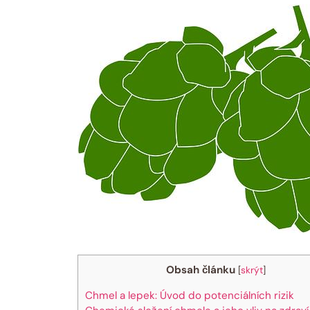
Obsah článku
[
skrýt
]
Chmel a lepek: Úvod do potenciálních rizik