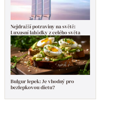
Nejdražší potraviny na světě:
Luxusní lahůdky z celého světa
Bulgur lepek: Je vhodný pro
bezlepkovou dietu?