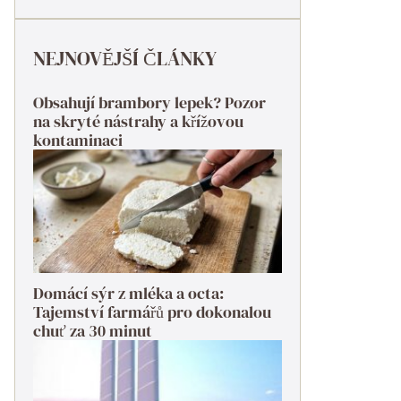
NEJNOVĚJŠÍ ČLÁNKY
Obsahují brambory lepek? Pozor
na skryté nástrahy a křížovou
kontaminaci
Domácí sýr z mléka a octa:
Tajemství farmářů pro dokonalou
chuť za 30 minut