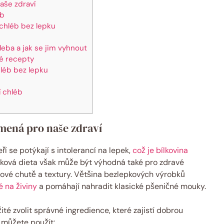
aše zdraví
éb
 chléb bez lepku
leba a jak se jim vyhnout
é recepty
léb bez lepku
 chléb
amená pro naše zdraví
ří se potýkají s intolerancí na lepek,
což je bílkovina
epková dieta však může být výhodná také pro zdravé
ové chutě a textury. Většina bezlepkových výrobků
é na živiny
a pomáhají nahradit klasické pšeničné mouky.
té zvolit správné ingredience, které zajistí dobrou
é můžete použít: