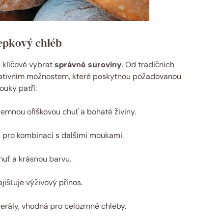
epkový chléb
 klíčové vybrat
správné suroviny
. Od tradičních
nativním možnostem, které poskytnou požadovanou
ouky patří:
emnou oříškovou chuť a bohaté živiny.
í pro kombinaci s dalšími moukami.
huť a krásnou barvu.
jišťuje výživový přínos.
erály, vhodná pro celozrnné chleby.