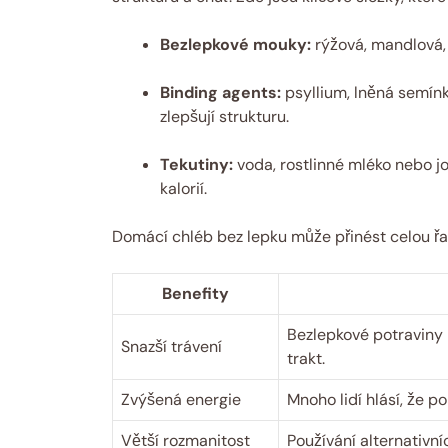
Bezlepkové mouky:
rýžová, mandlová,
Binding agents:
psyllium, lněná semín
zlepšují strukturu.
Tekutiny:
voda, rostlinné mléko nebo jo
kalorií.
Domácí chléb bez lepku může přinést celou řad
Benefity
Bezlepkové potraviny m
Snazší trávení
trakt.
Zvýšená energie
Mnoho lidí hlásí, že po
Větší rozmanitost
Používání alternativn