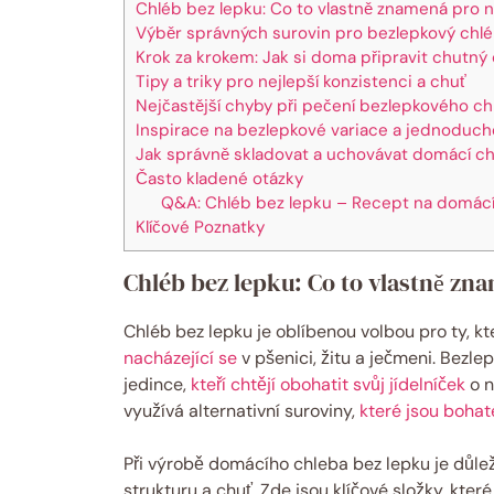
Chléb bez lepku: Co to vlastně znamená pro n
Výběr správných surovin pro bezlepkový chl
Krok za krokem: Jak si doma připravit chutný
Tipy a triky pro nejlepší konzistenci a chuť
Nejčastější chyby při pečení bezlepkového ch
Inspirace na bezlepkové variace a jednoduch
Jak správně skladovat a uchovávat domácí ch
Často kladené otázky
Q&A: Chléb bez lepku – Recept na domácí
Klíčové Poznatky
Chléb bez lepku: Co to vlastně zn
Chléb bez lepku je oblíbenou volbou pro ty, kte
nacházející se
v pšenici, žitu a ječmeni. Bezl
jedince,
kteří chtějí obohatit svůj jídelníček
o n
využívá alternativní suroviny,
které jsou bohat
Při výrobě domácího chleba bez lepku je důleži
strukturu a chuť. Zde jsou klíčové složky, kter