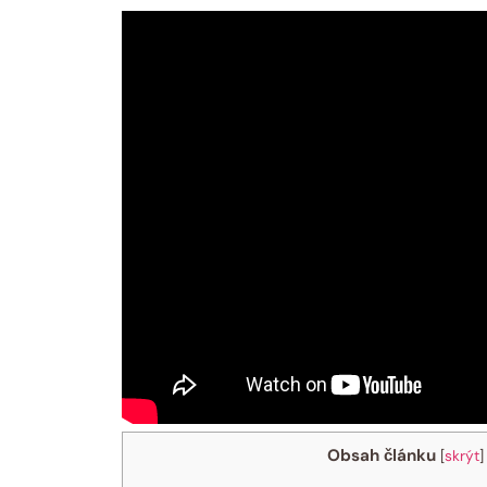
Obsah článku
[
skrýt
]