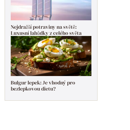
Nejdražší potraviny na světě:
Luxusní lahůdky z celého světa
Bulgur lepek: Je vhodný pro
bezlepkovou dietu?