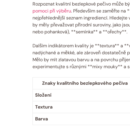
Rozpoznat kvalitní bezlepkové pečivo může být
pomoci při výběru
. Především se zaměřte na *
nejpřehlednější seznam ingrediencí. Hledejte
by měly převažovat přírodní suroviny, jako j
nebo pohanková), **semínka** a **ořechy**.
Dalším indikátorem kvality je **textura** a **
nadýchané a měkké, ale zároveň dostatečně pe
Mělo by mít zlatavou barvu a na povrchu příje
experimentujte s různými **mixy mouky** a sl
Znaky kvalitního bezlepkového pečiva
Složení
Textura
Barva