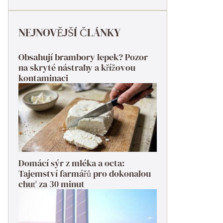
NEJNOVĚJŠÍ ČLÁNKY
Obsahují brambory lepek? Pozor
na skryté nástrahy a křížovou
kontaminaci
Domácí sýr z mléka a octa:
Tajemství farmářů pro dokonalou
chuť za 30 minut