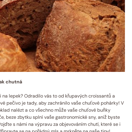
jak chutná
ii na lepek? Odradilo vás to od křupavých croissantů a
vé pečivo je tady, aby zachránilo vaše chuťové pohárky! V
oklad nalézt a co všechno může vaše chuťové buňky
e, beze zbytku splní vaše gastronomické sny, aniž byste
ojďte s námi na výpravu za objevováním chutí, které se i
Připravte se na pořádný mls a mrkněte na naše tipy!