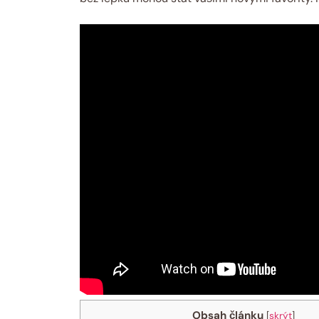
Obsah článku
[
skrýt
]