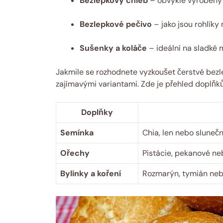
Bezlepkový chléb
– obvykle vyrobený
Bezlepkové pečivo
– jako jsou rohlíky
Sušenky a koláče
– ideální na sladké 
Jakmile se rozhodnete vyzkoušet čerstvé bezl
zajímavými variantami. Zde je přehled doplňků
Doplňky
Semínka
Chia, len nebo slunečn
Ořechy
Pistácie, pekanové ne
Bylinky a koření
Rozmarýn, tymián nebo