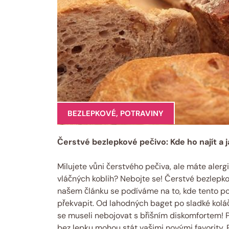
BEZLEPKOVÉ
,
POTRAVINY
Čerstvé bezlepkové pečivo: Kde ho najít a 
Milujete vůni čerstvého pečiva, ale máte alerg
vláčných koblih? Nebojte se! Čerstvé bezlepko
našem článku se podíváme na to, kde tento p
překvapit. Od lahodných baget po sladké koláč
se museli nebojovat s břišním diskomfortem! P
bez lepku mohou stát vašimi novými favority. 