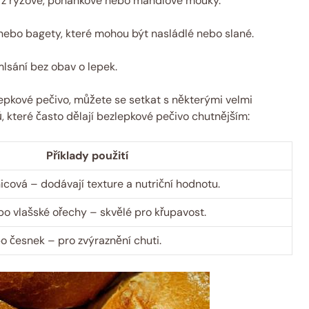
 z rýžové, pohankové nebo mandlové mouky.
 nebo bagety, které mohou být nasládlé nebo slané.
mlsání bez obav o lepek.
epkové pečivo, můžete se setkat s některými velmi
, které často dělají bezlepkové pečivo chutnějším:
Příklady použití
icová – dodávají texture a nutriční hodnotu.
bo vlašské ořechy – skvělé pro křupavost.
 česnek – pro zvýraznění chuti.