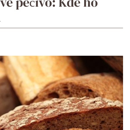
vé pečivo: Kde ho
á