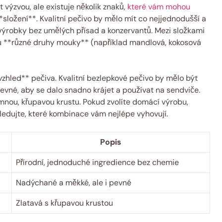
 výzvou, ale existuje několik znaků,
které vám mohou
*složení**. Kvalitní pečivo by mělo mít co nejjednodušší a
 výrobky bez umělých přísad a konzervantů. Mezi složkami
sou **různé druhy mouky** (například mandlová, kokosová
vzhled** pečiva. Kvalitní bezlepkové pečivo by mělo být
vné, aby se dalo snadno krájet a používat na sendviče.
mnou, křupavou krustu. Pokud zvolíte domácí výrobu,
edujte, které kombinace vám nejlépe vyhovují.
Popis
Přírodní, jednoduché ingredience bez chemie
Nadýchané a měkké, ale i pevné
Zlatavá s křupavou krustou