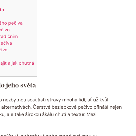
ta
ého pečiva
ečivo
radičním
pečiva
čiva
jít a jak chutná
o jeho světa
 nezbytnou součástí stravy mnoha lidí, ať už kvůli
alternativách. Čerstvé bezlepkové pečivo přináší nejen
 ale také širokou škálu chutí a textur. Mezi