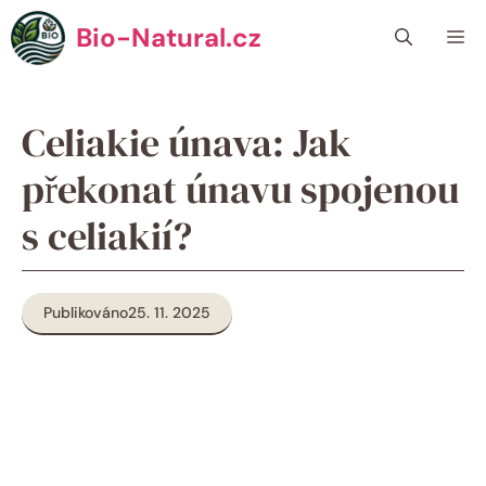
Přeskočit
Bio-Natural.cz
Me
na
obsah
Celiakie únava: Jak
překonat únavu spojenou
s celiakií?
Publikováno
25. 11. 2025