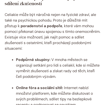
sdílení zkušeností
Celiakie může být náročná nejen na fyzické zdraví, ale
také na psychickou pohodu. Proto je důležité mít
přístup k
poradenství a podpoře
, které vám mohou
pomoci překonat únavu spojenou s tímto onemocněním.
Existuje více možností, jak najít pomoc a sdílet
zkušenosti s ostatními, kteří procházejí podobnými
situacemi:
Podpůrné skupiny:
V mnoha městech se
organizují setkání pro lidi s celiakií, kde si můžete
vyměnit zkušenosti a získat rady od těch, kteří
čelí podobným výzvám.
Online fóra a sociální sítě:
Internet nabízí
množství platforem, kde můžete diskutovat o
svých problémech, sdílet tipy na bezlepkové
recepty a podporovat se navzájem.