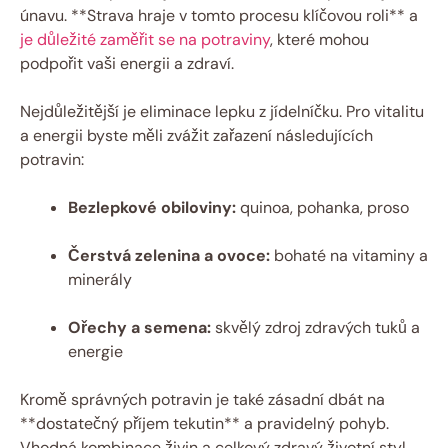
únavu. **Strava hraje v tomto procesu klíčovou roli** a
je důležité zaměřit se na potraviny
, které mohou
podpořit vaši energii a zdraví.
Nejdůležitější je eliminace lepku z jídelníčku. Pro vitalitu
a energii byste měli zvážit zařazení následujících
potravin:
Bezlepkové obiloviny:
quinoa, pohanka, proso
Čerstvá zelenina a ovoce:
bohaté na vitaminy a
minerály
Ořechy a semena:
skvělý zdroj zdravých tuků a
energie
Kromě správných potravin je také zásadní dbát na
**dostatečný příjem tekutin** a pravidelný pohyb.
Vhodná kombinace živin a celkový zdravý životní styl