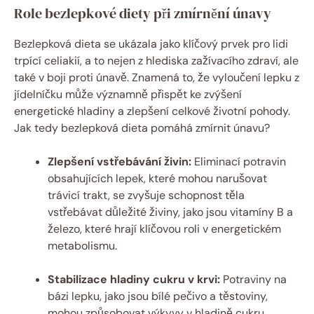
Role bezlepkové diety při zmírnění únavy
Bezlepková dieta se ukázala jako klíčový prvek pro lidi
trpící celiakií, a to nejen z hlediska zažívacího zdraví, ale
také v boji proti únavě. Znamená to, že vyloučení lepku z
jídelníčku může významně přispět ke zvýšení
energetické hladiny a zlepšení celkové životní pohody.
Jak tedy bezlepková dieta pomáhá zmírnit únavu?
Zlepšení vstřebávání živin:
Eliminací potravin
obsahujících lepek, které mohou narušovat
trávicí trakt, se zvyšuje schopnost těla
vstřebávat důležité živiny, jako jsou vitamíny B a
železo, které hrají klíčovou roli v energetickém
metabolismu.
Stabilizace hladiny cukru v krvi:
Potraviny na
bázi lepku, jako jsou bílé pečivo a těstoviny,
mohou způsobovat výkyvy v hladině cukru.