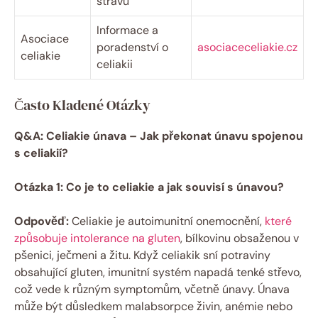
stravu
Informace a
Asociace
poradenství o
asociaceceliakie.cz
celiakie
celiakii
Často Kladené Otázky
Q&A: Celiakie únava – Jak překonat únavu spojenou
s celiakií?
Otázka 1: Co je to celiakie a jak souvisí s únavou?
Odpověď:
Celiakie je autoimunitní onemocnění,
které
způsobuje intolerance na gluten
, bílkovinu obsaženou v
pšenici, ječmeni a žitu. Když celiakik sní potraviny
obsahující gluten, imunitní systém napadá tenké střevo,
což vede k různým symptomům, včetně únavy. Únava
může být důsledkem malabsorpce živin, anémie nebo