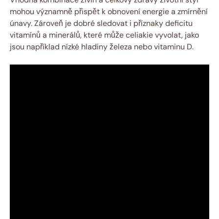
mohou významně přispět k obnovení energie a zmírnění
únavy. Zároveň je dobré sledovat i příznaky deficitu
vitamínů a minerálů, které může celiakie vyvolat, jako
jsou například nízké hladiny železa nebo vitaminu D.