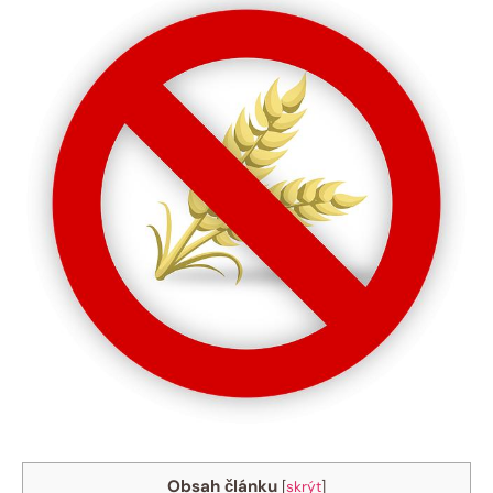
Obsah článku
[
skrýt
]