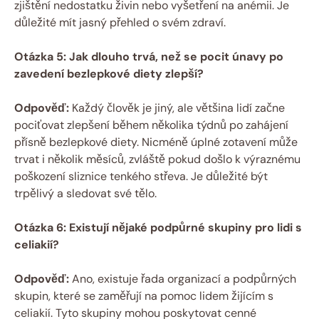
zjištění nedostatku živin nebo vyšetření na anémii. Je
důležité mít jasný přehled o svém zdraví.
Otázka 5: Jak dlouho trvá, než se pocit únavy po
zavedení bezlepkové diety zlepší?
Odpověď:
Každý člověk je jiný, ale většina lidí začne
pociťovat zlepšení během několika týdnů po zahájení
přísně bezlepkové diety. Nicméně úplné zotavení může
trvat i několik měsíců, zvláště pokud došlo k výraznému
poškození sliznice tenkého střeva. Je důležité být
trpělivý a sledovat své tělo.
Otázka 6: Existují nějaké podpůrné skupiny pro lidi s
celiakií?
Odpověď:
Ano, existuje řada organizací a podpůrných
skupin, které se zaměřují na pomoc lidem žijícím s
celiakií. Tyto skupiny mohou poskytovat cenné