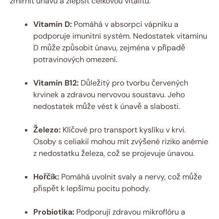
zmírnit únavu a zlepšit celkovou vitalitu:
Vitamin D:
Pomáhá v absorpci vápníku a
podporuje imunitní systém. Nedostatek vitamínu
D může způsobit únavu, zejména v případě
potravinových omezení.
Vitamin B12:
Důležitý pro tvorbu červených
krvinek a zdravou nervovou soustavu. Jeho
nedostatek může vést k únavě a slabosti.
Železo:
Klíčové pro transport kyslíku v krvi.
Osoby s celiakií mohou mít zvýšené riziko anémie
z nedostatku železa, což se projevuje únavou.
Hořčík:
Pomáhá uvolnit svaly a nervy, což může
přispět k lepšímu pocitu pohody.
Probiotika:
Podporují zdravou mikroflóru a