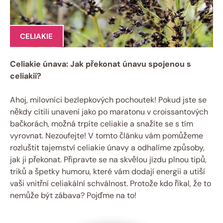
CELIAKIE
Celiakie únava: Jak překonat únavu spojenou s
celiakií?
Ahoj, milovníci bezlepkových pochoutek! Pokud jste se
někdy cítili unavení jako po maratonu v croissantových
bačkorách, možná trpíte celiakie a snažíte se s tím
vyrovnat. Nezoufejte! V tomto článku vám pomůžeme
rozluštit tajemství celiakie únavy a odhalíme způsoby,
jak ji překonat. Připravte se na skvělou jízdu plnou tipů,
triků a špetky humoru, které vám dodají energii a utiší
vaši vnitřní celiakální schválnost. Protože kdo říkal, že to
nemůže být zábava? Pojďme na to!