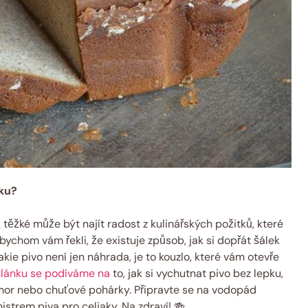
pku?
ak těžké může být najít radost z kulinářských požitků, které
bychom vám řekli, že existuje způsob, jak si dopřát šálek
kie pivo není jen náhrada, je to kouzlo, které vám otevře
článku se podíváme na
to, jak si vychutnat pivo bez lepku,
mor nebo chuťové pohárky. Připravte se na vodopád
strem piva pro celiaky. Na zdraví! 🍻