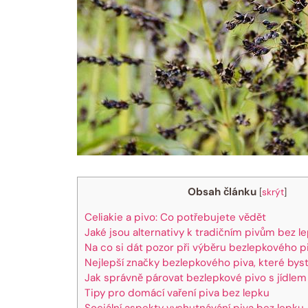
Obsah článku
[
skrýt
]
Celiakie a pivo: Co potřebujete vědět
Jaké jsou alternativy k tradičním pivům bez l
Na co si dát pozor při výběru bezlepkového p
Nejlepší značky bezlepkového piva, které bys
Jak správně párovat bezlepkové pivo s jídlem
Tipy pro domácí vaření piva bez lepku
Sociální aspekty vychutnávání piva bez lepku