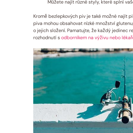
Můžete najít různé styly, které splní va
Kromě bezlepkových piv je také možné najít pi
piva mohou obsahovat nízké množství glutenu
o jejich složení. Pamatujte, že každý jedinec r
rozhodnutí s
odborníkem na výživu nebo léka