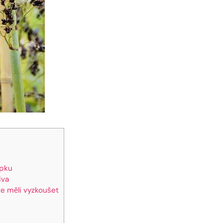
epku
iva
te měli vyzkoušet