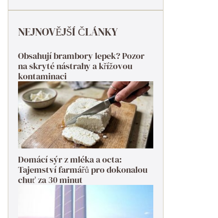
NEJNOVĚJŠÍ ČLÁNKY
Obsahují brambory lepek? Pozor
na skryté nástrahy a křížovou
kontaminaci
Domácí sýr z mléka a octa:
Tajemství farmářů pro dokonalou
chuť za 30 minut