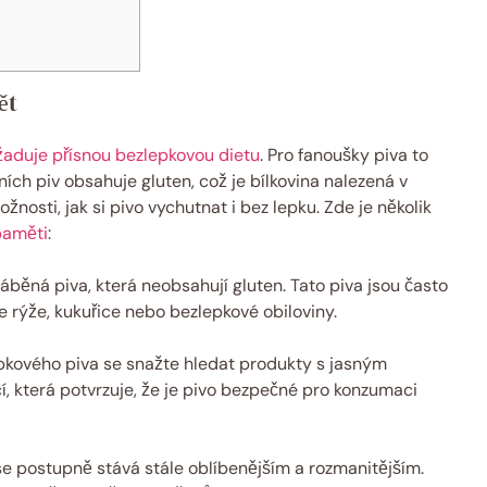
ět
žaduje přísnou bezlepkovou dietu
. Pro fanoušky piva to
ích piv obsahuje gluten, což je bílkovina nalezená v
ožnosti, jak si pivo vychutnat i bez lepku. Zde je několik
paměti
:
ráběná piva, která neobsahují gluten. Tato piva jsou často
je rýže, kukuřice nebo bezlepkové obiloviny.
pkového piva se snažte hledat produkty s jasným
, která potvrzuje, že je pivo bezpečné pro konzumaci
e postupně stává stále oblíbenějším a rozmanitějším.