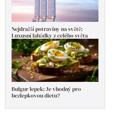
Nejdražší potraviny na světě:
Luxusní lahůdky z celého světa
Bulgur lepek: Je vhodný pro
bezlepkovou dietu?