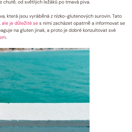
še chutě, od světlých ležáků po tmavá piva.
va, která jsou vyráběná z nízko-glutenových surovin. Tato
,
ale je důležité se
s nimi zacházet opatrně a informovat se
eaguje na gluten jinak, a proto je dobré konzultovat své
řem
.