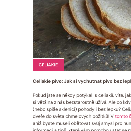
CELIAKIE
Celiakie pivo: Jak si vychutnat pivo bez le
Pokud jste se někdy potýkali s celiakií, víte, j
si většina z nás bezstarostně užívá. Ale co kdy
(nebo spíše sklenici) pohody i bez lepku? Celia
dveře do světa chmelových požitků! V
tomto 
aniž byste museli obětovat svůj smysl pro hu
informací a tipů, které vám pomohou stát se mi