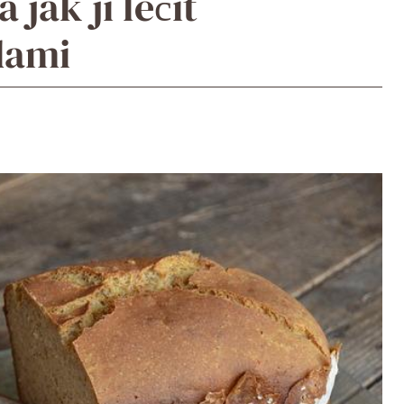
a jak ji léčit
dami