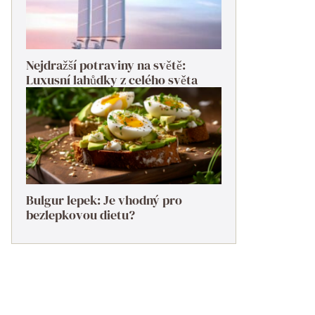
Nejdražší potraviny na světě:
Luxusní lahůdky z celého světa
Bulgur lepek: Je vhodný pro
bezlepkovou dietu?