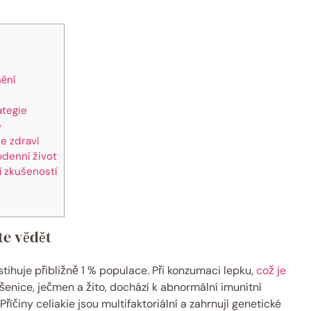
nění
ategie
e
e zdraví
dodenní život
í zkušeností
ete vědět
tihuje přibližně 1 % populace. ​Při konzumaci lepku,
což je
šenice, ječmen a žito, dochází k abnormální ‍imunitní
 Příčiny celiakie jsou multifaktoriální‍ a zahrnují genetické