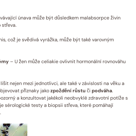
vávající ⁢únava může být důsledkem malabsorpce ‌živin
 střeva.
is, což je svědivá vyrážka, může být také varovným
lémy
– U žen ⁤může ​celiakie ovlivnit hormonální rovnováhu
išit ⁤nejen⁢ mezi jednotlivci, ale také v závislosti na věku a
jevovat​ příznaky⁣ jako​
zpoždění⁢ růstu
⁢či
podváha
.
ozorný a ⁣konzultovat jakékoli neobvyklé ⁤zdravotní potíže‍ s
e sérologické testy‍ a biopsii střeva, které pomáhají
.