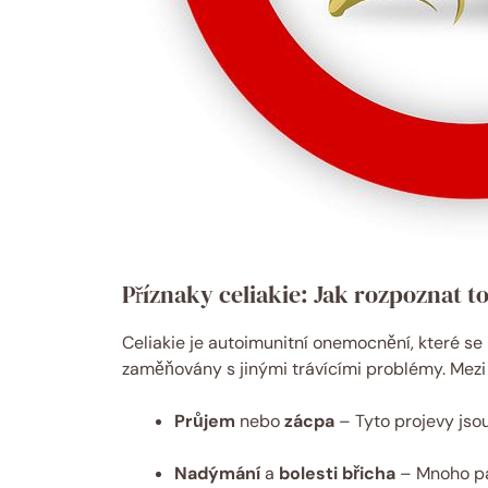
Příznaky celiakie: Jak rozpoznat 
Celiakie je autoimunitní ⁢onemocnění, které ‍s
zaměňovány s jinými trávícími problémy. Mezi n
Průjem
nebo
zácpa
– Tyto projevy jso
Nadýmání
a
bolesti břicha
– Mnoho pac