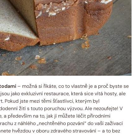
metodami
⁣– možná si ​říkáte, co to vlastně je a proč byste se
jsou jako exkluzivní restaurace, která sice⁣ vítá hosty, ale
. Pokud jste​ mezi‌ těmi ⁣šťastlivci, kterým byl
dodenní žití s ​touto poruchou výzvou. ‌Ale nezoufejte! V
, a především ‌na to, jak jí můžete léčit přírodními
trachu z náhlého „nechtěného‍ pozvání“ do vaší zažívací
stanete hvězdou v oboru zdravého stravování – a to bez
!