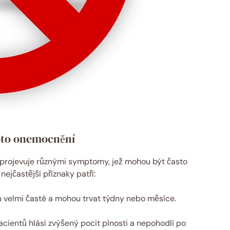
toto onemocnění
e projevuje⁢ různými symptomy, jež mohou být ‌často
ejčastější příznaky patří:
u velmi časté a ‌mohou trvat týdny nebo měsíce.
ientů hlásí zvýšený pocit ​plnosti a nepohodlí‍ po ​