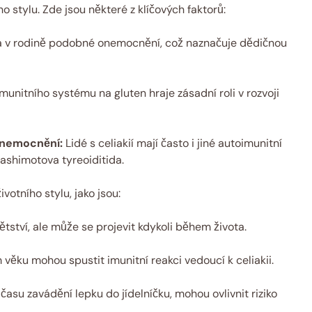
o⁢ stylu. Zde jsou některé z klíčových ⁣faktorů:
á v rodině podobné onemocnění, což naznačuje dědičnou
munitního systému‌ na gluten ​hraje zásadní roli ‌v rozvoji
onemocnění:
Lidé s celiakií ‍mají často i jiné autoimunitní
 Hashimotova tyreoiditida.
ivotního stylu, jako jsou:
ství, ale může ⁢se projevit kdykoli⁢ během života.
 věku mohou spustit imunitní reakci vedoucí⁢ k celiakii.
ě času zavádění lepku ⁣do jídelníčku, mohou ovlivnit riziko