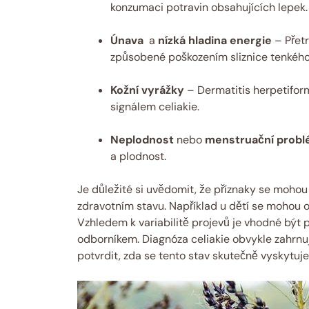
konzumaci potravin obsahujících lepek.
Únava
⁢ a
nízká⁢ hladina energie
– Přetr
způsobené poškozením sliznice tenkého
Kožní vyrážky
– Dermatitis herpetiform
signálem celiakie.
Neplodnost
nebo
menstruační prob
a plodnost.
Je důležité ‌si uvědomit, že příznaky se mohou⁢ l
⁣zdravotním stavu. Například u dětí se mohou ob
Vzhledem k⁤ variabilitě⁢ projevů je vhodné být p
odborníkem. Diagnóza celiakie‌ obvykle zahrnuj
potvrdit, zda se tento stav skutečně vyskytuje