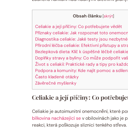
Obsah článku
[
skrýt
]
Celiakie a její ⁢příčiny: Co potřebujete vědět
Příznaky celiakie: Jak rozpoznat toto onemoc
Diagnostika celiakie: Jaké testy jsou nezbytné
Přírodní léčba celiakie: Efektivní přístupy a str
Bezlepková dieta: Klíč ⁣k úspěšné léčbě celiaki
Doplňky stravy a byliny: Co může podpořit vaš
Život s celiakií: Praktické rady a tipy ⁣pro kaž
Podpora a komunity: Kde⁤ najít pomoc a sdílen
Často ​kladené ⁤otázky
Závěrečné myšlenky
Celiakie a její ⁢příčiny: Co potřebuj
Celiakie je autoimunitní onemocnění, které pos
bílkovina nacházející se
v obilovinách jako je p
reakci, která poškozuje ‍sliznici tenkého střeva.