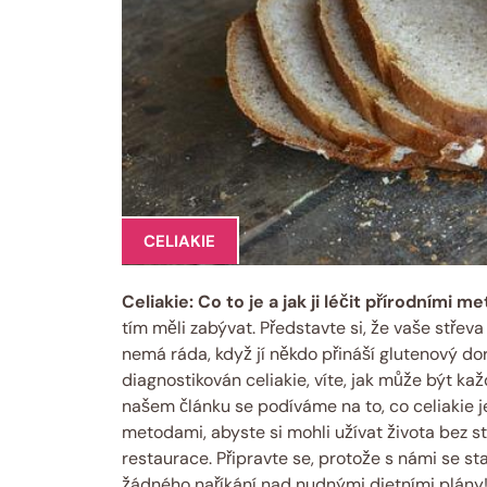
CELIAKIE
Celiakie: Co to je a jak ji léčit přírodními ⁢
tím měli zabývat. ‍Představte si, že vaše střeva 
nemá ráda, ⁣když‌ jí někdo přináší glutenový dort
diagnostikován celiakie, ‍víte, jak může být kaž
našem článku ‌se podíváme na ​to, co celiakie je
metodami, abyste si mohli ‌užívat života bez s
restaurace.⁢ Připravte se, protože s námi se⁣ 
žádného naříkání nad nudnými dietními plány