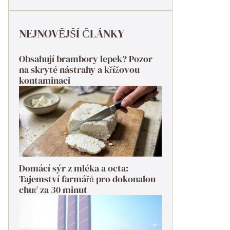
NEJNOVĚJŠÍ ČLÁNKY
Obsahují brambory lepek? Pozor
na skryté nástrahy a křížovou
kontaminaci
Domácí sýr z mléka a octa:
Tajemství farmářů pro dokonalou
chuť za 30 minut