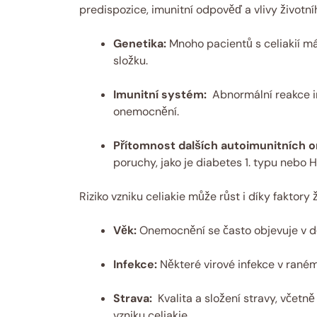
predispozice, ⁤imunitní odpověď ‌a vlivy životníh
Genetika:
Mnoho pacientů s celiakií m
složku.
Imunitní‍ systém:
⁤ Abnormální reakce​ i
⁢onemocnění.
Přítomnost dalších autoimunitních 
poruchy, ⁣jako je ‌diabetes 1. typu nebo
Riziko vzniku celiakie může růst i díky ​faktory ž
Věk:
Onemocnění ​se ​často objevuje v dět
Infekce:
‌Některé virové infekce v raném
Strava:
⁤ Kvalita a ‍složení stravy, včetn
⁣vzniku celiakie.