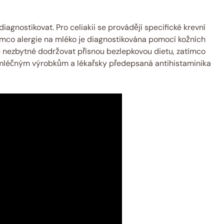
iagnostikovat. Pro celiakii se provádějí specifické krevní
tímco alergie na mléko je diagnostikována pomocí kožních
 je nezbytné dodržovat přísnou bezlepkovou dietu, zatímco
 mléčným výrobkům a lékařsky předepsaná antihistaminika