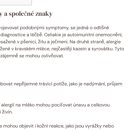
ly a společné znaky
 projevovat podobnými symptomy, se jedná o odlišné
k diagnostice a léčbě. Celiakie je autoimunitní onemocnění,
sažené v pšenici, žitu a ječmeni. Na druhé straně, alergie
ažené v kravském mléce, nejčastěji kazein a syrovátku. Tyto
zájemně se mohou ovlivňovat.
vat nepříjemné trávicí potíže, jako je nadýmání, průjem
í i alergií na mléko mohou pociťovat únavu a celkovou
 živin.
 mohou objevit i kožní reakce, jako jsou vyrážky nebo