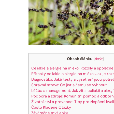
Obsah článku
[
skrýt
]
Celiakie a alergie na mléko: Rozdíly a společn
Příznaky celiakie a alergie na mléko: Jak je ro
Diagnostika: Jaké testy a vyšetření jsou potře
Správná strava: Co jíst a čemu se vyhnout
Léčba a management: Jak žít s celiakií a alergi
Podpora a zdroje: Komunitní pomoc a odborn
Životní styl a prevence: Tipy pro zlepšení kval
Často Kladené Otázky
Závěrečné myšlenky