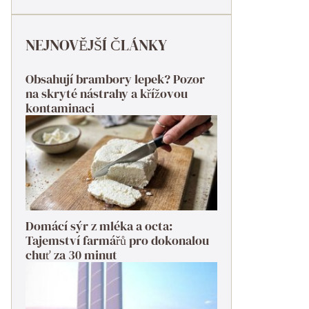
NEJNOVĚJŠÍ ČLÁNKY
Obsahují brambory lepek? Pozor
na skryté nástrahy a křížovou
kontaminaci
Domácí sýr z mléka a octa:
Tajemství farmářů pro dokonalou
chuť za 30 minut