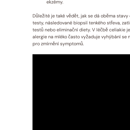
ekzémy.
Důležité je také vědět, jak se dá oběma stavy d
testy, následované biopsií tenkého střeva, za
testů nebo eliminační diety. V léčbě celiakie
alergie na mléko často vyžaduje vyhýbání se
pro zmírnění symptomů.