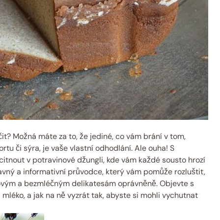
čit? Možná máte za to, že jediné, co vám brání v tom,
tu či sýra, je vaše vlastní odhodlání. Ale ouha! S
tnout v potravinové džungli, kde vám každé sousto hrozí
bavný a informativní průvodce, který vám pomůže rozluštit,
pkovým a bezmléčným delikatesám oprávněně. Objevte s
a mléko, a jak na ně vyzrát tak, abyste si mohli vychutnat