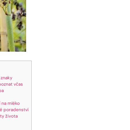
é znaky
zpoznat včas
ba
í na mléko
é poradenství
ity života