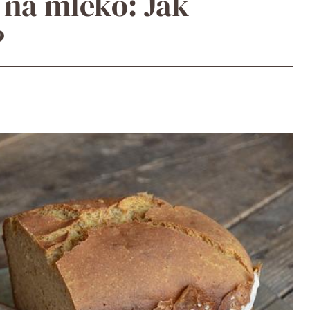
e na mléko: Jak
?