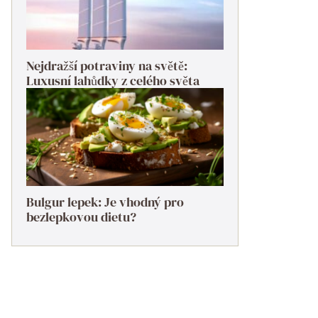
Nejdražší potraviny na světě:
Luxusní lahůdky z celého světa
Bulgur lepek: Je vhodný pro
bezlepkovou dietu?