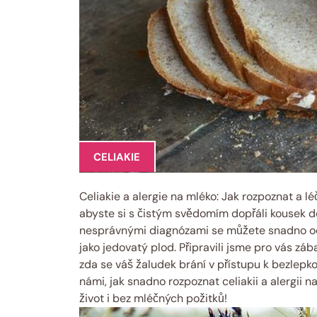
CELIAKIE
Celiakie a alergie na mléko: Jak rozpoznat a lé
abyste si s čistým svědomím dopřáli kousek dor
nesprávnými diagnózami se můžete snadno oci
jako jedovatý plod. Připravili jsme pro vás zá
zda se váš žaludek brání v přístupu k bezle
námi, jak snadno rozpoznat celiakii a alergii n
život i bez mléčných požitků!