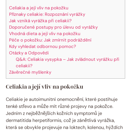
Celiakia⁢ a její vliv na⁤ pokožku
Příznaky celiakie: Rozpoznání vyrážky
Jak vzniká vyrážka při celiakii?
Doporučené postupy pro úlevu od vyrážky
Vhodná dieta ​a její vliv na‍ pokožku
Péče o pokožku: Jak zmírnit podráždění
Kdy⁣ vyhledat ‌odbornou ⁣pomoc?
Otázky ⁤a Odpovědi
Q&A: Celiakia ‌vysypka – Jak zvládnout vyrážku ⁤při
⁢celiakii?
Závěrečné myšlenky
Celiakia⁢ a její vliv na⁤ pokožku
Celiakie ⁤je autoimunitní onemocnění, které postihuje
tenké střevo a může mít⁣ různé projevy na ⁣pokožce.⁢
Jedním z ⁤nejběžnějších kožních ⁤symptomů je
dermatitida herpetiformis, což je zánětlivá vyrážka,
která se ‍obvykle projevuje na​ loktech, kolenou, hýždích