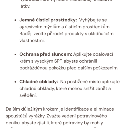
látky.
Jemné čisticí prostředky:
‍ Vyhýbejte se​
agresivním mýdlům a čisticím prostředkům.
Raději ‍zvolte přírodní produkty ​s uklidňujícími
vlastnostmi.
Ochrana před‌ sluncem:
Aplikujte opalovací
⁢krém⁣ s vysokým ⁢SPF, abyste ochránili
podrážděnou pokožku před dalším poškozením.
Chladné ‌obklady:
⁤ Na postižené místo aplikujte
chladné obklady, které mohou snížit zánět a
⁤svědění.
Dalším ⁤důležitým ⁤krokem je⁣ identifikace ⁢a eliminace
⁤spouštěčů vyrážky. Zvažte ‍vedení potravinového
deníku, ⁢abyste zjistili,⁢ které potraviny ‌by mohly