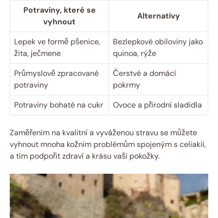
Potraviny, které se
Alternativy
vyhnout
Lepek ve formě pšenice,
Bezlepkové obiloviny jako‌
žita, ječmene
quinoa, rýže
Průmyslově ‍zpracované
Čerstvé a domácí‍
potraviny
pokrmy
Potraviny bohaté na cukr
Ovoce a přírodní sladidla
Zaměřením na ‌kvalitní a vyváženou ⁣stravu se můžete
vyhnout mnoha kožním problémům spojeným s celiakií,
a tím podpořit zdraví a‍ krásu⁤ vaší pokožky.