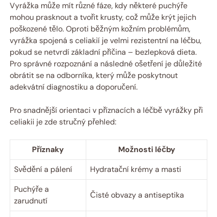
Vyrážka může mít různé fáze, kdy některé puchýře
mohou ⁤prasknout a ⁤tvořit krusty, ‌což může krýt ⁤jejich
poškozené tělo. ‍Oproti běžným kožním⁣ problémům,
vyrážka ​spojená s celiakií je velmi rezistentní na léčbu,
pokud‌ se ⁢netvrdí základní příčina – bezlepková dieta.
Pro ⁣správné rozpoznání a následné⁣ ošetření je ⁢důležité
obrátit se na odborníka,⁢ který může poskytnout
adekvátní⁣ diagnostiku a⁢ doporučení.
Pro snadnější ⁤orientaci v příznacích ‍a⁣ léčbě vyrážky při
⁤celiakii⁢ je zde stručný​ přehled:
Příznaky
Možnosti‌ léčby
Svědění a pálení
Hydratační krémy a ‌masti
Puchýře a
Čisté obvazy a antiseptika
zarudnutí