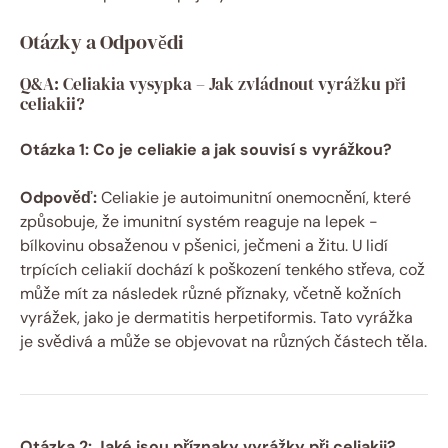
Otázky ⁤a Odpovědi
Q&A: Celiakia ‌vysypka – Jak zvládnout vyrážku ⁤při
⁢celiakii?
Otázka ​1: Co je‌ celiakie‍ a jak ⁣souvisí ⁤s vyrážkou?
Odpověď:
Celiakie je ‌autoimunitní⁣ onemocnění, které⁣
způsobuje,‍ že imunitní ⁣systém ⁣reaguje⁢ na lepek ⁣-
bílkovinu obsaženou v pšenici, ječmeni a žitu. U lidí
trpících celiakií dochází ‍k poškození tenkého střeva, což
může mít za ‍následek různé příznaky,⁢ včetně kožních
vyrážek, jako⁢ je dermatitis⁣ herpetiformis. Tato‍ vyrážka⁤
je svědivá a může se objevovat na různých částech těla.
Otázka 2: Jaké jsou příznaky vyrážky při celiakii?