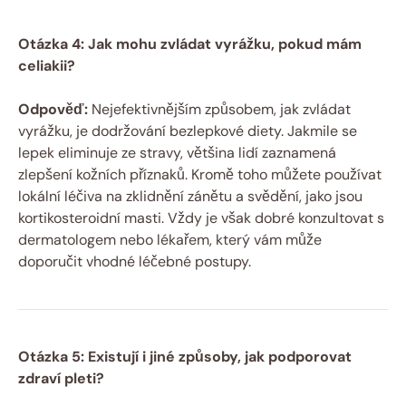
Otázka 4:​ Jak mohu zvládat vyrážku, pokud mám
celiakii?
Odpověď:
Nejefektivnějším způsobem, jak ​zvládat
⁢vyrážku, je dodržování bezlepkové diety. Jakmile ⁤se⁤
lepek eliminuje‍ ze stravy, většina lidí zaznamená
zlepšení kožních příznaků.‌ Kromě​ toho můžete používat
⁣lokální⁣ léčiva na zklidnění zánětu a svědění, jako jsou
kortikosteroidní ⁤masti. Vždy je však dobré⁣ konzultovat⁤ s
dermatologem nebo lékařem, který vám může
doporučit ⁤vhodné⁢ léčebné postupy.
Otázka 5: Existují i jiné způsoby, ⁣jak‌ podporovat
zdraví⁣ pleti?