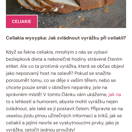
CELIAKIE
Celiakia wysypka:⁤ Jak ​zvládnout vyrážku při celiakii?
Když‌ se řekne celiakie, mnohým ‍z nás ⁤se vybaví
bezlepková‌ dieta a⁢ nekonečné hodiny strávené čtením
etiket. Ale co ta⁤ protivná vyrážka, která se občas objeví ​
jako nepozvaný⁢ host na ‍oslavě?‌ Pokud ⁢se​ snažíte
porozumět tomu, co⁣ se děje s vaším ‍tělem, nebo se
chcete pouze smát⁤ v obležení nepaniky, jste na
správném ⁣místě! ‍V ⁣tomto‌ článku vám‍ ukážeme,
jak na
to s lehkostí a humorem, ​abyste mohli vyrážku nejen
zvládnout, ale také se jí⁤ postavit čelem. Připravte se na
‍veselou jízdu plnou užitečných informací a triků, jak ⁢se
celiakií a‍ jejími nevrle se ‍vyskytnoucími prvky, jako​ je
‍vyrážka, zatočit ​jednou provždy!