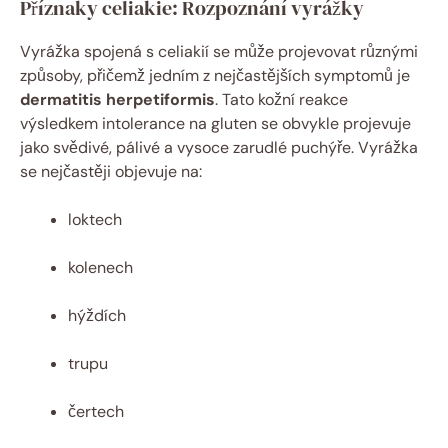
Příznaky celiakie: Rozpoznání vyrážky
Vyrážka spojená s celiakií se může projevovat⁢ různými‌
způsoby,⁢ přičemž jedním z nejčastějších symptomů je
dermatitis ⁤herpetiformis
. Tato kožní reakce
⁣výsledkem intolerance na gluten se obvykle projevuje
jako svědivé, pálivé a vysoce⁢ zarudlé puchýře.⁢ Vyrážka
se ⁣nejčastěji objevuje na:
loktech
kolenech
hýždích
trupu
čertech