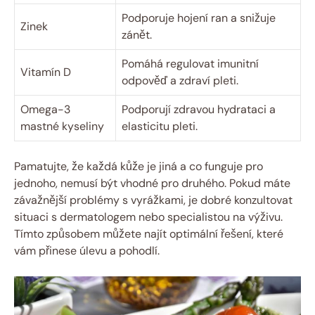
Podporuje hojení ran a snižuje
Zinek
‍zánět.
Pomáhá regulovat imunitní
Vitamín D
odpověď a zdraví ⁣pleti.
Omega-3
Podporují zdravou hydrataci a
mastné‍ kyseliny
elasticitu pleti.
Pamatujte, ​že každá kůže je‍ jiná a‌ co funguje pro⁣
jednoho, ‌nemusí být vhodné pro druhého.⁢ Pokud máte
závažnější ⁢problémy s vyrážkami, je dobré konzultovat
‌situaci s dermatologem⁣ nebo specialistou na výživu.
Tímto⁤ způsobem můžete najít optimální řešení, které
vám přinese úlevu⁣ a⁣ pohodlí.