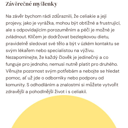
Závěrečné myšlenky
Na závěr bychom rádi zdůraznili,‌ že⁤ celiakie a její
‍projevy, jako je vyrážka, mohou být obtížné a frustrující,
ale s odpovídajícím porozuměním ⁢a‌ péčí je možné je
zvládnout. Klíčem je dodržovat bezlepkovou dietu,
pravidelně sledovat své ⁣tělo a být v úzkém kontaktu se‍
svým ‌lékařem nebo specialistou ⁢na⁢ výživu.
Nezapomínejte, ⁤že každý člověk ⁢je‍ jedinečný⁣ a co
funguje pro jednoho, nemusí nutně platit pro ⁤druhého. ​
Věnujte pozornost svým potřebám a nebojte se hledat
pomoc, ať už jde o odborníky ‍nebo podporu od
komunity. S odhodláním ⁤a znalostmi si‌ můžete vytvořit⁤
zdravější a pohodlnější život i s celiakií.