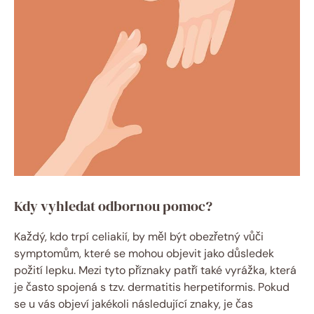
Kdy⁣ vyhledat ‌odbornou ⁣pomoc?
Každý, kdo⁢ trpí celiakií, by ⁢měl být obezřetný⁣ vůči
symptomům, které se‍ mohou objevit jako důsledek ​
požití lepku. Mezi‍ tyto příznaky patří také vyrážka, která
je často spojená s tzv. dermatitis⁢ herpetiformis. ⁤Pokud
⁢se u vás objeví jakékoli následující ‍znaky, ‍je čas