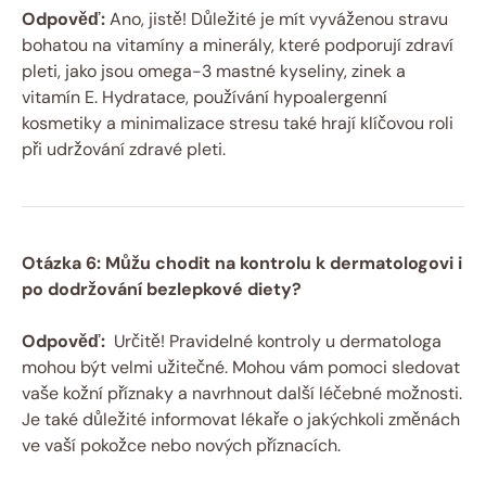
Odpověď:
Ano, jistě! Důležité je mít​ vyváženou stravu
‍bohatou na ⁤vitamíny a minerály, které ⁤podporují zdraví⁤
pleti, jako⁤ jsou omega-3 mastné kyseliny, zinek a
vitamín E. Hydratace, používání⁣ hypoalergenní
kosmetiky a minimalizace stresu také hrají⁤ klíčovou⁣ roli
při‍ udržování zdravé​ pleti.
Otázka 6: Můžu chodit na kontrolu k ⁢dermatologovi i
po dodržování ‌bezlepkové diety?
Odpověď:
⁤ Určitě! Pravidelné‍ kontroly u dermatologa
mohou⁤ být velmi užitečné. Mohou vám pomoci sledovat
vaše kožní ​příznaky a navrhnout ‌další léčebné možnosti.
Je ‌také důležité informovat lékaře o ‌jakýchkoli změnách ​
ve vaší pokožce nebo nových ⁣příznacích.