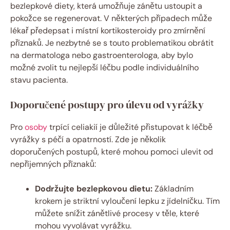
bezlepkové diety, která ⁤umožňuje ​zánětu ustoupit a
pokožce se regenerovat. V některých případech může
⁣lékař předepsat i místní kortikosteroidy pro zmírnění
příznaků.‍ Je nezbytné se s touto‌ problematikou obrátit
na dermatologa nebo gastroenterologa, ‍aby bylo
možné​ zvolit tu nejlepší léčbu ‌podle individuálního
stavu pacienta.
Doporučené postupy pro úlevu od vyrážky
Pro
osoby
⁣ trpící celiakií je důležité přistupovat k⁣ léčbě
vyrážky s péčí ⁣a opatrností. Zde je několik
doporučených postupů, které mohou⁣ pomoci ulevit od
‌nepříjemných příznaků:
Dodržujte⁣ bezlepkovou ⁣dietu:
Základním
krokem ⁣je striktní vyloučení lepku ⁣z jídelníčku. ⁣Tím
můžete snížit zánětlivé procesy⁤ v těle, které
⁤mohou vyvolávat vyrážku.