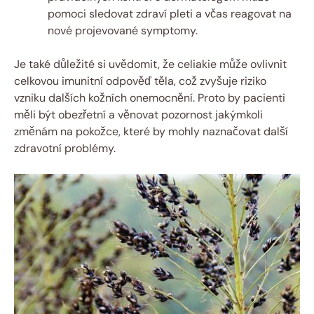
pomoci sledovat zdraví pleti a včas reagovat na
nové⁤ projevované symptomy.
Je také ⁣důležité ​si uvědomit, že celiakie může ovlivnit
celkovou​ imunitní⁤ odpověď těla,‍ což zvyšuje riziko
vzniku dalších ⁢kožních onemocnění. ​Proto by pacienti
měli‍ být obezřetní a věnovat pozornost ⁢jakýmkoli
změnám na pokožce, které by ⁣mohly ⁢naznačovat⁢ další
zdravotní problémy.