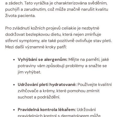
a zádech. Tato vyrážka je charakterizována svěděním, ​
puchýři a ​zarudnutím, což může značně narušit kvalitu
života pacienta.
Pro zvládnutí ⁤kožních projevů celiakie ⁣je nezbytné
dodržovat bezlepkovou ‍dietu, která nejen⁢ zmírňuje
střevní symptomy, ale ⁢také pozitivně ovlivňuje stav pleti.
Mezi další ⁤významné kroky patří:
Vyhýbání se alergenům:
Mějte na paměti, jaké
potraviny vám způsobují problémy a snažte ⁣se ​
jim vyhýbat.
Udržování​ pleti hydratované:
Používejte kvalitní
‍zvlhčovače ⁤a krémy, které pomohou zmírnit‍
suchost a podráždění.
Pravidelná ‌kontrola ‌lékařem:
Udržování
pravidelných kontrol s‌ dermatologem může