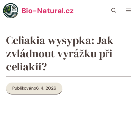
Přeskočit
Bio-Natural.cz
Me
na
obsah
Celiakia wysypka: Jak
zvládnout vyrážku při
celiakii?
Publikováno
6. 4. 2026