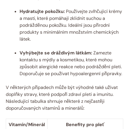
Hydratujte pokožku:
Používejte zvlhčující krémy
a ⁢masti,⁣ které pomáhají‍ zklidnit suchou a
podrážděnou pokožku. Ideální jsou přírodní
produkty s ​minimálním množstvím ⁤chemických
⁤látek.
Vyhýbejte se dráždivým látkám:
Zamezte
kontaktu ⁤s ​mýdly a kosmetikou,​ které mohou
způsobit alergické‌ reakce nebo podráždění⁢ pleti.
Doporučuje⁢ se používat hypoalergenní přípravky.
V některých případech může být výhodné také užívat
doplňky⁢ stravy, které podpoří zdraví pleti a imunitu.⁤
Následující tabulka shrnuje ‍některé z nejčastěji
doporučovaných vitamínů a minerálů:
Vitamín/Minerál
Benefity‍ pro pleť