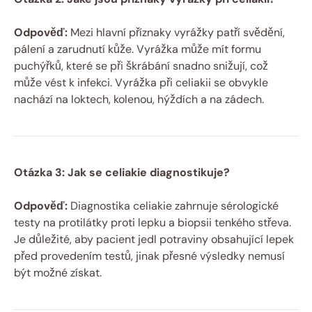
Odpověď:
Mezi ​hlavní příznaky vyrážky ⁢patří svědění,
pálení a zarudnutí ⁤kůže. ⁤Vyrážka⁤ může mít formu
puchýřků, které se při škrábání‍ snadno⁤ snižují, což
může ‌vést ⁤k infekci. Vyrážka‍ při celiakii⁤ se obvykle
nachází na loktech, kolenou, hýždích a na zádech.
Otázka 3: ⁤Jak se⁢ celiakie diagnostikuje?
Odpověď:
Diagnostika celiakie zahrnuje sérologické
⁢testy na protilátky proti lepku a⁣ biopsii tenkého střeva.
‍Je důležité, ⁤aby pacient jedl potraviny obsahující ⁣lepek
před provedením testů, jinak přesné výsledky nemusí
být možné získat.