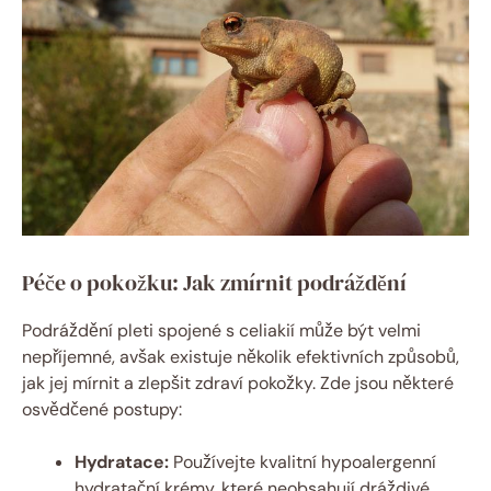
Péče o pokožku: Jak zmírnit podráždění
Podráždění pleti spojené⁤ s celiakií může být velmi
nepříjemné, avšak existuje⁤ několik efektivních způsobů, ​
jak jej mírnit ‍a zlepšit zdraví ⁢pokožky.​ Zde jsou některé
osvědčené postupy:
Hydratace:
Používejte kvalitní hypoalergenní
hydratační krémy, ⁤které neobsahují dráždivé