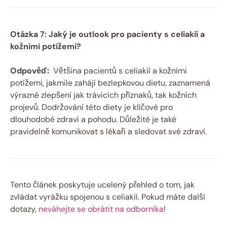
Otázka 7: Jaký je outlook pro‍ pacienty s celiakií a
‌kožními potížemi?
Odpověď:
‍ Většina ​pacientů s celiakií a kožními
potížemi, jakmile zahájí‌ bezlepkovou dietu, zaznamená
⁢výrazné zlepšení jak trávicích příznaků,⁢ tak ​kožních
projevů.⁣ Dodržování této diety je⁢ klíčové pro
dlouhodobé zdraví a‍ pohodu.‍ Důležité je také
pravidelně ⁢komunikovat s lékaři a sledovat‌ své zdraví.
Tento článek poskytuje ⁢ucelený přehled o ​tom, jak
⁤zvládat​ vyrážku spojenou s celiakií.​ Pokud máte ​další⁣
dotazy,‌
neváhejte se obrátit na odborníka
!