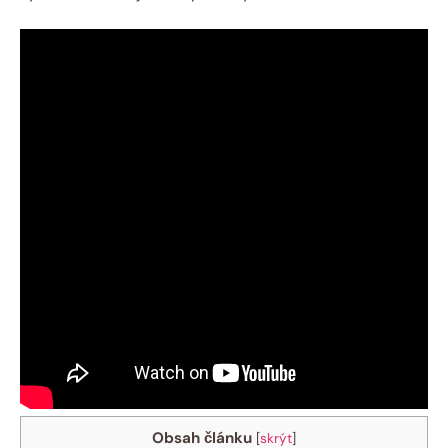
Obsah článku
[
skrýt
]