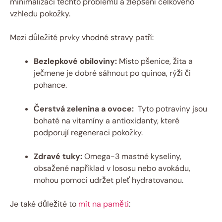
minimalizaci⁢ těchto problémů a⁤ zlepšení celkového
vzhledu pokožky.
Mezi důležité prvky vhodné stravy patří:
Bezlepkové obiloviny:
Místo pšenice, žita ​a
ječmene je‍ dobré sáhnout po quinoa, rýži či
pohance.
Čerstvá zelenina a ovoce:
⁢ Tyto potraviny jsou
bohaté na ⁣vitamíny a antioxidanty, které
podporují regeneraci pokožky.
Zdravé tuky:
Omega-3 mastné kyseliny,⁤
obsažené například v lososu nebo⁤ avokádu,⁢
mohou ⁢pomoci udržet pleť hydratovanou.
Je také důležité to⁣
mít na paměti
: