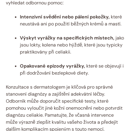
vyhledat odbornou pomoc:
Intenzivní svědění nebo ‌pálení​ pokožky,
které
neustává ani po použití běžných krémů a ⁤mastí.
Výskyt vyrážky na specifických místech,
jako
jsou lokty, kolena ‌nebo ⁣hýždě, které jsou typicky
praktikovány ⁣při ​celiakii.
Opakované epizody vyrážky,
které ⁢se objevují i
při dodržování ⁤bezlepkové diety.
Konzultace⁤ s dermatologem ‌je klíčová ⁣pro správné‍
stanovení diagnózy a⁤ zajištění adekvátní léčby. ​
Odborník ⁤může ⁢doporučit⁢ specifické testy, které
pomohou vyloučit‌ jiné kožní onemocnění nebo potvrdit
diagnózu celiakie. Pamatujte, ​že včasná intervence
může výrazně zlepšit kvalitu vašeho života ⁤a předejít
dalším komplikacím spojeným s touto nemocí.