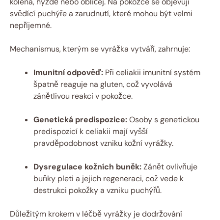
kolena, hýždě‌ nebo ‌obličej. Na pokožce se objevují
svědící ‌puchýře a zarudnutí,‌ které mohou být velmi‍
nepříjemné.
Mechanismus, kterým se vyrážka‍ vytváří, zahrnuje:
Imunitní odpověď:
Při celiakii imunitní systém
špatně‍ reaguje na ⁤gluten, což vyvolává
zánětlivou reakci v⁤ pokožce.
Genetická​ predispozice:
Osoby⁢ s genetickou
predispozicí k celiakii mají vyšší
pravděpodobnost vzniku kožní ⁢vyrážky.
Dysregulace kožních buněk:
Zánět ovlivňuje
buňky pleti a jejich regeneraci, což vede k
destrukci pokožky a‍ vzniku​ puchýřů.
Důležitým krokem v léčbě vyrážky ‍je dodržování⁤