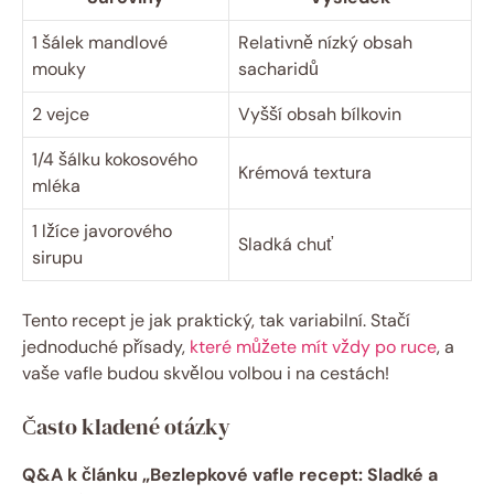
1 šálek mandlové
Relativně nízký obsah
mouky
sacharidů
2 vejce
Vyšší obsah bílkovin
1/4 šálku kokosového
Krémová textura
mléka
1 lžíce javorového
Sladká chuť
sirupu
Tento recept je jak praktický, tak variabilní. Stačí
jednoduché přísady,
které můžete mít vždy po ruce
, a
vaše vafle budou skvělou volbou i na cestách!
Často kladené otázky
Q&A k článku „Bezlepkové vafle recept: Sladké a