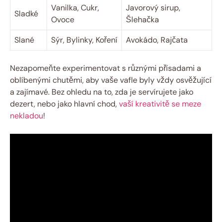
Vanilka, Cukr,
Javorový sirup,
Sladké
Ovoce
Šlehačka
Slané
Sýr, Bylinky, Koření
Avokádo, Rajčata
Nezapomeňte experimentovat s různými přísadami a
oblíbenými chutěmi, aby vaše vafle byly vždy osvěžující
a zajímavé. Bez ohledu na to, zda je servírujete jako
dezert, nebo jako hlavní chod,
vaší kreativitě se meze
nekladou
!