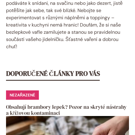
podáváte k snídani, na svačinu nebo jako dezert, jistě
potěšíte jak sebe, tak své blízké. Nebojte se
experimentovat s různými náplněmi a toppingy –
kreativita v kuchyni nemá hranic! Doufám, že si naše
bezlepkové vafle zamilujete a stanou se pravidelnou
součástí vašeho jídelníčku. Šťastné vaření a dobrou
chuť!
DOPORUČENÉ ČLÁNKY PRO VÁS
NEZAŘAZENÉ
Obsahují brambory lepek? Pozor na skryté nástrahy
a křížovou kontaminaci