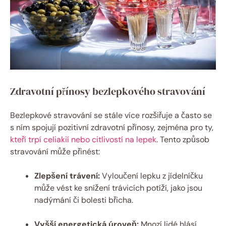
Zdravotní přínosy bezlepkového stravování
Bezlepkové stravování se stále více rozšiřuje a často se
s ním spojují pozitivní zdravotní přínosy, zejména pro ty,
kteří trpí celiakií nebo citlivostí na lepek
. Tento způsob
stravování může přinést:
Zlepšení trávení:
Vyloučení lepku z jídelníčku
může vést ke snížení trávicích potíží, jako jsou
nadýmání či bolesti břicha.
Vyšší energetická úroveň:
Mnozí lidé hlásí