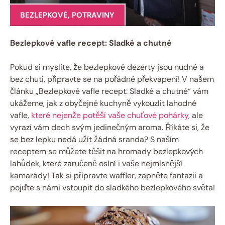
BEZLEPKOVÉ
,
POTRAVINY
Bezlepkové vafle recept: Sladké a chutné
Pokud si myslíte, že bezlepkové dezerty jsou nudné a
bez chuti, připravte se na pořádné překvapení! V našem
článku „Bezlepkové vafle recept: Sladké a chutné“ vám
ukážeme, jak z obyčejné kuchyně vykouzlit lahodné
vafle,
které nejenže potěší vaše chuťové pohárky
, ale
vyrazí vám dech svým jedinečným aroma. Říkáte si, že
se bez lepku nedá užít žádná sranda? S naším
receptem se můžete těšit na hromady bezlepkových
lahůdek, které zaručeně oslní i vaše nejmlsnější
kamarády! Tak si připravte waffler, zapněte fantazii a
pojďte s námi vstoupit do sladkého bezlepkového světa!