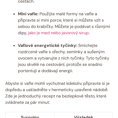
cestách.
Mini vafle:
Použijte malé formy na vafle a
připravte si mini porce, které si můžete vzít s
sebou do krabičky. Můžete je podávat s různými
dipy,
jako je med nebo javorový sirup
.
Vaflové energetické tyčinky:
Smíchejte
rozdrcené vafle s ořechy, semínky a sušeným
ovocem a vytvarujte z nich tyčinky. Tyto tyčinky
jsou skvélé na cestování, protože se snadno
portentují a dodávají energii.
Abyste si vafle mohli vychutnat kdekoliv, připravte si je
dopředu a uskladněte v hermeticky uzavřené nádobě.
Zde je jednoduchý recept na bezlepkové těsto, které
zvládnete za pár minut:
Suroviny
Výsledek