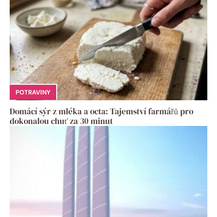
POTRAVINY
Domácí sýr z mléka a octa: Tajemství farmářů pro
dokonalou chuť za 30 minut