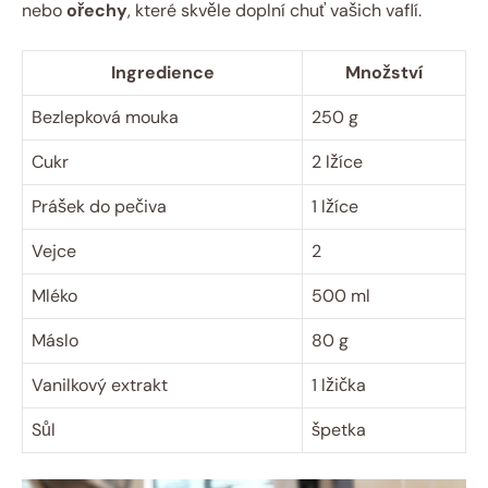
nebo
ořechy
, které skvěle doplní chuť vašich vaflí.
Ingredience
Množství
Bezlepková mouka
250 g
Cukr
2 lžíce
Prášek do pečiva
1 lžíce
Vejce
2
Mléko
500 ml
Máslo
80 g
Vanilkový extrakt
1 lžička
Sůl
špetka