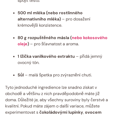
spojit těsto.
500 ml mléka (nebo rostlinného
alternativního mléka)
– pro dosažení
krémovější konzistence.
80 g rozpuštěného másla (
nebo kokosového
oleje
)
– pro šťavnatost a aroma.
1 lžička vanilkového extraktu
– přidá jemný
ovocný tón.
Sůl
– malá špetka pro zvýraznění chuti.
Tyto jednoduché ingredience lze snadno získat v
obchodě a většinu z nich pravděpodobně máte již
doma. Důležité je, aby všechny suroviny byly čerstvé a
kvalitní. Pokud máte zájem o další variace, můžete
experimentovat s
čokoládovými lupínky
,
ovocem