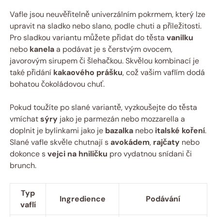
Vafle jsou neuvěřitelně univerzálním pokrmem, který lze
upravit na sladko nebo slano, podle chuti a příležitosti.
Pro sladkou variantu můžete přidat do těsta
vanilku
nebo
kanela
a podávat je s čerstvým ovocem,
javorovým sirupem či šlehačkou. Skvělou kombinací je
také přidání
kakaového prášku
, což vašim vaflím dodá
bohatou čokoládovou chuť.
Pokud toužíte po slané variantě, vyzkoušejte do těsta
vmíchat
sýry
jako je parmezán nebo mozzarella a
doplnit je bylinkami jako je
bazalka
nebo
italské koření
.
Slané vafle skvěle chutnají s
avokádem
,
rajčaty
nebo
dokonce s
vejci na hniličku
pro vydatnou snídani či
brunch.
Typ
Ingredience
Podávání
vaflí