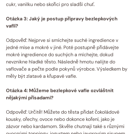
cukr, vanilku nebo skořici pro sladší chuť.
Otázka 3: Jaký je postup přípravy bezlepkových
vaflí?
Odpověď: Nejprve si smíchejte suché ingredience v
jedné míse a mokré v jiné. Poté postupně přidávejte
mokré ingredience do suchých a míchejte, dokud
nevznikne hladké těsto. Následně hmotu nalijte do
vaflovače a pečte podle pokynů výrobce. Výsledkem by
měly být zlatavé a křupavé vafle.
Otázka 4: Můžeme bezlepkové vafle ozvláštnit
nějakými přísadami?
Odpověď: Určitě! Můžete do těsta přidat čokoládové
kousky, ořechy, ovoce nebo dokonce koření, jako je
zázvor nebo kardamom. Skvěle chutnají také s různými
ovocnými toppingy, jogurtem nebo javorovým sirupem.