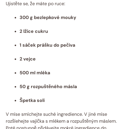
Ujistěte se, že máte po ruce:
300 g bezlepkové mouky
2 lžíce cukru
1 sáček prášku do pečiva
2 vejce
500 ml mléka
50 g rozpuštěného másla
Špetka soli
V míse smíchejte suché ingredience. V jiné míse
rozšlehejte vajíčka s mlékem a rozpuštěným máslem.
Poté postupně přidávejte mokré ingredience do