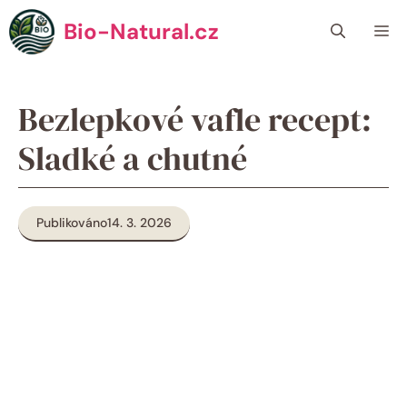
Přeskočit
Bio-Natural.cz
Me
na
obsah
Bezlepkové vafle recept:
Sladké a chutné
Publikováno
14. 3. 2026