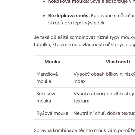
Kokosová mouka:
Skvěle absorbuje vlhk
Bezlepková směs:
Kupované směsi čas
škrobů pro lepší výsledek.
Je také důležité kombinovat různé typy mouky,
tabulka, která shrnuje vlastnosti některých p
Mouka
Vlastnosti
Mandlová
Vysoký obsah bílkovin, nízk
mouka
index
Kokosová
Vysoká absorpce vlhkosti, 
mouka
textura
Rýžová mouka
Neutrální chuť, dobrá textu
Správná kombinace těchto mouk vám pomůže 