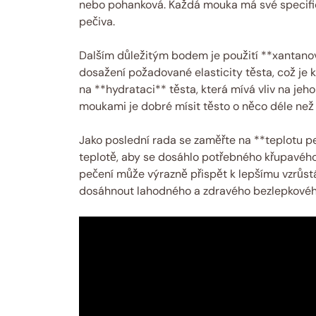
nebo pohanková. Každá mouka má své specifické
pečiva.
Dalším důležitým bodem je použití **xantano
dosažení požadované elasticity těsta, což je 
na **hydrataci** těsta, která mívá vliv na jeh
moukami je dobré mísit těsto o něco déle než p
Jako poslední rada se zaměřte na **teplotu pe
teplotě, aby se dosáhlo potřebného křupavého
pečení může výrazně přispět k lepšímu vzrůs
dosáhnout lahodného a zdravého bezlepkového 