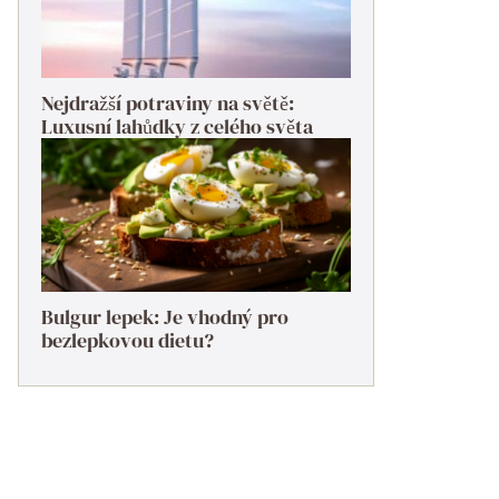
Nejdražší potraviny na světě:
Luxusní lahůdky z celého světa
Bulgur lepek: Je vhodný pro
bezlepkovou dietu?