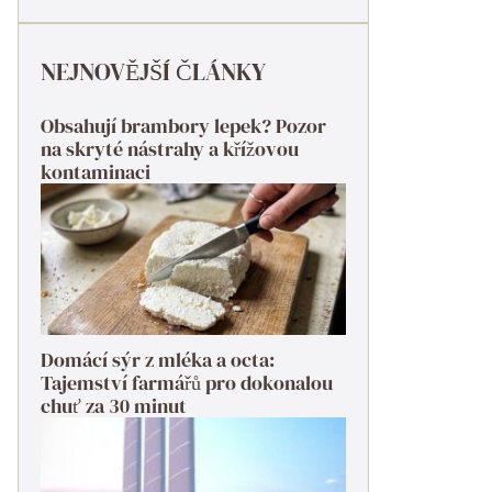
NEJNOVĚJŠÍ ČLÁNKY
Obsahují brambory lepek? Pozor
na skryté nástrahy a křížovou
kontaminaci
Domácí sýr z mléka a octa:
Tajemství farmářů pro dokonalou
chuť za 30 minut