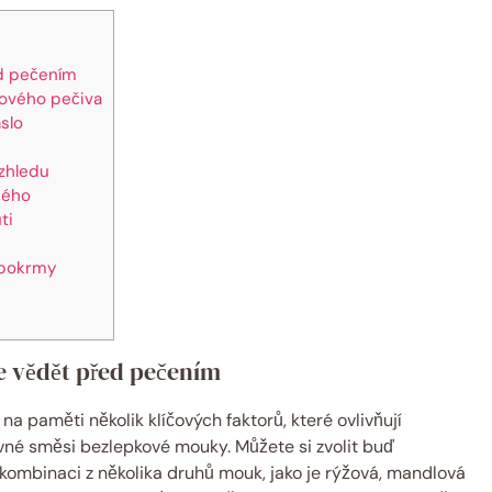
ed pečením
kového pečiva
slo
vzhledu
dého
ti
 pokrmy
e vědět před pečením
 na paměti několik klíčových faktorů, které ovlivňují
ávné směsi bezlepkové mouky. Můžete si zvolit buď
í kombinaci z několika druhů mouk, jako je rýžová, mandlová