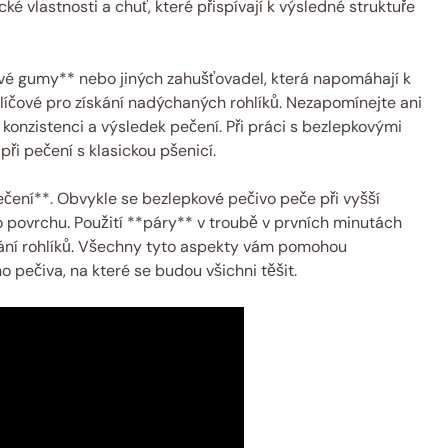
 vlastnosti a chuť, které přispívají k výsledné struktuře
vé gumy** nebo jiných zahušťovadel, která napomáhají k
klíčové pro získání nadýchaných rohlíků. Nezapomínejte ani
o konzistenci a výsledek pečení. Při práci s bezlepkovými
ři pečení s klasickou pšenicí.
čení**. Obvykle se bezlepkové pečivo peče při vyšší
 povrchu. Použití **páry** v troubě v prvních minutách
tání rohlíků. Všechny tyto aspekty vám pomohou
pečiva, na které se budou všichni těšit.