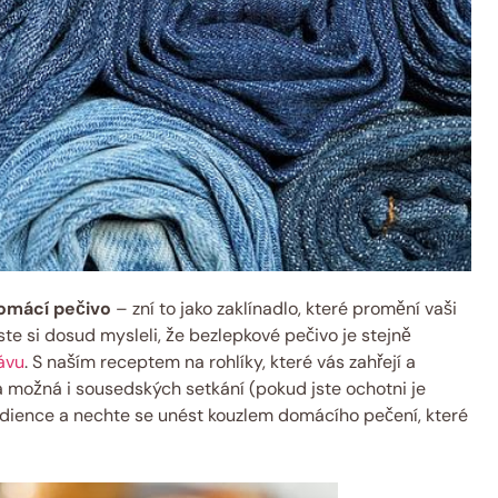
domácí pečivo
– zní to jako zaklínadlo, které promění vaši
te si dosud mysleli, že bezlepkové pečivo je stejně
ávu
. S naším receptem na rohlíky, které vás zahřejí a
 možná i sousedských setkání (pokud jste ochotni je
gredience a nechte se unést kouzlem domácího pečení, které