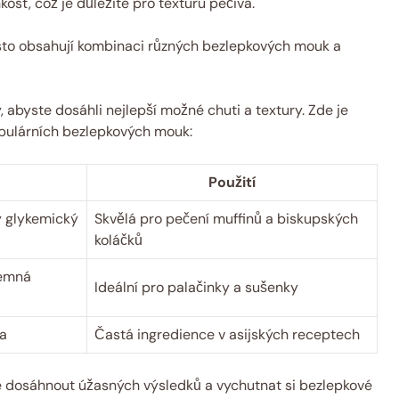
ost, což je důležité pro texturu pečiva.
to obsahují kombinaci různých bezlepkových mouk a
 abyste dosáhli nejlepší možné chuti a textury. Zde je
opulárních bezlepkových mouk:
Použití
ý glykemický
Skvělá pro pečení muffinů a biskupských
koláčků
jemná
Ideální pro palačinky a sušenky
ra
Častá ingredience v asijských receptech
dosáhnout úžasných výsledků a vychutnat si bezlepkové