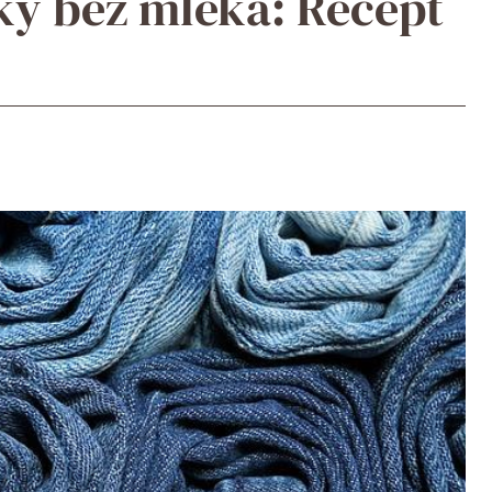
ky bez mléka: Recept
o