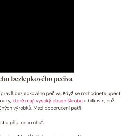
chu bezlepkového pečiva
přípravě bezlepkového pečiva. Když se rozhodnete upéct
mouky,
které mají vysoký obsah škrobu
a bílkovin, což
ných výrobků. Mezi doporučení patří:
st a příjemnou chuť.