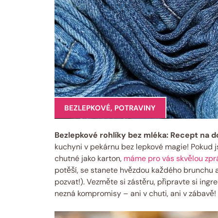
BEZLEPKOVÉ
,
POTRAVINY
Bezlepkové rohlíky bez mléka: Recept na 
kuchyni v pekárnu bez lepkové magie! Pokud js
chutné jako karton,
máme pro vás skvělou zpr
potěší, se stanete hvězdou každého brunchu a
pozvat!). Vezměte si zástěru, připravte si in
nezná kompromisy – ani v chuti, ani v zábavě!