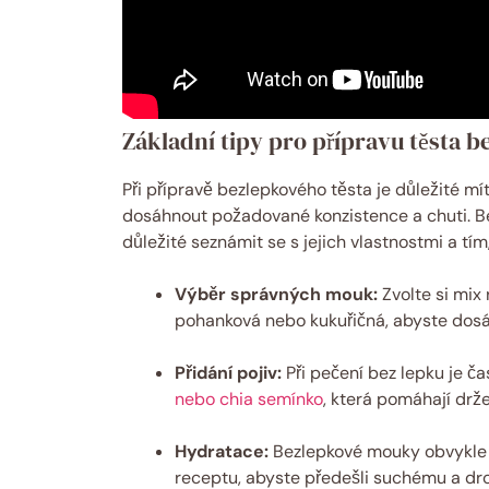
Základní tipy pro přípravu těsta b
Při přípravě bezlepkového těsta je důležité m
dosáhnout požadované konzistence a chuti. Bez
důležité seznámit se s jejich vlastnostmi a tím,
Výběr správných mouk:
Zvolte si mix
pohanková nebo kukuřičná, abyste dosáhl
Přidání pojiv:
Při pečení bez lepku je ča
nebo chia semínko
, která pomáhají drž
Hydratace:
Bezlepkové mouky obvykle a
receptu, abyste předešli suchému a dr