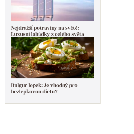
Nejdražší potraviny na světě:
Luxusní lahůdky z celého světa
Bulgur lepek: Je vhodný pro
bezlepkovou dietu?