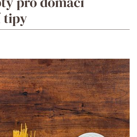
pty pro domácí
 tipy