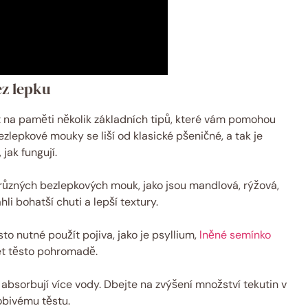
ez lepku
ít na paměti několik základních tipů, které vám pomohou
lepkové mouky se liší od klasické pšeničné, a tak je
 jak fungují.
 různých bezlepkových mouk, jako jsou mandlová, rýžová,
i bohatší chuti a lepší textury.
sto nutné použít pojiva, jako je psyllium,
lněné semínko
et těsto pohromadě.
bsorbují více vody. Dbejte na zvýšení množství tekutin v
obivému těstu.