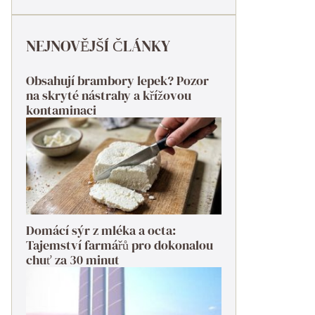
NEJNOVĚJŠÍ ČLÁNKY
Obsahují brambory lepek? Pozor
na skryté nástrahy a křížovou
kontaminaci
Domácí sýr z mléka a octa:
Tajemství farmářů pro dokonalou
chuť za 30 minut