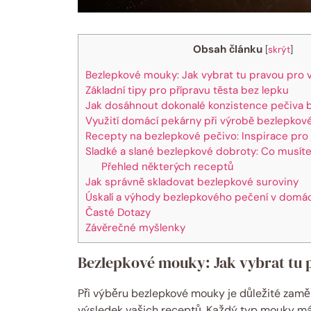
Obsah článku
[
skrýt
]
Bezlepkové mouky: Jak vybrat tu pravou pro 
Základní tipy pro přípravu těsta bez lepku
Jak dosáhnout dokonalé konzistence pečiva 
Využití domácí pekárny při výrobě bezlepkov
Recepty na bezlepkové pečivo: Inspirace pro
Sladké a slané bezlepkové dobroty: Co musít
Přehled některých receptů
Jak správně skladovat bezlepkové suroviny
Úskalí a výhody bezlepkového pečení v domá
Časté Dotazy
Závěrečné myšlenky
Bezlepkové mouky: Jak vybrat tu 
Při výběru bezlepkové mouky je důležité zaměři
výsledek vašich receptů. Každý typ mouky má s