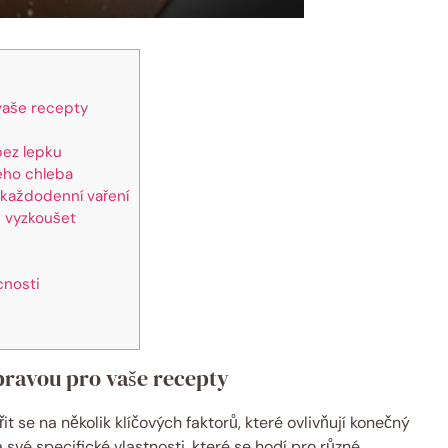
vaše recepty
bez lepku
ého chleba
 každodenní vaření
e vyzkoušet
cnosti
pravou pro vaše recepty
t se na několik klíčových faktorů, které ovlivňují konečný
vé specifické vlastnosti, které se hodí pro různé