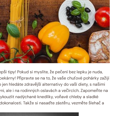
ší tipy! Pokud si myslíte, že pečení bez lepku je nuda,
ekárny! Připravte se na to, že vaše chuťové pohárky zažijí
 jen hledáte zdravější alternativy do vaší diety, s našimi
yni, ale i na rodinných oslavách a večírcích. Zapomeňte na
vykouzlit nadýchané knedlíky, voňavé chleby a sladké
dokonalosti. Takže si nasaďte zástěru, vezměte šlehač a