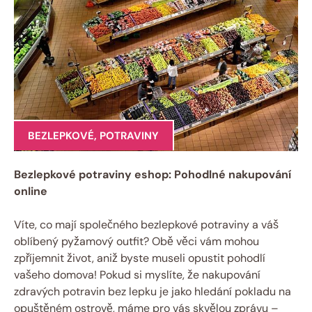
BEZLEPKOVÉ
,
POTRAVINY
Bezlepkové potraviny eshop: Pohodlné nakupování
online
Víte, co mají společného bezlepkové potraviny a váš
oblíbený pyžamový outfit? Obě​ věci vám ‌mohou
zpříjemnit⁢ život, aniž byste museli opustit pohodlí
vašeho domova! Pokud si‌ myslíte, že nakupování
zdravých potravin bez lepku je jako hledání pokladu na⁣
opuštěném⁣ ostrově, máme ​pro ⁤vás skvělou zprávu ‍–