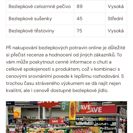
Bezlepkové celozrnné pečivo
89
Vysoká
Bezlepkové sušenky
45
Střední
Bezlepkové ‍těstoviny
75
Vysoká
Při nakupování bezlepkových potravin online je důležité
si⁢ přečíst recenze⁢ a hodnocení​ od jiných zákazníků. To‍
vám ⁤může poskytnout cenné ⁣informace o chuti a
celkové spokojenosti⁣ s produktem, což v kombinaci s
cenovými ‍srovnáními‍ povede k lepšímu rozhodování.⁢ S
trochou času stráveného výzkumem se‍ dá najít nejen
kvalitní, ⁤ale i cenově dostupné bezlepkové jídlo.