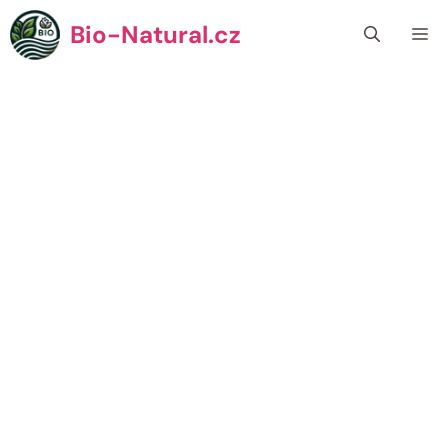
Přeskočit
Bio-Natural.cz
Me
na
obsah