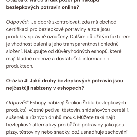
bezlepkových potravin online?
Odpověď:
⁤ Je dobré zkontrolovat, zda má⁣ obchod
⁤certifikaci pro bezlepkové ‍potraviny a zda jsou
produkty správně označeny. Dalším důležitým faktorem
je vhodnost balení a⁣ jeho transparentnost ohledně
složení. Nakupujte od ⁤důvěryhodných eshopů, které
‍mají kladné recenze a ⁤dostatečné informace o
⁤produktech.
Otázka 4: Jaké druhy ‌bezlepkových potravin jsou
nejčastěji nabízeny v eshopech?
Odpověď:
Eshopy‍ nabízejí širokou ⁣škálu bezlepkových
produktů, včetně pečiva, těstovin, snídaňových cereálií,
sušenek a různých druhů mouk. Můžete také najít
‍bezlepkové alternativy pro běžné potraviny, jako jsou
pizzy, těstoviny nebo ⁣snacky, což usnadňuje zachování