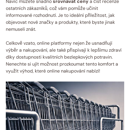
Navíc můžete snadno
srovnávat ceny
a ⁢číst ​recenze
ostatních zákazníků, což vám pomůže učinit
informované rozhodnutí. Je to ideální příležitost, ‌jak
objevovat ‌nové značky a ​produkty, které ⁣byste jinak
nemuseli ⁢znát.
Celkově ‌vzato, online‍ platformy nejen že usnadňují
⁤výběr a nakupování, ale také přispívají k lepšímu⁣ zdraví
díky ‌dostupnosti kvalitních bezlepkových potravin.
Nenechte si ujít možnost prozkoumat​ tento komfort a
využít ‌výhod, které online nakupování nabízí!