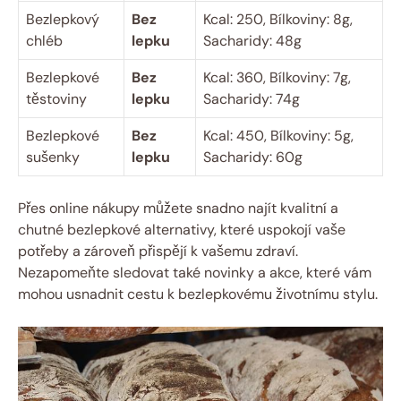
Bezlepkový
Bez‍
Kcal: 250, Bílkoviny: ​8g,
chléb
lepku
Sacharidy:‍ 48g
Bezlepkové
Bez
Kcal: 360, Bílkoviny: 7g,
těstoviny
lepku
Sacharidy: 74g
Bezlepkové
Bez​
Kcal: 450, Bílkoviny: 5g,
sušenky
lepku
Sacharidy: 60g
Přes online nákupy⁢ můžete snadno najít ⁢kvalitní a⁢
chutné bezlepkové alternativy, které ‌uspokojí vaše
‍potřeby a‌ zároveň ‌přispějí ⁣k vašemu zdraví.
Nezapomeňte sledovat také novinky a akce, které ⁤vám
mohou usnadnit cestu k bezlepkovému ​životnímu ⁤stylu.