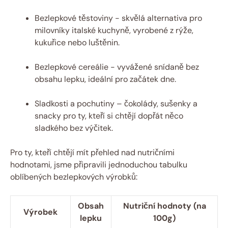
Bezlepkové ⁤těstoviny ⁣- ⁣skvělá ⁤alternativa pro
milovníky ‍italské kuchyně, vyrobené z rýže,
kukuřice ⁤nebo ‌luštěnin.
Bezlepkové cereálie ​- vyvážené snídaně bez
obsahu​ lepku, ideální pro začátek​ dne.
Sladkosti⁤ a pochutiny – čokolády, sušenky a
snacky pro ‌ty,‍ kteří si ‍chtějí dopřát něco
sladkého bez výčitek.
Pro ty, kteří chtějí mít přehled nad nutričními
hodnotami, jsme připravili jednoduchou ‍tabulku
oblíbených bezlepkových výrobků:
Obsah
Nutriční hodnoty (na
Výrobek
lepku
100g)