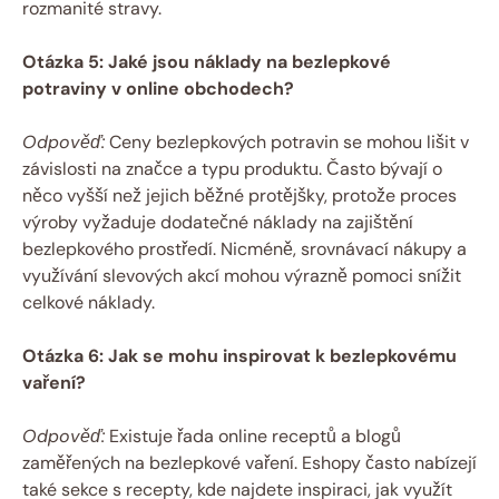
rozmanité stravy.
Otázka ⁤5:⁢ Jaké ⁣jsou náklady‍ na bezlepkové
potraviny v online​ obchodech?
Odpověď:
Ceny ⁣bezlepkových​ potravin se mohou lišit v
závislosti na značce a typu produktu.⁣ Často⁢ bývají o
něco vyšší než jejich‌ běžné protějšky, protože proces
výroby vyžaduje dodatečné náklady na zajištění
bezlepkového prostředí. Nicméně, srovnávací nákupy‌ a
využívání slevových akcí‌ mohou výrazně pomoci snížit
celkové náklady.
Otázka‌ 6: Jak se ‌mohu⁣ inspirovat k bezlepkovému
vaření?
Odpověď:
Existuje řada online receptů a blogů
zaměřených na bezlepkové vaření. Eshopy často nabízejí
také sekce s ​recepty, kde‌ najdete⁢ inspiraci, jak ‌využít