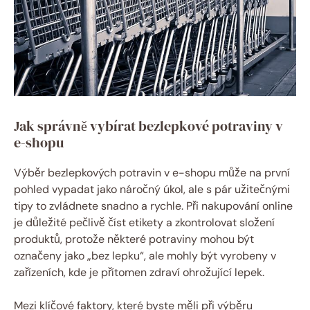
Jak správně vybírat bezlepkové ​potraviny v
e-shopu
Výběr bezlepkových potravin v e-shopu může na první
pohled vypadat jako náročný úkol, ale s pár užitečnými
tipy to zvládnete snadno a rychle. ​Při‍ nakupování online
je​ důležité pečlivě číst ​etikety a ⁣zkontrolovat složení
produktů, protože některé potraviny mohou být
označeny jako⁤ „bez lepku“, ale mohly​ být vyrobeny ​v
zařízeních, kde je přítomen ‌zdraví ohrožující lepek.
Mezi klíčové faktory, které byste měli při ‌výběru