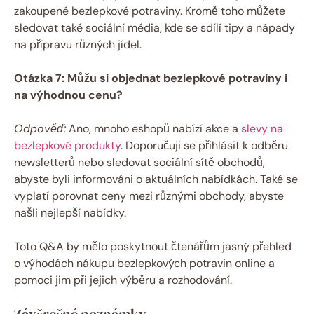
zakoupené bezlepkové ‌potraviny. Kromě toho ​můžete
sledovat také sociální média,​ kde se sdílí tipy a nápady
na přípravu⁢ různých jídel.
Otázka 7: Můžu si objednat ‌bezlepkové potraviny i
na výhodnou ⁤cenu?
Odpověď:
Ano, mnoho eshopů nabízí akce a
slevy na
bezlepkové produkty
. Doporučuji se přihlásit k odběru
newsletterů nebo⁤ sledovat sociální⁢ sítě obchodů, ​
abyste⁣ byli ⁢informováni o aktuálních ​nabídkách. Také ‌se
​vyplatí porovnat ceny​ mezi různými‍ obchody, abyste
našli nejlepší ⁢nabídky.
Toto Q&A by mělo poskytnout čtenářům jasný přehled
o výhodách nákupu bezlepkových potravin online a​
pomoci jim při jejich výběru⁤ a rozhodování.
Závěrečné poznámky