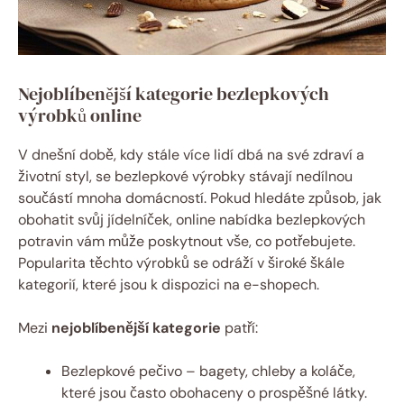
Nejoblíbenější kategorie bezlepkových
výrobků online
V dnešní době,⁣ kdy stále více lidí dbá ⁣na‌ své zdraví a
životní styl, ‌se bezlepkové ‌výrobky ‌stávají nedílnou
⁢součástí mnoha ​domácností. Pokud hledáte způsob, jak
obohatit svůj jídelníček, online nabídka ⁤bezlepkových
potravin vám může⁣ poskytnout vše, co potřebujete.
Popularita těchto výrobků se odráží v široké škále
kategorií, ⁢které jsou k ⁢dispozici na e-shopech.
Mezi
nejoblíbenější kategorie
​patří:
Bezlepkové pečivo – bagety,⁢ chleby a koláče,
které jsou často obohaceny o prospěšné látky.