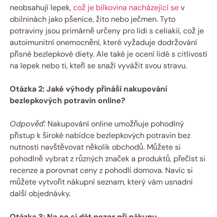
neobsahují ⁣lepek,
což je bílkovina nacházející se
v
obilninách jako pšenice, žito nebo ječmen. Tyto
potraviny⁣ jsou primárně určeny pro lidi s celiakií, což je
autoimunitní onemocnění, které vyžaduje ⁢dodržování
přísné bezlepkové diety. Ale také je ocení lidé s citlivostí
na lepek nebo ​ti, kteří ​se snaží vyvážit ⁣svou‌ stravu.
Otázka 2: Jaké výhody přináší nakupování
bezlepkových potravin online?
Odpověď:
Nakupování online umožňuje pohodlný
přístup k široké nabídce​ bezlepkových potravin‌ bez
nutnosti navštěvovat ⁣několik obchodů. Můžete si
pohodlně vybrat z různých ‌značek a produktů, přečíst si⁤
recenze a porovnat ceny z pohodlí domova. Navíc si
můžete vytvořit nákupní seznam, který ​vám usnadní
další objednávky.
Otázka 3:⁣ Na co si dát pozor⁤ při nákupu