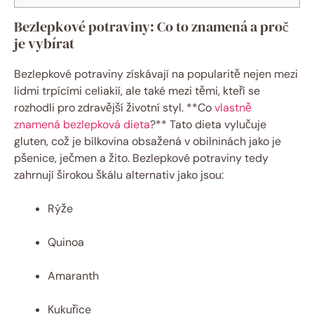
Bezlepkové potraviny: Co to ​znamená a proč
je ⁣vybírat
Bezlepkové potraviny získávají na popularitě nejen mezi
lidmi trpícími celiakií, ale také mezi⁢ těmi, kteří se
rozhodli pro zdravější‌ životní ⁢styl. **Co
vlastně
znamená bezlepková dieta
?** Tato dieta vylučuje ​
gluten, což je ‌bílkovina⁣ obsažená v ‌obilninách jako je⁢
pšenice, ječmen a žito. Bezlepkové ⁤potraviny​ tedy
zahrnují širokou škálu ​alternativ jako jsou:
Rýže
Quinoa
Amaranth
Kukuřice