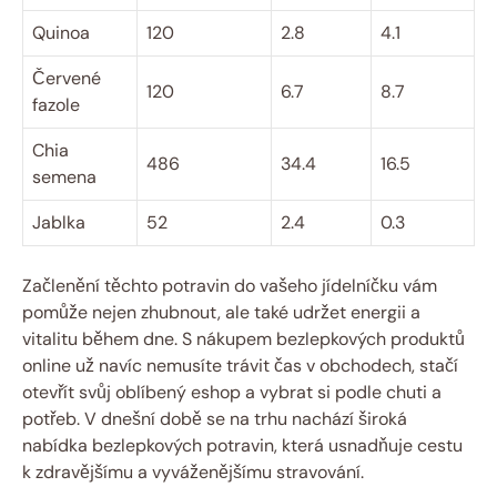
Quinoa
120
2.8
4.1
Červené
120
6.7
8.7
⁢fazole
Chia
486
34.4
16.5
semena
Jablka
52
2.4
0.3
Začlenění těchto potravin do vašeho jídelníčku vám
pomůže⁢ nejen zhubnout,​ ale také ‌udržet energii‍ a
vitalitu během dne. S nákupem bezlepkových produktů⁢
online už navíc⁤ nemusíte trávit čas v‍ obchodech, stačí
otevřít⁤ svůj ⁢oblíbený eshop a vybrat si podle chuti a
potřeb. V⁢ dnešní době se na trhu ⁤nachází široká‌
nabídka bezlepkových potravin, která usnadňuje cestu
k zdravějšímu a vyváženějšímu stravování.