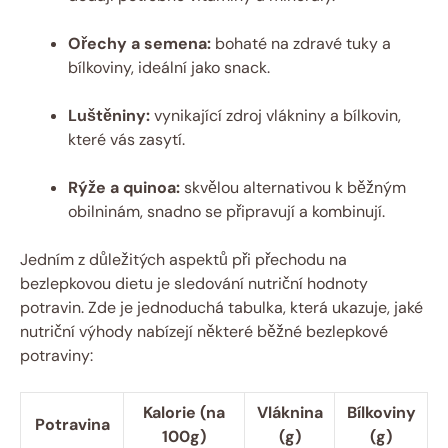
Ořechy a semena:
bohaté na⁢ zdravé tuky a‍
bílkoviny,​ ideální jako snack.
Luštěniny:
vynikající zdroj ⁣vlákniny a ​bílkovin,
‍které vás zasytí.
Rýže a quinoa:
skvělou alternativou k běžným
obilninám, ⁣snadno se ⁤připravují a kombinují.
Jedním z důležitých aspektů⁢ při přechodu⁤ na
bezlepkovou dietu je sledování nutriční hodnoty
potravin.‍ Zde je jednoduchá tabulka, která ukazuje, jaké
nutriční výhody nabízejí některé běžné bezlepkové
potraviny:
Kalorie (na⁣
Vláknina
Bílkoviny
Potravina
100g)
(g)
(g)