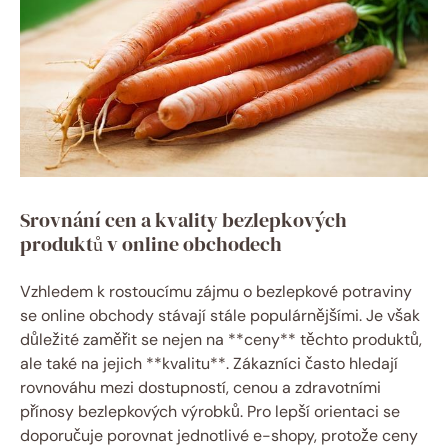
Srovnání ‍cen‌ a kvality ⁢bezlepkových
produktů v ⁤online​ obchodech
Vzhledem k rostoucímu⁣ zájmu o bezlepkové potraviny
se online obchody stávají stále populárnějšími. ‌Je však‍
důležité zaměřit⁤ se nejen na **ceny** těchto produktů,
ale také na jejich **kvalitu**.⁣ Zákazníci⁤ často hledají
rovnováhu⁣ mezi dostupností, cenou a zdravotními
přínosy bezlepkových výrobků. Pro ‌lepší orientaci se
doporučuje porovnat jednotlivé e-shopy,⁢ protože ceny