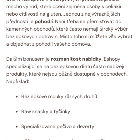
mnoho výhod, které ocení zejména osoby s celiakií
nebo citlivostí⁢ na gluten. Jednou⁤ z ​nejvýraznějších
předností je
pohodlí
.⁤ Není třeba se přemisťovat do
kamenných obchodů, které často nemají široký výběr
bezlepkových potravin. Místo ‌toho si ⁢můžete ‍vše vybrat
a objednat z pohodlí vašeho domova.
Dalším bonusem je
rozmanitost nabídky
. Eshopy
specializující ‍se na bezlepkovou dietu⁢ často nabízejí⁣
produkty, které nejsou běžně ⁢dostupné⁢ v obchodech.‌
Například:
Bezlepkové mouky různých druhů
Raw snacky a tyčinky
Specializované pečivo a⁤ dezerty