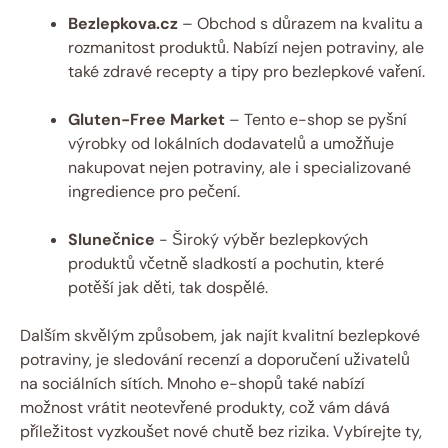
Bezlepkova.cz
– Obchod⁢ s⁤ důrazem na kvalitu a
rozmanitost​ produktů. Nabízí ‌nejen potraviny, ale
také zdravé recepty a‌ tipy pro bezlepkové vaření.
Gluten-Free Market
– Tento e-shop se ⁣pyšní
výrobky od lokálních⁢ dodavatelů a umožňuje
nakupovat nejen potraviny, ⁣ale⁤ i specializované
ingredience pro pečení.
Slunečnice
-​ Široký ‌výběr bezlepkových
produktů včetně sladkostí a pochutin, které
potěší⁣ jak děti, tak dospělé.
Dalším skvělým způsobem, jak⁢ najít kvalitní bezlepkové
potraviny, je sledování recenzí⁢ a‌ doporučení uživatelů
na sociálních ⁢sítích. Mnoho e-shopů také‍ nabízí
možnost vrátit⁢ neotevřené produkty, což vám dává
příležitost vyzkoušet nové chutě bez‌ rizika. ​Vybírejte⁤ ty,