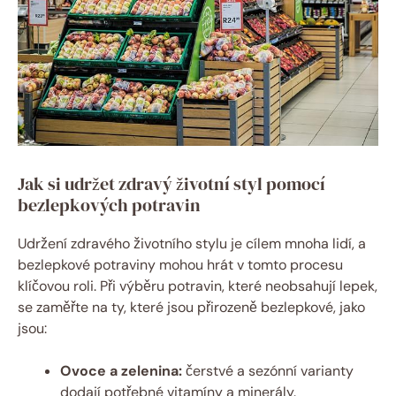
Jak‍ si udržet⁢ zdravý životní styl pomocí
bezlepkových potravin
Udržení zdravého životního stylu je cílem mnoha lidí, a
bezlepkové potraviny mohou hrát v tomto‍ procesu
klíčovou‍ roli. Při ⁣výběru potravin, které neobsahují lepek,
se⁢ zaměřte‌ na ty, které jsou​ přirozeně bezlepkové, jako
jsou:
Ovoce a zelenina:
čerstvé⁢ a sezónní varianty​
dodají potřebné vitamíny a minerály.