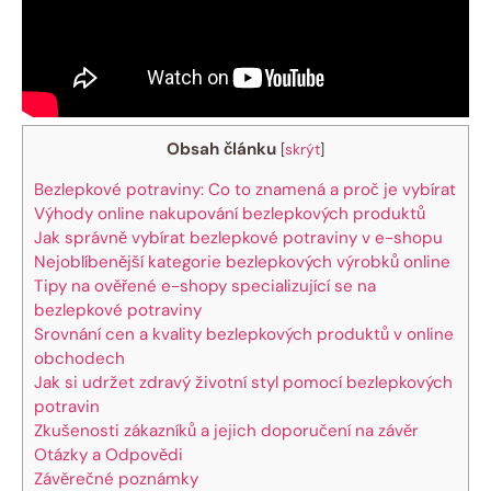
Obsah článku
[
skrýt
]
Bezlepkové potraviny: Co to ​znamená a proč je ⁣vybírat
Výhody online nakupování bezlepkových‌ produktů
Jak správně vybírat bezlepkové ​potraviny v e-shopu
Nejoblíbenější kategorie bezlepkových výrobků online
Tipy na ověřené⁤ e-shopy‍ specializující se na
bezlepkové potraviny
Srovnání ‍cen‌ a kvality ⁢bezlepkových produktů v ⁤online​
obchodech
Jak‍ si udržet⁢ zdravý životní styl pomocí bezlepkových
potravin
Zkušenosti zákazníků⁣ a jejich ⁣doporučení na závěr
Otázky a Odpovědi
Závěrečné poznámky