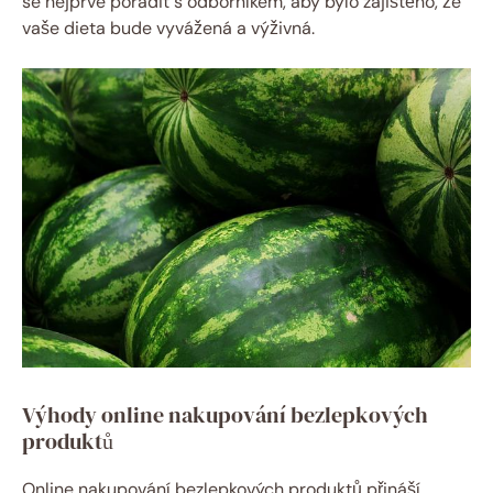
se nejprve poradit s odborníkem, aby bylo ⁢zajištěno,‌ že
‍vaše dieta bude ⁢vyvážená a výživná.
Výhody online nakupování bezlepkových‌
produktů
Online⁤ nakupování bezlepkových produktů⁤ přináší⁢