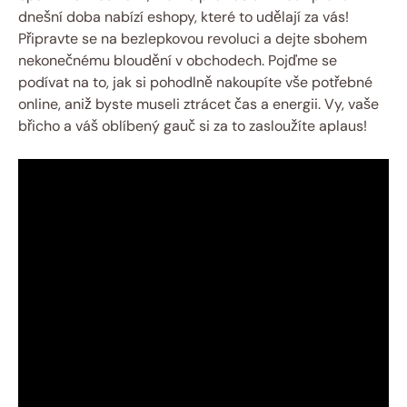
dnešní​ doba nabízí eshopy, které to udělají za vás!⁢
Připravte se na bezlepkovou revoluci a dejte sbohem
nekonečnému bloudění v obchodech. Pojďme se
podívat ​na​ to, jak si pohodlně⁤ nakoupíte vše potřebné
online, ‍aniž‍ byste museli ztrácet ​čas ‌a energii. Vy, ‍vaše
břicho a váš⁤ oblíbený gauč si za to zasloužíte aplaus!