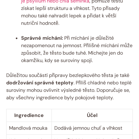
je psyllium nebo chia semínka
, pomůže těstu
získat lepší strukturu a vlhkost. Tyto přísady
mohou také nahradit lepek a přidat k větší
nutriční hodnotě.
Správné míchání:
Při míchání je důležité
nezapomenout na jemnost. Přílišné míchání může
způsobit, že těsto bude tuhé. Míchejte jen do
okamžiku, kdy se suroviny spojí.
Důležitou součástí přípravy bezlepkového těsta je také
dodržování správné teploty
. Příliš chladné nebo teplé
suroviny mohou ovlivnit výsledné těsto. Doporučuje se,
aby všechny ingredience byly pokojové teploty.
Ingredience
Účel
Mandlová mouka
Dodává jemnou chuť a vlhkost