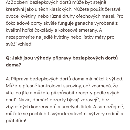
A: Zdobení bezlepkových dortů může být stejně
kreativní jako u těch klasických. Můžete použít čerstvé
ovoce, květiny, nebo různé druhy ořechových másel. Pro
čokoládové dorty skvěle funguje ganache vyrobená z
kvalitní hořké čokolády a kokosové smetany. A
nezapomeňte na jedlé květiny nebo lístky máty pro
svěží vzhled!
Q: Jaké jsou výhody přípravy bezlepkových dortů
doma?
A: Příprava bezlepkových dortů doma má několik výhod.
Můžete přesně kontrolovat suroviny, což znamená, že
víte, co jíte a můžete přizpůsobit recepty podle svých
chutí. Navíc, domácí dezerty bývají zdravější, bez
zbytečných konzervantů a umělých látek. A samozřejmě,
můžete se pochlubit svými kreativními výtvory rodině a
přátelům!