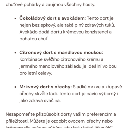
chuťové pohárky a zaujmou všechny hosty.
Čokoládový dort s avokádem:
Tento dort je
nejen bezlepkový, ale také plný zdravých tuků.
Avokádo dodá dortu krémovou konzistenci a
bohatou chuť.
Citronový dort s mandlovou moukou:
Kombinace svěžího citronového krému a
jemného mandlového základu je ideální volbou
pro letní oslavy.
Mrkvový dort s ořechy:
Sladké mrkve a křupavé
ořechy skvěle ladí. Tento dort je navíc výborný i
jako zdravá svačina.
Nezapomeňte přizpůsobit dorty vašim preferencím a
příležitosti. Můžete je ozdobit ovocem, ořechy nebo
krémem dle vašeho výběru, aby byly ještě lákavější.