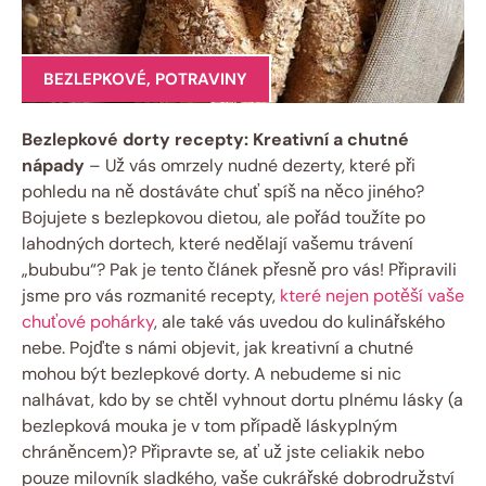
BEZLEPKOVÉ
,
POTRAVINY
Bezlepkové dorty recepty: Kreativní a chutné
nápady
– Už vás omrzely nudné dezerty, které při
pohledu na ně dostáváte chuť spíš na něco jiného?
Bojujete s bezlepkovou dietou, ale pořád toužíte po
lahodných dortech, které nedělají vašemu trávení
„bububu“? Pak je tento článek přesně pro vás! Připravili
jsme pro vás rozmanité recepty,
které nejen potěší vaše
chuťové pohárky
, ale také vás uvedou do kulinářského
nebe. Pojďte s námi objevit, jak kreativní a chutné
mohou být bezlepkové dorty. A nebudeme si nic
nalhávat, kdo by se chtěl vyhnout dortu plnému lásky (a
bezlepková mouka je v tom případě láskyplným
chráněncem)? Připravte se, ať už jste celiakik nebo
pouze milovník sladkého, vaše cukrářské dobrodružství