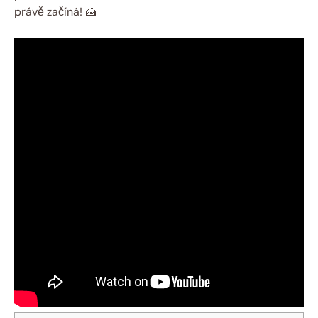
právě začíná! 🍰