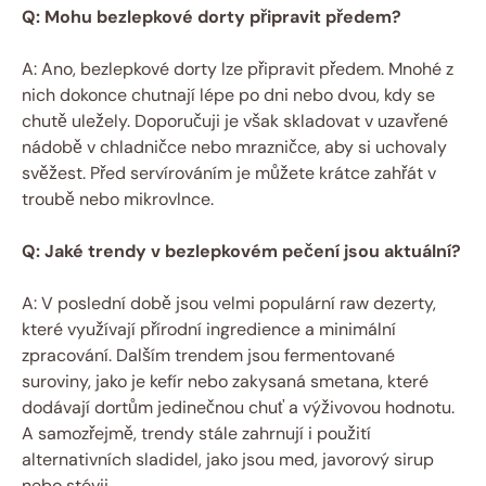
Q: Mohu bezlepkové dorty připravit předem?
A: Ano, bezlepkové dorty lze připravit předem. Mnohé z
nich dokonce chutnají lépe po dni nebo dvou, kdy se
chutě uležely. Doporučuji je však skladovat v uzavřené
nádobě v chladničce nebo mrazničce, aby si uchovaly
svěžest. Před servírováním je můžete krátce zahřát v
troubě nebo mikrovlnce.
Q: Jaké trendy v bezlepkovém pečení jsou aktuální?
A: V poslední době jsou velmi populární raw dezerty,
které využívají přírodní ingredience a minimální
zpracování. Dalším trendem jsou fermentované
suroviny, jako je kefír nebo zakysaná smetana, které
dodávají dortům jedinečnou chuť a výživovou hodnotu.
A samozřejmě, trendy stále zahrnují i použití
alternativních sladidel, jako jsou med, javorový sirup
nebo stévii.