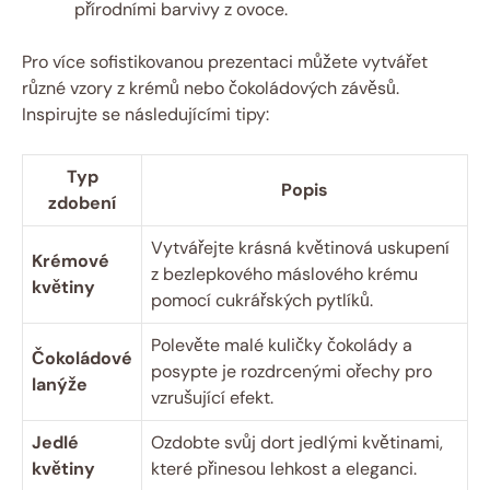
přírodními barvivy z ovoce.
Pro více sofistikovanou prezentaci můžete vytvářet
různé vzory z krémů nebo čokoládových závěsů.
Inspirujte se následujícími tipy:
Typ
Popis
zdobení
Vytvářejte krásná květinová uskupení
Krémové
z bezlepkového máslového krému
květiny
pomocí cukrářských pytlíků.
Polevěte malé kuličky čokolády a
Čokoládové
posypte je rozdrcenými ořechy pro
lanýže
vzrušující efekt.
Jedlé
Ozdobte svůj dort jedlými květinami,
květiny
které přinesou lehkost a eleganci.