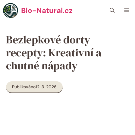
Přeskočit
Bio-Natural.cz
Me
na
obsah
Bezlepkové dorty
recepty: Kreativní a
chutné nápady
Publikováno
12. 3. 2026