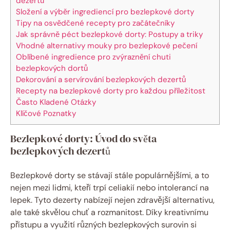
dezertů
Složení a výběr ​ingrediencí pro ⁢bezlepkové dorty
Tipy na osvědčené recepty pro začátečníky
Jak ‌správně ‌péct bezlepkové ‍dorty:⁢ Postupy a triky
Vhodné‍ alternativy mouky ‌pro⁤ bezlepkové​ pečení
Oblíbené⁢ ingredience⁣ pro zvýraznění​ chuti‍
bezlepkových ‌dortů
Dekorování ‍a servírování ⁢bezlepkových dezertů
Recepty na bezlepkové dorty ‍pro každou příležitost
Často Kladené Otázky
Klíčové Poznatky
Bezlepkové dorty: Úvod do světa
bezlepkových dezertů
Bezlepkové‍ dorty se stávají stále populárnějšími, a to
⁢nejen mezi ‌lidmi,⁢ kteří trpí celiakií nebo⁣ intolerancí na
lepek. Tyto dezerty nabízejí nejen ‍zdravější alternativu,
ale také skvělou chuť a rozmanitost. Díky kreativnímu
přístupu ⁣a využití různých bezlepkových surovin si