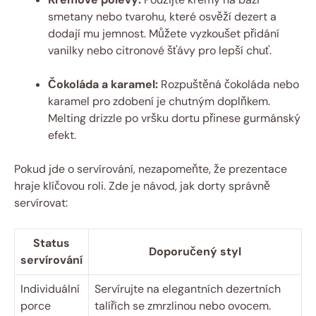
smetany nebo ​tvarohu,‍ které⁢ osvěží⁣ dezert a⁣
dodají ‍mu jemnost. ⁤Můžete‌ vyzkoušet⁣ přidání
vanilky​ nebo‌ citronové ‌šťávy pro lepší chuť.
Čokoláda a⁢ karamel:
Rozpuštěná čokoláda nebo
karamel pro zdobení je ⁤chutným doplňkem.⁤
Melting drizzle po vršku ‍dortu přinese⁢ gurmánský
efekt.
Pokud jde o servírování, nezapomeňte, že prezentace
hraje klíčovou roli. ‍Zde je návod, jak ​dorty správně
servírovat:
Status
Doporučený styl
servírování
Individuální
Servírujte na elegantních dezertních
porce
⁣talířích se zmrzlinou nebo ovocem.