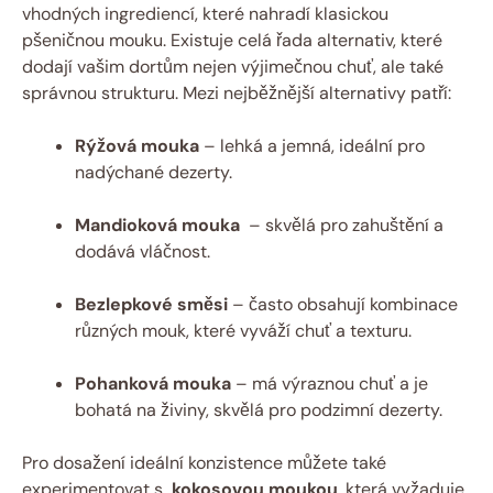
vhodných ⁢ingrediencí, které nahradí klasickou
pšeničnou ⁢mouku.⁤ Existuje celá řada ⁢alternativ, které⁣
dodají ⁢vašim ‍dortům nejen ‍výjimečnou ⁤chuť, ale také
správnou strukturu. Mezi nejběžnější alternativy patří:
Rýžová mouka
– lehká a jemná, ideální pro
nadýchané dezerty.
Mandioková ⁣mouka
‍ – skvělá‌ pro zahuštění a⁢
dodává ​vláčnost.
Bezlepkové směsi
– často obsahují kombinace
různých⁤ mouk, které vyváží chuť a⁣ texturu.
Pohanková mouka
– má výraznou chuť a ⁢je
⁢bohatá na živiny, skvělá pro podzimní dezerty.
Pro dosažení ideální konzistence můžete také
experimentovat‌ s ‌
kokosovou moukou
, která vyžaduje