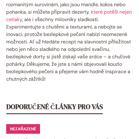
⁤rozmanitým surovinám, jako jsou mandle, kokos ‍nebo
pohanka, si můžete připravit dezerty,
které potěší nejen
celiaky
, ale i všechny milovníky sladkostí.
Experimentujte s chutěmi a texturami, a nebojte se⁢
inovací,​ protože bezlepkové pečení nabízí neomezené
⁢možnosti. ⁤Ať už ‌hledáte⁢ recept na slavnostní ⁢příležitost⁤
nebo ​jen něco sladkého ⁢na ⁣odpolední svačinu,
‌bezlepkové dorty si jistě získají vaše srdce ‌– a chuťové
pohárky. Děkujeme,⁢ že jste s námi objevovali kouzlo
bezlepkového ⁤pečení ​a ⁣přejeme⁢ vám‍ hodně inspirace⁣ a
chutných ⁢zážitků!
DOPORUČENÉ ČLÁNKY PRO VÁS
NEZAŘAZENÉ