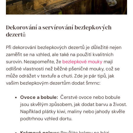
Dekorování ‍a servírování ⁢bezlepkových
dezertů
Při dekorování⁣ bezlepkových⁤ dezertů ‌je důležité nejen
zaměřit se ⁣na ‌vzhled, ale také na ⁤použití ‍kvalitních​
surovin.⁤ Nezapomeňte, ​že
bezlepkové mouky
mají
odlišné‍ vlastnosti než běžné ‌pšeničné ⁣mouky, což‌ se
může odrážet⁤ v⁤ textuře a⁢ chuti. Zde ​je pár tipů, jak
vašim ⁣bezlepkovým dezertům dodat šmrnc:
Ovoce a bobule:
​ Čerstvé ovoce nebo bobule⁣
jsou skvělým způsobem, ⁤jak dodat barvu a živost.
Například plátky⁤ kiwi, maliny nebo jahody skvěle⁣
podtrhnou vzhled‍ dortu.
Krémové polevy:
Použijte krémy⁢ na bázi