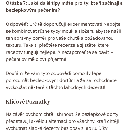
Otázka ​7: Jaké další ​tipy máte ⁢pro⁢ ty, kteří začínají s
⁢bezlepkovým pečením?
Odpověď:
Určitě⁤ doporučuji experimentovat! Nebojte
se kombinovat různé typy mouk‌ a složení, abyste našli‌
ten správný poměr pro vaše chutě‍ a ‌požadovanou ​
texturu. Také si přečtěte recenze a zjistěte, které
recepty fungují ⁣nejlépe. ⁣A nezapomeňte se bavit –
pečení by ⁣mělo ​být příjemné!
Doufám, že vám tyto‌ odpovědi pomohly lépe
porozumět bezlepkovým dortům a že se rozhodnete
vyzkoušet některé z těchto lahodných dezertů!
Klíčové Poznatky
Na‍ závěr bychom‌ chtěli shrnout, že bezlepkové ​dorty
⁣představují skvělou⁣ alternaci pro ​všechny, kteří ‍chtějí
⁢vychutnat sladké dezerty bez obav z lepku. Díky