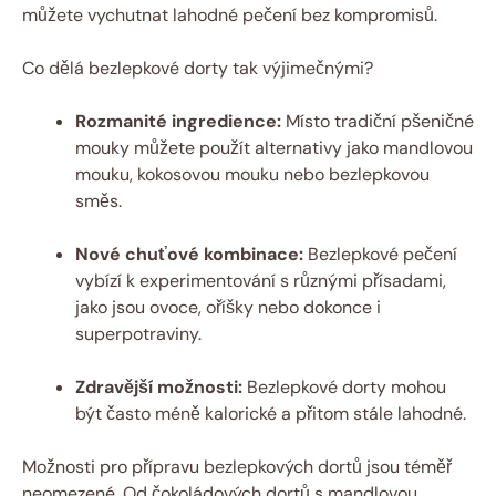
můžete vychutnat lahodné pečení bez kompromisů.
Co dělá ‌bezlepkové dorty tak výjimečnými?
Rozmanité ingredience:
Místo​ tradiční⁢ pšeničné
mouky ⁣můžete použít‌ alternativy jako‌ mandlovou
mouku, kokosovou mouku nebo bezlepkovou ​
směs.
Nové chuťové kombinace:
Bezlepkové‌ pečení
vybízí ⁣k experimentování s různými​ přísadami,
jako⁢ jsou ovoce, oříšky nebo dokonce i
superpotraviny.
Zdravější​ možnosti:
Bezlepkové dorty mohou
být často ⁤méně ​kalorické ⁢a přitom stále lahodné.
Možnosti​ pro ‌přípravu‌ bezlepkových ‌dortů ‌jsou téměř
neomezené.⁤ Od⁤ čokoládových dortů s ​mandlovou