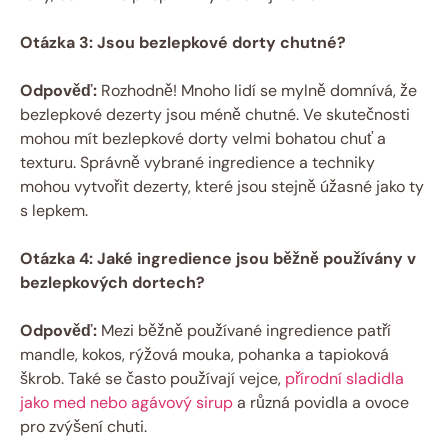
Otázka 3: ​Jsou bezlepkové dorty chutné?
Odpověď:
⁣Rozhodně! Mnoho lidí se mylně domnívá, že
bezlepkové dezerty ⁢jsou méně chutné. Ve‌ skutečnosti​
mohou mít bezlepkové dorty velmi bohatou chuť‌ a
texturu. Správně‍ vybrané ingredience a ⁤techniky⁢
mohou vytvořit dezerty, které jsou ⁣stejně úžasné jako ty
s lepkem.
Otázka 4: Jaké ingredience jsou běžně používány v
bezlepkových dortech?
Odpověď:
⁤Mezi ‍běžně používané ingredience patří
mandle, kokos, rýžová‌ mouka, ‍pohanka a tapioková
škrob. Také se​ často ‍používají vejce, ⁢
přírodní sladidla
jako med nebo agávový sirup
a různá povidla a ovoce ​
pro zvýšení chuti.