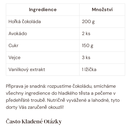
Ingredience
Množství
Hořká⁤ čokoláda
200 g
Avokádo
2 ks
Cukr
150 ​g
Vejce
3 ks
Vanilkový extrakt
1 ⁤lžička
Příprava‌ je ‍snadná: ⁣rozpustíme ​čokoládu, smícháme‌
všechny ingredience do ⁢hladkého těsta⁤ a ​pečeme v
⁣předehřáté troubě. Nutričně vyvážené a lahodné, tyto
dorty Vás‌ zaručeně ⁣okouzlí!
Často Kladené Otázky