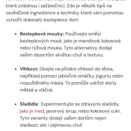
které zvládnou i‌ začátečníci. Zde je několik tipů ‌na
osvědčené ingredience​ a techniky, které vám pomohou
vytvořit dokonalý ⁣bezlepkový ⁢dort:
Bezlepkové mouky:
Používejte⁣ směsi
‍bezlepkových mouk, ⁤jako je mandlová, ‍kokosová
nebo rýžová‍ mouka. Tyto alternativy dodají
vašim dezertům skvělou ​chuť a texturu.
Vlhkost:
Dbejte na přidání‍ vlhkosti ‍do těsta,⁢
například pomocí jablečné omáčky,⁣ jogurtu nebo
rozpuštěného másla. To pomůže udržet ​dorty
měkké ‌a vláčné.
Sladidla:
‍ Experimentujte se zdravými sladidly,
jako je med
, javorový sirup, nebo kokosový ​cukr.
Tyto varianty dodají‍ vašim dortům‍ nejen‍
sladkost, ale ​i ⁣zajímavou‍ chuť.