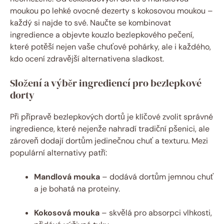
moukou po⁢ lehké ovocné dezerty‍ s kokosovou​ moukou –‍
každý si najde ⁣to​ své. Naučte se kombinovat
ingredience a objevte ​kouzlo bezlepkového pečení,
které⁣ potěší nejen ⁢vaše chuťové pohárky,‍ ale i každého,‌
kdo ocení zdravější alternativena sladkost.
Složení a výběr ​ingrediencí pro ⁢bezlepkové
dorty
Při přípravě bezlepkových dortů ⁤je klíčové zvolit správné
ingredience, které nejenže‍ nahradí ‌tradiční pšenici, ​ale
zároveň dodají dortům jedinečnou chuť ​a texturu. Mezi
populární alternativy patří:
Mandlová mouka
– ⁤dodává​ dortům jemnou chuť
⁢a ⁤je bohatá na ​proteiny.
Kokosová ⁢mouka
– skvělá pro absorpci vlhkosti,‍