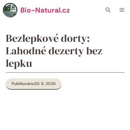
Přeskočit
Bio-Natural.cz
Me
na
obsah
Bezlepkové dorty:
Lahodné dezerty bez
lepku
Publikováno
20. 6. 2026