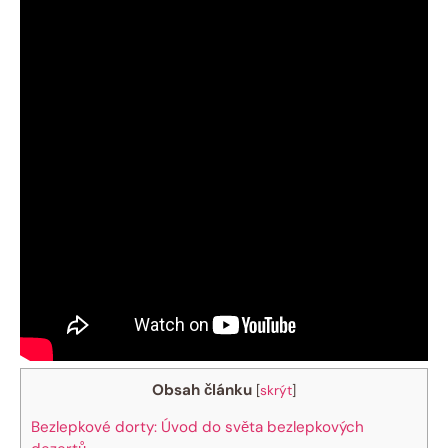
Obsah článku
[
skrýt
]
Bezlepkové dorty: Úvod do světa bezlepkových