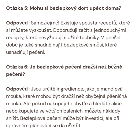
Otázka ⁢5: Mohu si‌ bezlepkový dort upéct doma?
Odpověď:
Samozřejmě! Existuje spousta‌ receptů, ‍které
si⁢ můžete vyzkoušet. Doporučuji začít s jednoduchými
recepty, které‍ nevyžadují složité techniky. ⁤V​ dnešní
době je také⁢ snadné najít bezlepkové směsi, které
usnadňují‍ pečení.
Otázka⁢ 6: ‌Je‌ bezlepkové pečení dražší než⁢ běžné
pečení?
Odpověď:
Jsou určité ingredience, jako je ‌mandlová
mouka, které mohou​ být dražší než obyčejná pšeničná
mouka. Ale pokud nakupujete ⁢chytře ​a hledáte ⁤akce
nebo kupujete ve ⁣větších‌ baleních, můžete ‍náklady
‌snížit.​ Bezlepkové pečení může být ​investicí, ale‌ při
správném plánování⁢ se dá ušetřit.