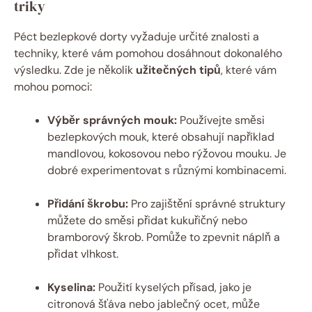
triky
Péct bezlepkové dorty vyžaduje určité znalosti a⁤
techniky, které vám pomohou dosáhnout ​dokonalého
výsledku. Zde je několik
užitečných tipů
, které vám
mohou‍ pomoci:
Výběr‍ správných mouk:
Používejte směsi
bezlepkových‍ mouk, které obsahují například ​
mandlovou,‌ kokosovou nebo rýžovou⁤ mouku. ⁢Je
dobré⁣ experimentovat s různými⁢ kombinacemi.
Přidání škrobu:
Pro zajištění⁤ správné struktury‌
můžete do směsi přidat kukuřičný ‌nebo​
bramborový škrob. ‌Pomůže to zpevnit náplň a
přidat‍ vlhkost.
Kyselina:
Použití ‌kyselých přísad,⁣ jako je
citronová šťáva ​nebo jablečný‍ ocet, může