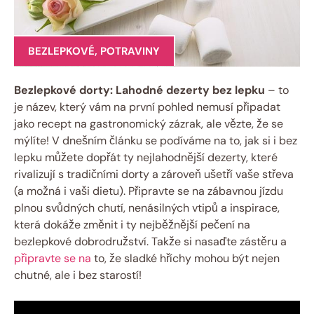
BEZLEPKOVÉ
,
POTRAVINY
Bezlepkové dorty: Lahodné​ dezerty⁤ bez lepku
–‌ to
⁢je ⁣název, který vám⁤ na první pohled nemusí⁢ připadat
⁣jako recept na gastronomický zázrak, ale vězte, že‌ se‌
mýlíte! V dnešním‍ článku se⁣ podíváme‌ na ⁣to, jak si i bez
lepku můžete dopřát ty nejlahodnější ⁢dezerty, které
rivalizují s tradičními dorty a zároveň ušetří vaše ⁤střeva
(a⁢ možná i vaši dietu). Připravte⁢ se na zábavnou jízdu
‌plnou svůdných chutí, ⁢nenásilných‌ vtipů a⁢ inspirace,⁢
která dokáže změnit i ty nejběžnější‍ pečení na
bezlepkové dobrodružství. Takže si nasaďte zástěru a
připravte se na
to, že sladké hříchy mohou být nejen
chutné, ale i bez starostí!