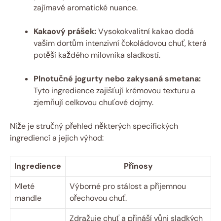
zajímavé aromatické nuance.
Kakaový prášek:
Vysokokvalitní ‌kakao dodá
⁤vašim dortům ⁤intenzivní čokoládovou chuť, která
potěší každého⁤ milovníka sladkostí.
Plnotučné‌ jogurty nebo zakysaná⁢ smetana:
Tyto ‍ingredience zajišťují krémovou ⁢texturu a
⁢zjemňují celkovou ‌chuťové dojmy.
Níže je stručný přehled ‍některých specifických
ingrediencí a jejich​ výhod:
Ingredience
Přínosy
Mleté
Výborné⁣ pro stálost​ a ⁣příjemnou
mandle
ořechovou chuť.
Zdražuje ‌chuť a přináší vůni ‍sladkých