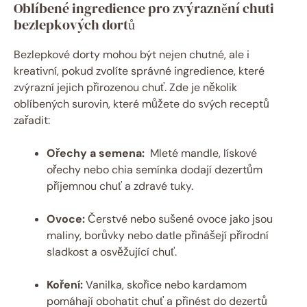
Oblíbené⁢ ingredience⁣ pro zvýraznění​ chuti‍
bezlepkových ‌dortů
Bezlepkové‌ dorty mohou být ⁤nejen chutné, ale i
kreativní, pokud⁢ zvolíte ​správné ingredience, které⁢
zvýrazní jejich ⁣přirozenou chuť. Zde je několik
oblíbených surovin, které​ můžete do svých receptů
zařadit:
Ořechy a semena:
​ Mleté‍ mandle, lískové⁤
ořechy nebo chia⁢ semínka dodají ​dezertům
příjemnou chuť a zdravé tuky.
Ovoce:
⁤Čerstvé⁤ nebo sušené ovoce‍ jako jsou
maliny, borůvky nebo‌ datle přinášejí přírodní
sladkost ‌a osvěžující ‌chuť.
Koření:
Vanilka, skořice nebo kardamom
pomáhají obohatit chuť a ‌přinést do ⁢dezertů