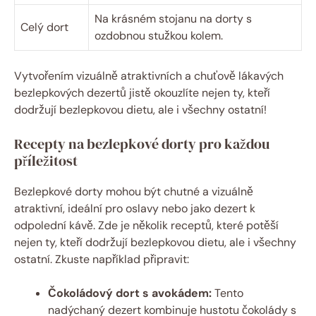
Na krásném​ stojanu na dorty s
Celý dort
ozdobnou stužkou ⁤kolem.
Vytvořením vizuálně atraktivních a chuťově lákavých
bezlepkových dezertů‌ jistě okouzlíte⁢ nejen ​ty, kteří
⁢dodržují ⁤bezlepkovou ⁢dietu, ale i všechny⁢ ostatní!
Recepty na bezlepkové dorty ‍pro každou
příležitost
Bezlepkové dorty ⁢mohou být chutné a⁢ vizuálně
⁢atraktivní, ideální pro oslavy​ nebo jako ⁤dezert k
‍odpolední kávě. ‌Zde je několik receptů, které potěší
⁢nejen⁣ ty, kteří dodržují bezlepkovou⁣ dietu, ale⁤ i všechny
ostatní. ⁤Zkuste například připravit:
Čokoládový dort⁤ s avokádem:
Tento
nadýchaný ‍dezert kombinuje ⁤hustotu čokolády s