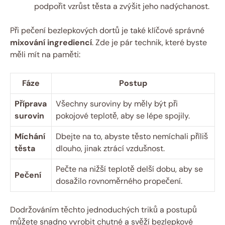
podpořit‌ vzrůst těsta​ a zvýšit jeho nadýchanost.
Při ⁤pečení bezlepkových ‌dortů je také klíčové správné
mixování ingrediencí
. Zde je ‍pár ⁢technik, které byste
měli mít na ⁢paměti:
Fáze
Postup
Příprava
Všechny suroviny by měly být při
surovin
pokojové‍ teplotě,⁣ aby⁢ se lépe spojily.
Míchání
Dbejte na to,‌ abyste ⁤těsto ​nemíchali příliš
těsta
dlouho, jinak ztrácí vzdušnost.
Pečte na nižší teplotě delší dobu, aby se
Pečení
dosažilo​ rovnoměrného propečení.
Dodržováním těchto jednoduchých ‌triků ⁤a⁢ postupů
můžete snadno vyrobit chutné a ‌svěží bezlepkové