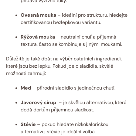
přidává výživné tuky.
Ovesná ⁢mouka
– ideální pro strukturu, ⁤hledejte
⁤certifikovanou bezlepkovou variantu.
Rýžová mouka
– neutralní chuť‍ a příjemná
textura, často se⁢ kombinuje s jinými moukami.
Důležité je také dbát na výběr ostatních ingrediencí,
které jsou‌ bez⁤ lepku. ⁣Pokud jde o sladidla,⁤ skvělé
možnosti zahrnují:
Med
– přírodní sladidlo s jedinečnou chutí.
Javorový ‌sirup
⁤ –‌ je skvělou alternativou, která
dodá dortům‍ příjemnou sladkost.
Stévie
– pokud ​hledáte nízkokalorickou
⁤alternativu, stévie je ideální volba.