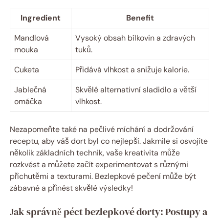
Ingredient
Benefit
Mandlová
Vysoký obsah ‌bílkovin ⁤a zdravých
‌mouka
⁢tuků.
Cuketa
Přidává vlhkost⁣ a snižuje ‌kalorie.
Jablečná
Skvělé alternativní sladidlo a⁤ větší
omáčka
‍vlhkost.
Nezapomeňte také na pečlivé míchání a dodržování
receptu, aby váš dort⁤ byl co​ nejlepší. Jakmile si osvojíte
několik základních technik, ⁣vaše kreativita může
rozkvést‌ a můžete začít experimentovat s různými
příchutěmi a texturami. Bezlepkové pečení může být
zábavné a přinést⁣ skvělé ​výsledky!
Jak ‌správně ‌péct bezlepkové ‍dorty:⁢ Postupy a