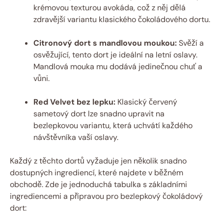
krémovou texturou avokáda, což z něj dělá
zdravější‌ variantu‍ klasického čokoládového dortu.
Citronový dort s mandlovou⁤ moukou:
Svěží​ a ​
osvěžující, tento ⁢dort⁢ je ideální na letní oslavy.
Mandlová mouka mu dodává ⁣jedinečnou chuť a
vůni.
Red ⁣Velvet ⁣bez ​lepku:
Klasický červený⁤
sametový dort ​lze ⁣snadno upravit na
bezlepkovou⁣ variantu, která uchvátí každého
návštěvníka vaší oslavy.
Každý z⁤ těchto dortů‍ vyžaduje jen několik⁣ snadno
⁣dostupných ingrediencí, ⁣které najdete v ⁤běžném
obchodě. Zde je⁣ jednoduchá tabulka s základními
ingrediencemi a přípravou​ pro bezlepkový⁤ čokoládový ​
dort: