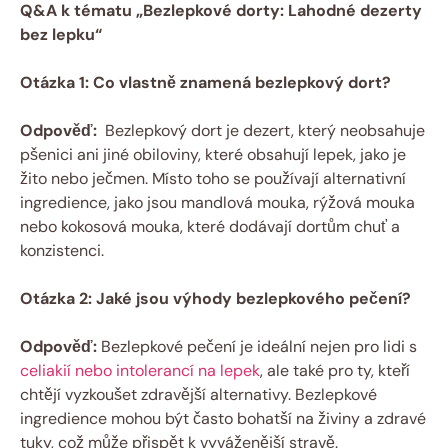
Q&A⁢ k‌ tématu „Bezlepkové dorty: ⁣Lahodné dezerty
bez lepku“
Otázka 1: Co vlastně znamená bezlepkový ‌dort?
Odpověď:
⁢ Bezlepkový dort je dezert, ⁢který neobsahuje
pšenici ani ⁤jiné obiloviny, které obsahují ⁤lepek, jako je
žito nebo ječmen. Místo​ toho se používají ​alternativní
ingredience, jako jsou mandlová mouka, rýžová ​mouka
nebo kokosová mouka, které dodávají⁤ dortům chuť a
konzistenci.
Otázka 2: Jaké jsou⁢ výhody bezlepkového‍ pečení?
Odpověď:
Bezlepkové​ pečení je ‍ideální nejen ⁢pro lidi s
celiakií nebo intolerancí na lepek
,⁢ ale také‌ pro ⁣ty, kteří
chtějí ⁤vyzkoušet ⁤zdravější alternativy. Bezlepkové
ingredience mohou být ⁢často bohatší na živiny a ⁣zdravé
tuky, což ‌může​ přispět k ‌vyváženější stravě.