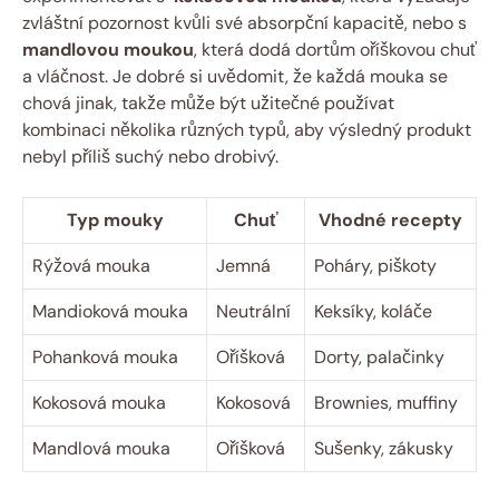
zvláštní⁤ pozornost kvůli své absorpční‍ kapacitě, nebo ⁣s
mandlovou moukou
, která dodá dortům oříškovou chuť
a vláčnost. Je dobré ​si uvědomit, že každá⁤ mouka se
chová jinak, takže‌ může být⁤ užitečné používat
⁤kombinaci několika různých ‌typů, aby​ výsledný produkt
nebyl příliš​ suchý‌ nebo drobivý.
Typ‌ mouky
Chuť
Vhodné recepty
Rýžová mouka
Jemná
Poháry, ⁢piškoty
Mandioková ⁢mouka
Neutrální
Keksíky, koláče
Pohanková‍ mouka
Oříšková
Dorty, palačinky
Kokosová mouka
Kokosová
Brownies, muffiny
Mandlová mouka
Oříšková
Sušenky, zákusky