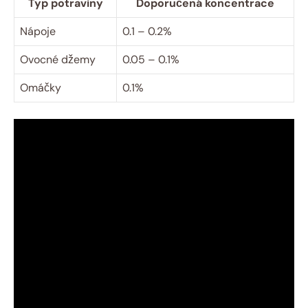
Typ potraviny
Doporučená koncentrace
Nápoje
0.1 – 0.2%
Ovocné džemy
0.05 – 0.1%
Omáčky
0.1%