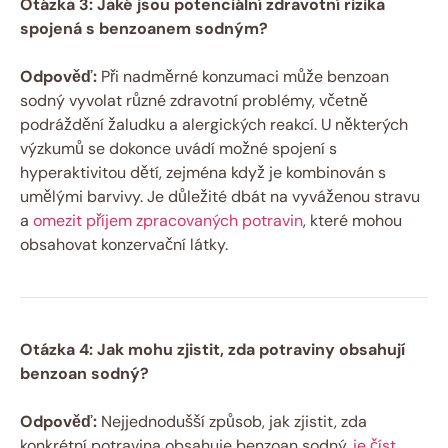
Otázka 3: Jaké jsou potenciální zdravotní rizika
spojená s benzoanem sodným?
Odpověď:
Při nadměrné konzumaci může benzoan
sodný vyvolat různé zdravotní problémy, včetně
podráždění žaludku a alergických reakcí. U některých
výzkumů se dokonce uvádí možné spojení s
hyperaktivitou dětí, zejména když je kombinován s
umělými barvivy. Je důležité dbát na vyváženou stravu
a
omezit příjem zpracovaných potravin
, které mohou
obsahovat konzervační látky.
Otázka 4: Jak mohu zjistit, zda potraviny obsahují
benzoan sodný?
Odpověď:
Nejjednodušší způsob, jak zjistit, zda
konkrétní potravina obsahuje benzoan sodný,
je číst