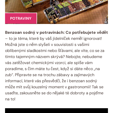
POTRAVINY
Benzoan sodný v potravinách: Co potřebujete vědět
– to je téma, které by váš jídelníček neměl ignorovat!
Možná jste o něm slyšeli v souvislosti s vašimi
oblíbenými sladkostmi nebo šťávami, ale víte, co se za
tímto tajemným názvem skrývá? Nebojte, nebudeme
vás zatěžovat chemickými vzorci, ale spíše vám
poradíme, s čím máte tu čest, když si dáte něco „na
zub“. Připravte se na trochu zábavy a zajímavých
informací, které vás přesvědčí, že i benzoan sodný
může mít svůj kouzelný moment v gastronomii! Tak se
usaďte, zakousněte se do nějaké té dobroty a pojďme
na to!