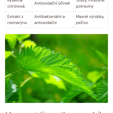
Kyselina
Šťávy, mražené
Antioxidační účinek
citrónová
potraviny
Extrakt z
Antibakteriální a
Masné výrobky,
rozmarýnu
antioxidační
pečivo