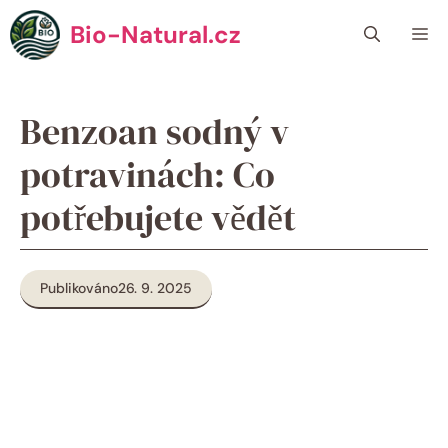
Přeskočit
Bio-Natural.cz
Me
na
obsah
Benzoan sodný v
potravinách: Co
potřebujete vědět
Publikováno
26. 9. 2025