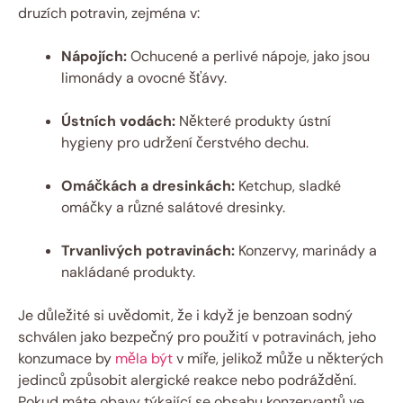
druzích potravin, zejména v:
Nápojích:
Ochucené a perlivé nápoje, jako jsou
limonády a ovocné šťávy.
Ústních vodách:
Některé produkty ústní
hygieny pro udržení čerstvého dechu.
Omáčkách a dresinkách:
Ketchup, sladké
omáčky a různé salátové dresinky.
Trvanlivých potravinách:
Konzervy, marinády a
nakládané produkty.
Je důležité si uvědomit, že i když je benzoan sodný
schválen jako bezpečný pro použití v potravinách, jeho
konzumace by
měla být
v míře, jelikož může u některých
jedinců způsobit alergické reakce nebo podráždění.
Pokud máte obavy týkající se obsahu konzervantů ve