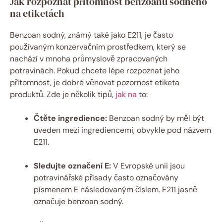
Jak rozpoznat přítomnost benzoanu sodného
na etiketách
Benzoan sodný, známý také jako E211, je často
používaným konzervačním prostředkem, který se
nachází v mnoha průmyslově zpracovaných
potravinách. Pokud chcete lépe rozpoznat jeho
přítomnost, je dobré věnovat pozornost etiketa
produktů. Zde je několik tipů,
jak na
to:
Čtěte ingredience:
Benzoan sodný by měl být
uveden mezi ingrediencemi, obvykle pod názvem
E211.
Sledujte označení E:
V Evropské unii jsou
potravinářské přísady často označovány
písmenem E následovaným číslem. E211 jasně
označuje benzoan sodný.