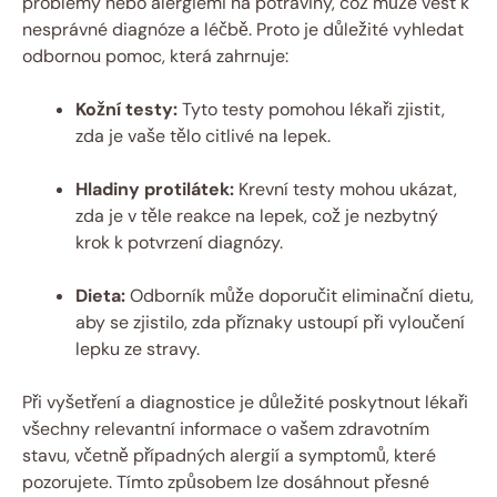
problémy nebo alergiemi na potraviny, což může vést k
nesprávné diagnóze a léčbě. Proto je důležité vyhledat
odbornou pomoc, která zahrnuje:
Kožní testy:
Tyto testy pomohou lékaři zjistit,
zda je vaše tělo citlivé na lepek.
Hladiny protilátek:
Krevní testy mohou ukázat,
zda je v těle reakce na lepek, což je nezbytný
krok k potvrzení diagnózy.
Dieta:
Odborník může doporučit eliminační dietu,
aby se zjistilo, zda příznaky ustoupí při vyloučení
lepku ze stravy.
Při vyšetření a diagnostice je důležité poskytnout lékaři
všechny relevantní informace o vašem zdravotním
stavu, včetně případných alergií a symptomů, které
pozorujete. Tímto způsobem lze dosáhnout přesné