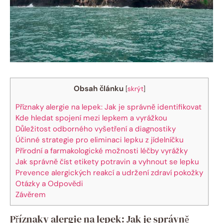
Obsah článku
[
skrýt
]
Příznaky alergie na lepek: Jak je správně identifikovat
Kde hledat spojení mezi lepkem a vyrážkou
Důležitost odborného vyšetření a diagnostiky
Účinné strategie pro eliminaci lepku z jídelníčku
Přírodní a farmakologické možnosti léčby vyrážky
Jak správně číst etikety potravin a vyhnout se lepku
Prevence alergických reakcí a udržení zdraví pokožky
Otázky a Odpovědi
Závěrem
Příznaky alergie na lepek: Jak je správně