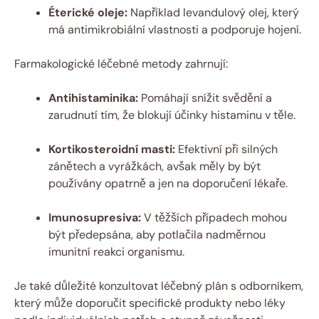
Éterické oleje:
Například levandulový olej, který
má antimikrobiální vlastnosti a podporuje hojení.
Farmakologické léčebné metody zahrnují:
Antihistaminika:
Pomáhají snížit svědění a
zarudnutí tím, že blokují účinky histaminu v těle.
Kortikosteroidní masti:
Efektivní při silných
zánětech a vyrážkách, avšak měly by být
používány opatrně a jen na doporučení lékaře.
Imunosupresiva:
V těžších případech mohou
být předepsána, aby potlačila nadměrnou
imunitní reakci organismu.
Je také důležité konzultovat léčebný plán s odborníkem,
který může doporučit specifické produkty nebo léky