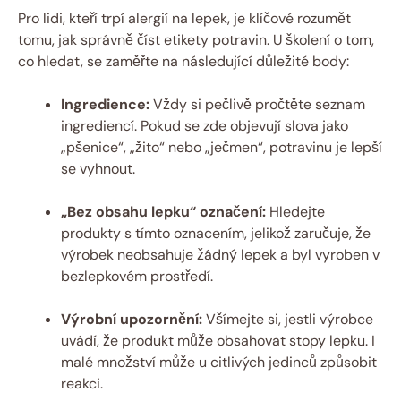
Pro lidi, kteří trpí alergií na lepek, je klíčové rozumět
tomu, jak správně číst etikety potravin. U školení o tom,
co hledat, se zaměřte na následující důležité body:
Ingredience:
Vždy si pečlivě pročtěte seznam
ingrediencí. Pokud se zde objevují slova jako
„pšenice“, „žito“ nebo „ječmen“, potravinu je lepší
se vyhnout.
„Bez obsahu lepku“ označení:
Hledejte
produkty s tímto oznacením, jelikož zaručuje, že
výrobek neobsahuje žádný lepek a byl vyroben v
bezlepkovém prostředí.
Výrobní upozornění:
Všímejte si, jestli výrobce
uvádí, že produkt může obsahovat stopy lepku. I
malé množství může u citlivých jedinců způsobit
reakci.