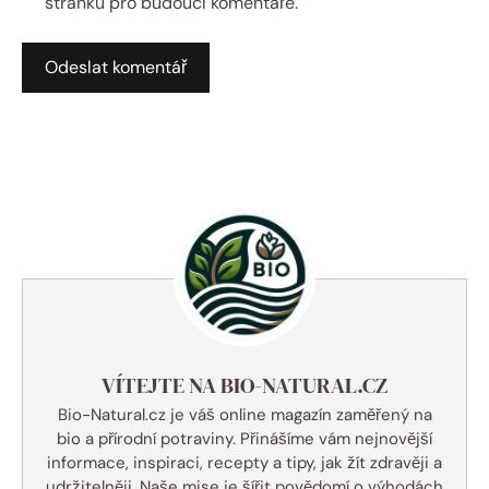
stránku pro budoucí komentáře.
VÍTEJTE NA BIO-NATURAL.CZ
Bio-Natural.cz je váš online magazín zaměřený na
bio a přírodní potraviny. Přinášíme vám nejnovější
informace, inspiraci, recepty a tipy, jak žít zdravěji a
udržitelněji. Naše mise je šířit povědomí o výhodách