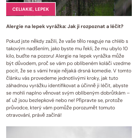
CELIAKIE
,
LEPEK
Alergie na lepek vyrážka: Jak ji rozpoznat a léčit?
Pokud jste někdy zažili, že vaše tělo reaguje na chléb s
takovým nadšením, jako byste mu řekli, že mu ubylo 10
kilo, buďte na pozoru! Alergie na lepek vyrážka může
být důvodem, proč se vám po oblíbeném koláči vzedme
pocit, že se s vámi hraje nějaká drsná komedie. V tomto
článku vás provedeme jednotlivými kroky, jak tuto
záhadnou vyrážku identifikovat a účinně ji léčit, abyste
se mohli naplno věnovat svým oblíbeným dobrůtkám –
ať už jsou bezlepkové nebo ne! Připravte se, protože
průvodce, který vám pomůže porozumět tomuto
otravování, právě začíná!