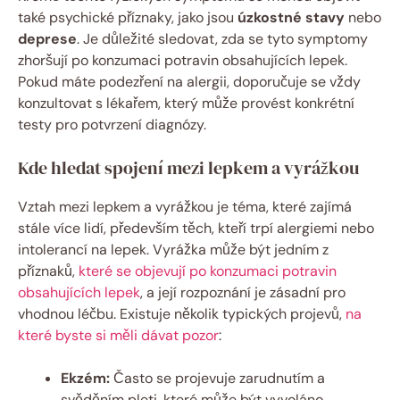
také psychické příznaky, jako jsou
úzkostné stavy
nebo
deprese
. Je důležité sledovat, zda se tyto symptomy
zhoršují po konzumaci potravin obsahujících lepek.
Pokud máte podezření na alergii, doporučuje se vždy
konzultovat s lékařem, který může provést konkrétní
testy pro potvrzení diagnózy.
Kde hledat spojení mezi lepkem a vyrážkou
Vztah mezi lepkem a vyrážkou je téma, které zajímá
stále více lidí, především těch, kteří trpí alergiemi nebo
intolerancí na lepek. Vyrážka může být jedním z
příznaků,
které se objevují po konzumaci potravin
obsahujících lepek
, a její rozpoznání je zásadní pro
vhodnou léčbu. Existuje několik typických projevů,
na
které byste si měli dávat pozor
:
Ekzém:
Často se projevuje zarudnutím a
svěděním pleti, které může být vyvoláno