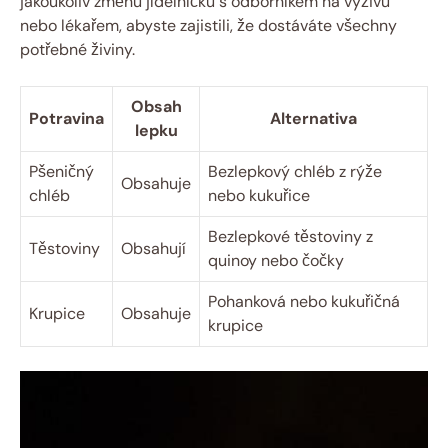
jakoukoliv změnu jídelníčku s odborníkem na výživu
nebo lékařem, abyste zajistili, že dostáváte všechny
potřebné živiny.
Obsah
Potravina
Alternativa
lepku
Pšeničný
Bezlepkový chléb z rýže
Obsahuje
chléb
nebo kukuřice
Bezlepkové těstoviny z
Těstoviny
Obsahují
quinoy nebo čočky
Pohanková nebo kukuřičná
Krupice
Obsahuje
krupice