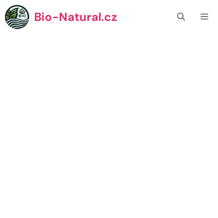
Přeskočit
Bio-Natural.cz
Me
na
obsah