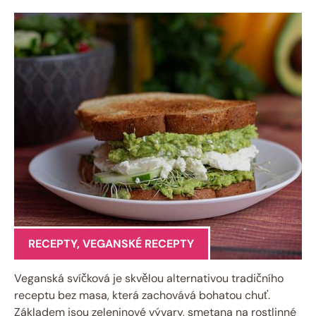
RECEPTY
,
VEGANSKÉ RECEPTY
Veganská svíčková je skvělou alternativou tradičního
receptu bez masa, která zachovává bohatou chuť.
Základem jsou zeleninové vývary, smetana na rostlinné