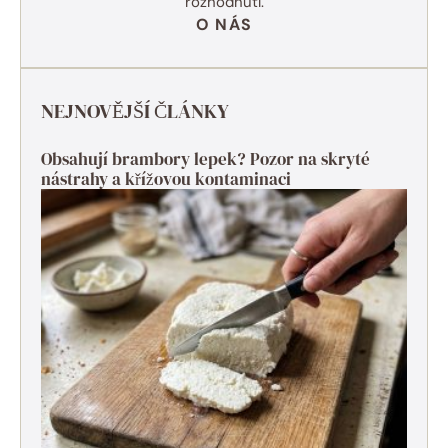
rozhodnutí.
O NÁS
NEJNOVĚJŠÍ ČLÁNKY
Obsahují brambory lepek? Pozor na skryté
nástrahy a křížovou kontaminaci