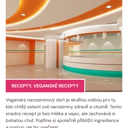
RECEPTY
,
VEGANSKÉ RECEPTY
Veganský narozeninový dort je skvělou volbou pro ty,
kdo chtějí oslavit své narozeniny zdravě a chutně. Tento
snadný recept je bez mléka a vajec, ale zachovává si
bohatou chuť. Pojďme si společně přiblížit ingredience
a postup, jak ho upečete!