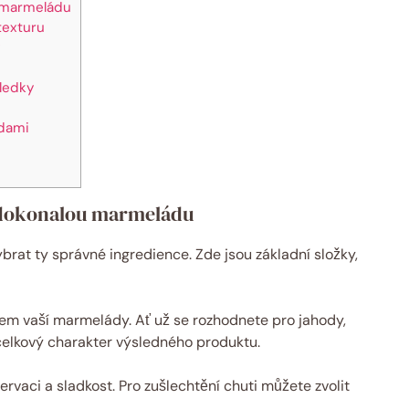
u marmeládu
texturu
sledky
adami
o dokonalou marmeládu
brat ty správné ingredience. Zde jsou základní složky,
dem vaší marmelády. Ať už se rozhodnete pro jahody,
 celkový charakter výsledného produktu.
ervaci a sladkost. Pro zušlechtění chuti můžete zvolit