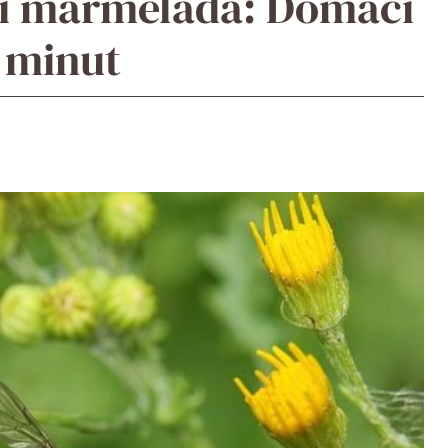
ří marmeláda: Domácí
 minut