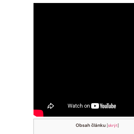
Obsah článku
[
skrýt
]