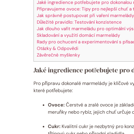
Jaké ingredience potřebujete pro dokonalo
Připravujeme ovoce: Tipy pro nejlepší chuť a 
Jak správně postupovat při vaření marmelády
Důležité pravidlo: Testování konzistence
Jak dlouho vařit marmeládu pro optimální vý
Skladování a využití domácí marmelády
Rady pro ochucení a experimentování s přís
Otázky & Odpovědi
Závěrečné myšlenky
Jaké ingredience potřebujete pr
Pro přípravu dokonalé marmelády je klíčové vy
které potřebujete:
Ovoce:
Čerstvé a zralé ovoce je zákla
meruňky nebo rybíz, jejich chuť určuje
Cukr:
Kvalitní cukr je nezbytný pro konz
třtinový cukr nebo přírodní sladidla.