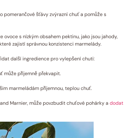
bo pomerančové šťávy zvýrazní chuť a pomůže s
 ovoce s nízkým obsahem pektinu, jako jsou jahody,
které zajistí správnou konzistenci marmelády.
dat další ingredience pro vylepšení chuti:
ť může příjemně překvapit.
ašim marmeládám příjemnou, teplou chuť.
 Grand Marnier, může povzbudit chuťové pohárky a
dodat