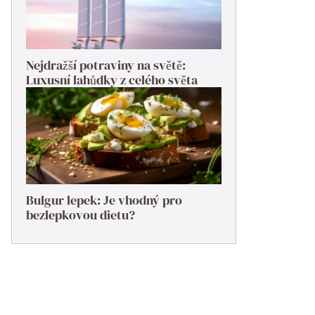
Nejdražší potraviny na světě:
Luxusní lahůdky z celého světa
Bulgur lepek: Je vhodný pro
bezlepkovou dietu?