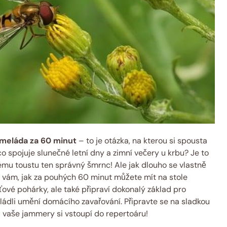
meláda za 60 minut
– to je otázka, na kterou si spousta
o spojuje slunečné letní dny a zimní večery u krbu? Je to
u toustu ten správný šmrnc! Ale jak dlouho se vlastně
 vám, jak za pouhých 60 minut můžete mít na stole
ťové pohárky, ale také připraví dokonalý základ pro
vládli umění domácího zavařování. Připravte se na sladkou
i vaše jammery si vstoupí do repertoáru!