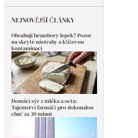
NEJNOVĚJŠÍ ČLÁNKY
Obsahují brambory lepek? Pozor
na skryté nástrahy a křížovou
kontaminaci
Domácí sýr z mléka a octa:
Tajemství farmářů pro dokonalou
chuť za 30 minut