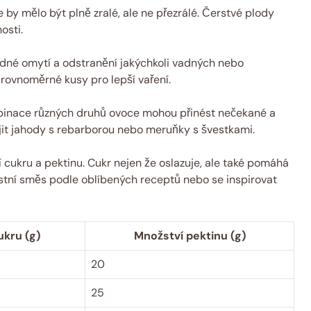
by mělo být plně zralé, ale ne přezrálé. Čerstvé plody
osti.
dné omytí a odstranění jakýchkoli vadných nebo
 rovnoměrné kusy pro lepší vaření.
inace různých druhů ovoce mohou přinést nečekané a
jit jahody s rebarborou nebo meruňky s švestkami.
cukru a pektinu. Cukr nejen že oslazuje, ale také pomáhá
lastní směs podle oblíbených receptů nebo se inspirovat
ukru (g)
Množství pektinu (g)
20
25