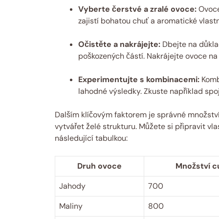
Vyberte čerstvé a zralé ovoce:
Ovoce 
zajistí bohatou chuť a aromatické vlastn
Očistěte a nakrájejte:
Dbejte na důkla
poškozených částí. Nakrájejte ovoce na
Experimentujte s kombinacemi:
Komb
lahodné výsledky. Zkuste například spo
Dalším klíčovým faktorem je správné množství 
vytvářet želé strukturu. Můžete si připravit v
následující tabulkou:
Druh ovoce
Množství c
Jahody
700
Maliny
800