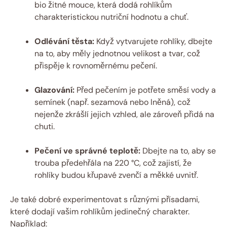
bio žitné mouce, která dodá rohlíkům
charakteristickou nutriční hodnotu a chuť.
Odlévání těsta:
Když vytvarujete rohlíky, dbejte
na to, aby měly jednotnou velikost a tvar, což
přispěje k rovnoměrnému pečení.
Glazování:
Před pečením je potřete směsí vody a
semínek (např. sezamová nebo lněná), což
nejenže zkrášlí jejich vzhled, ale zároveň přidá na
chuti.
Pečení ve správné teplotě:
Dbejte na to, aby se
trouba předehřála na 220 °C, což zajistí, že
rohlíky budou křupavé zvenčí a měkké uvnitř.
Je také dobré experimentovat s různými přísadami,
které dodají vašim rohlíkům jedinečný charakter.
Například: