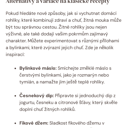
Alternativy a variace na klasické recepty
Pokud hledáte nové způsoby, jak si vychutnat domácí
rohlíky, které kombinují zdraví a chuť, žitná mouka může
být tou správnou cestou. Žitné rohlíky jsou nejen
výživné, ale také dodají vašim pokrmům zajímavý
charakter. Můžete experimentovat s různými přílohami
a bylinkami, které zvýrazní jejich chuť. Zde je několik
inspirací:
Bylinkové máslo:
Smíchejte změklé máslo s
čerstvými bylinkami, jako je rozmarýn nebo
tymián, a namažte jím ještě teplé rohlíky.
Česnekový dip:
Připravte si jednoduchý dip z
jogurtu, česneku a citronové šťávy, který skvěle
doplní chuť žitných rohlíků.
Fíkové džem:
Sladkost fíkového džemu v