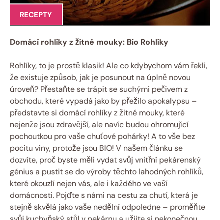
RECEPTY
Domácí rohlíky z žitné mouky: Bio Rohlíky
Rohlíky, to je prostě klasik! Ale co kdybychom vám řekli,
že existuje způsob, jak je posunout na úplně novou
úroveň? Přestaňte se trápit se suchými pečivem z
obchodu, které vypadá jako by přežilo apokalypsu –
představte si domácí rohlíky z žitné mouky, které
nejenže jsou zdravější, ale navíc budou ohromující
pochoutkou pro vaše chuťové pohárky! A to vše bez
pocitu viny, protože jsou BIO! V našem článku se
dozvíte, proč byste měli vydat svůj vnitřní pekárenský
génius a pustit se do výroby těchto lahodných rohlíků,
které okouzlí nejen vás, ale i každého ve vaší
domácnosti. Pojďte s námi na cestu za chutí, která je
stejně skvělá jako vaše nedělní odpoledne – proměňte
svůj kuchyňský stůl v pekárnu a užijte si nekonečnou