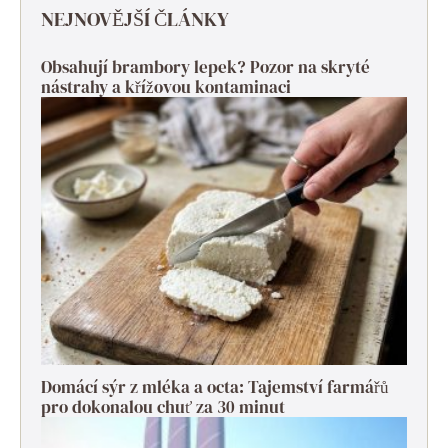
NEJNOVĚJŠÍ ČLÁNKY
Obsahují brambory lepek? Pozor na skryté
nástrahy a křížovou kontaminaci
Domácí sýr z mléka a octa: Tajemství farmářů
pro dokonalou chuť za 30 minut