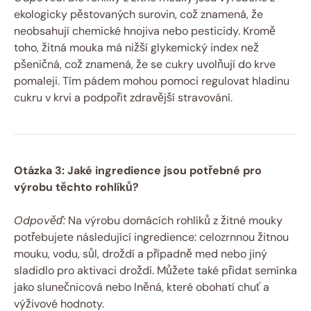
ekologicky pěstovaných surovin, což znamená, že
neobsahují chemické hnojiva nebo pesticidy. Kromě
toho, žitná mouka má nižší glykemický index než
pšeničná, což znamená, že se cukry uvolňují do krve
pomaleji. Tím pádem mohou pomoci regulovat hladinu
cukru v krvi a podpořit zdravější stravování.
Otázka 3: Jaké ingredience jsou potřebné pro
výrobu těchto rohlíků?
Odpověď:
Na výrobu domácích rohlíků z žitné mouky
potřebujete následující ingredience: celozrnnou žitnou
mouku, vodu, sůl, droždí a případně med nebo jiný
sladidlo pro aktivaci droždí. Můžete také přidat semínka
jako slunečnicová nebo lněná, které obohatí chuť a
výživové hodnoty.