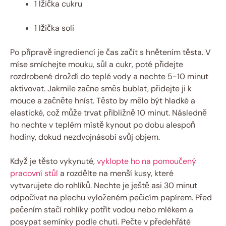
1 lžička cukru
1 lžička soli
Po přípravě ingrediencí je čas začít s hnětením těsta. V
míse smíchejte mouku, sůl a cukr, poté přidejte
rozdrobené droždí do teplé vody a nechte 5-10 minut
aktivovat. Jakmile začne směs bublat, přidejte ji k
mouce a začněte hníst. Těsto by mělo být hladké a
elastické, což může trvat přibližně 10 minut. Následně
ho nechte v teplém místě kynout po dobu alespoň
hodiny, dokud nezdvojnásobí svůj objem.
Když je těsto vykynuté,
vyklopte ho na pomoučený
pracovní stůl
a rozdělte na menší kusy, které
vytvarujete do rohlíků. Nechte je ještě asi 30 minut
odpočívat na plechu vyloženém pečicím papírem. Před
pečením stačí rohlíky potřít vodou nebo mlékem a
posypat semínky podle chuti. Pečte v předehřáté