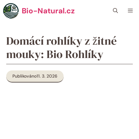
Přeskočit
Bio-Natural.cz
Me
na
obsah
Domácí rohlíky z žitné
mouky: Bio Rohlíky
Publikováno
11. 3. 2026