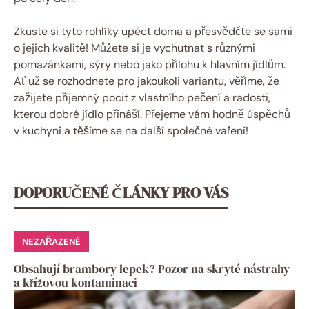
Zkuste si tyto rohlíky upéct doma a přesvědčte se sami
o jejich kvalitě! Můžete si je vychutnat s různými
pomazánkami, sýry nebo jako přílohu k hlavním jídlům.
Ať už se rozhodnete pro jakoukoli variantu, věříme, že
zažijete příjemný pocit z vlastního pečení a radosti,
kterou dobré jídlo přináší. Přejeme vám hodně úspěchů
v kuchyni a těšíme se na další společné vaření!
DOPORUČENÉ ČLÁNKY PRO VÁS
NEZAŘAZENÉ
Obsahují brambory lepek? Pozor na skryté nástrahy
a křížovou kontaminaci