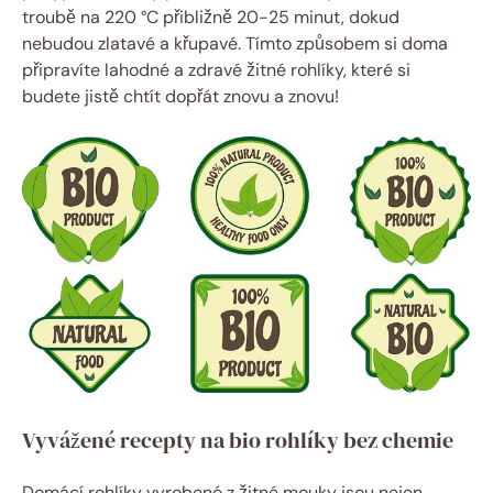
troubě na 220 °C přibližně 20-25 minut, dokud
nebudou zlatavé a křupavé. Tímto způsobem si doma
připravíte lahodné a zdravé žitné rohlíky, které si
budete jistě chtít dopřát znovu a znovu!
Vyvážené recepty na bio rohlíky bez chemie
Domácí rohlíky vyrobené z žitné mouky jsou nejen