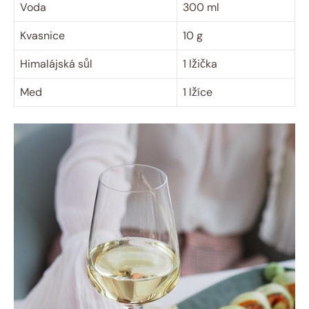
Voda
300 ml
Kvasnice
10 g
Himalájská sůl
1 lžička
Med
1 lžíce