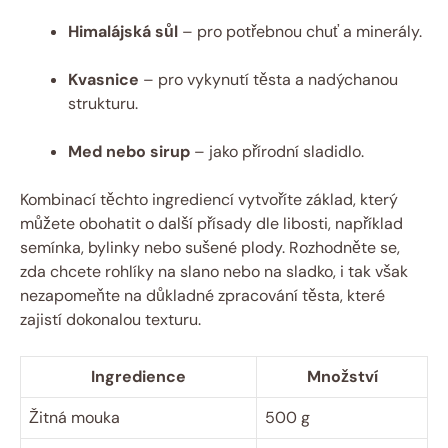
Himalájská sůl
– pro potřebnou chuť a minerály.
Kvasnice
– pro vykynutí těsta a nadýchanou
strukturu.
Med nebo sirup
– jako přírodní sladidlo.
Kombinací těchto ingrediencí vytvoříte základ, který
můžete obohatit o další přísady dle libosti, například
semínka, bylinky nebo sušené plody. Rozhodněte se,
zda chcete rohlíky na slano nebo na sladko, i tak však
nezapomeňte na důkladné zpracování těsta, které
zajistí dokonalou texturu.
Ingredience
Množství
Žitná mouka
500 g