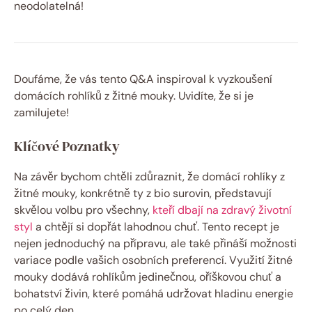
neodolatelná!
Doufáme, že vás tento Q&A inspiroval k vyzkoušení
domácích rohlíků z žitné mouky. Uvidíte, že si je
zamilujete!
Klíčové Poznatky
Na závěr bychom chtěli zdůraznit, že domácí rohlíky z
žitné mouky, konkrétně ty z bio surovin, představují
skvělou volbu pro všechny,
kteří dbají na zdravý životní
styl
a chtějí si dopřát lahodnou chuť. Tento recept je
nejen jednoduchý na přípravu, ale také přináší možnosti
variace podle vašich osobních preferencí. Využití žitné
mouky dodává rohlíkům jedinečnou, oříškovou chuť a
bohatství živin, které pomáhá udržovat hladinu energie
po celý den.