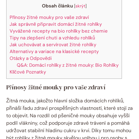
Obsah článku
[
skrýt
]
Přínosy žitné mouky pro vaše zdraví
Jak správně připravit domácí žitné rohlíky
Vyvážené recepty na bio rohlíky bez chemie
Tipy na zlepšení chuti a vzhledu rohlíků
Jak uchovávat a servírovat žitné rohlíky
Alternativy a variace na klasické recepty
Otázky a Odpovědi
Q&A: Domácí rohlíky z žitné mouky: Bio Rohlíky
Klíčové Poznatky
Přínosy žitné mouky pro vaše zdraví
Žitná mouka, jakožto hlavní složka domácích rohlíků,
přináší řadu zdraví prospěšných vlastností, které stojí za
to objevit. Na rozdíl od pšeničné mouky obsahuje vyšší
podíl vlákniny, což podporuje zdravé trávení a pomáhá
udržovat stabilní hladinu cukru v krvi. Díky tomu mohou
být rohlíky z žitné mouky skvělou volbou i pro osoby s