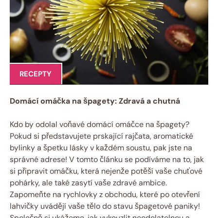
RECEPTY
Domácí omáčka na špagety: Zdravá a chutná
Kdo by odolal voňavé domácí omáčce na špagety?
Pokud si představujete prskající rajčata, aromatické
bylinky a špetku lásky v každém soustu, pak jste na
správné adrese! V tomto článku se podíváme na to, jak
si připravit omáčku, která nejenže potěší vaše chuťové
pohárky, ale také zasytí vaše zdravé ambice.
Zapomeňte na rychlovky z obchodu, které po otevření
lahvičky uvádějí vaše tělo do stavu špagetové paniky!
Společně si ukážeme, jak vykouzlit neodolatelnou a