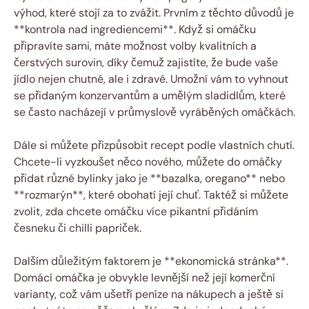
výhod, které stojí za to zvážit. Prvním z těchto důvodů je
**kontrola nad ingrediencemi**. Když si omáčku
připravíte sami, máte možnost volby kvalitních a
čerstvých surovin, díky čemuž zajistíte, že bude vaše
jídlo nejen chutné, ale i zdravé. Umožní vám to vyhnout
se přidaným konzervantům a umělým sladidlům, které
se často nacházejí v průmyslově vyráběných omáčkách.
Dále si můžete přizpůsobit recept podle vlastních chutí.
Chcete-li vyzkoušet něco nového, můžete do omáčky
přidat různé bylinky jako je **bazalka, oregano** nebo
**rozmarýn**, které obohatí její chuť. Taktéž si můžete
zvolit, zda chcete omáčku více pikantní přidáním
česneku či chilli papriček.
Dalším důležitým faktorem je **ekonomická stránka**.
Domácí omáčka je obvykle levnější než její komerční
varianty, což vám ušetří peníze na nákupech a ještě si