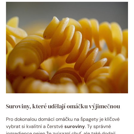
Suroviny, které udělají omáčku výjimečnou
Pro dokonalou domácí omáčku na špagety je klíčové
vybrat si kvalitní a čerstvé
suroviny
. Ty správné
ingredience nejen že zvýrazní chuť, ale také dodají