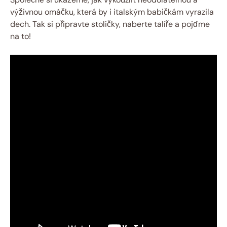
výživnou omáčku, která by i italským babičkám vyrazila
dech. Tak si připravte stoličky, naberte talíře a pojďme
na to!