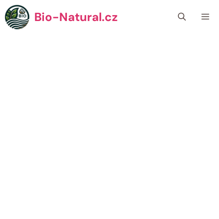
Přeskočit
Bio-Natural.cz
Me
na
obsah