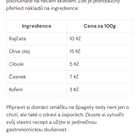
pochutnáte na něčem skvělém. Zde je jednoduchý
přehled nákladů na ingredience:
Ingredience
Cena za 100g
Rajčata
10 Kč
Olive olej
15 Kč
Cibule
5 Kč
Česnek
7 Kč
Koření
3 Kč
Připravit si domácí omáčku na špagety tedy není jen o
chuti, ale také o zdraví a úsporách. Zkuste si vytvořit
svůj vlastní recept a užijte si jedinečnou
gastronomickou zkušenost.