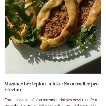
Mazanec bez lepku a mléka: Nová tradice ⁣pro
⁤všechny
Tradice velikonočního mazance získává⁢ nový rozměr ⁤s
receptem, který je přátelský k jídlu bez lepku‍ a mléka.