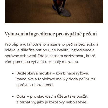
Vybavení a ingredience pro úspěšné pečení
Pro přípravu lahodného mazaného ⁣pečiva bez‍ lepku a
mléka ‌je důležité ⁤mít⁣ po⁤ ruce ⁣kvalitní ​ingredience a
správné ‌vybavení.⁣ Zde je seznam nezbytností, které
vám pomohou vytvořit dokonalý mazanec:
Bezlepková mouka
–⁣ kombinace ⁣rýžové,
mandlové a ⁣tapiokové mouky dodá pečivu ‌tu
správnou⁣ konzistenci.
Cukr
– pro sladkost; můžete také použít
alternativy, jako je⁣ kokosový ‍nebo stévie.