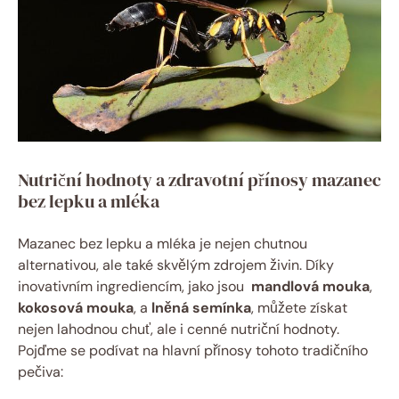
Nutriční hodnoty a ⁣zdravotní přínosy ⁢mazanec
bez lepku ‌a mléka
Mazanec ‌bez lepku a mléka je nejen chutnou
‌alternativou, ale také⁢ skvělým⁢ zdrojem živin. Díky
inovativním⁣ ingrediencím, jako ⁣jsou ‌
mandlová mouka
,
kokosová mouka
, a
lněná semínka
,⁤ můžete získat
nejen lahodnou⁤ chuť, ale‌ i cenné nutriční hodnoty. ​
Pojďme ‍se podívat ⁤na ⁤hlavní přínosy​ tohoto tradičního
pečiva: