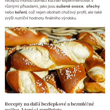
receptu⁢ mohou⁣ domácí kuchaři experimentovat⁢ s
různými přísadami, jako jsou​
sušené⁣ ovoce
, ​
ořechy
nebo⁣
koření
, což nejen obohatí chuťový ⁣profil,⁢ ale⁢ také⁤
zvýší nutriční hodnoty finálního výrobku.
Recepty​ na ‍další bezlepkové ⁣a ​bezmléčné‍
pečivo, které‌ si zamilujete