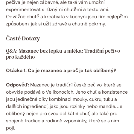
⁢pečiva je ⁣nejen zábavné,‌ ale také vám umožní
experimentovat s různými chutěmi ⁤a texturami.
Odvážné chutě ⁢a kreativita v kuchyni jsou tím ‍nejlepším​
způsobem, jak si ⁢užít zdravé a chutné ​pokrmy.
Časté Dotazy
Q&A: Mazanec bez lepku a ‍mléka: Tradiční pečivo⁣
pro každého
Otázka 1: Co je mazanec a proč je tak oblíbený?
Odpověď:
Mazanec je tradiční české​ pečivo, které se
obvykle podává⁣ o ‍Velikonocích. Jeho chuť a konzistence​
jsou jedinečné díky kombinaci mouky, cukru,⁢ tuku a
dalších ingrediencí, jako jsou ⁣rozinky nebo mandle. Je‌
oblíbený ⁢nejen pro⁣ svou delikátní chuť, ale také pro
spojené ⁣tradice⁣ a rodinné vzpomínky, které se​ s ⁣ním
⁤pojí.