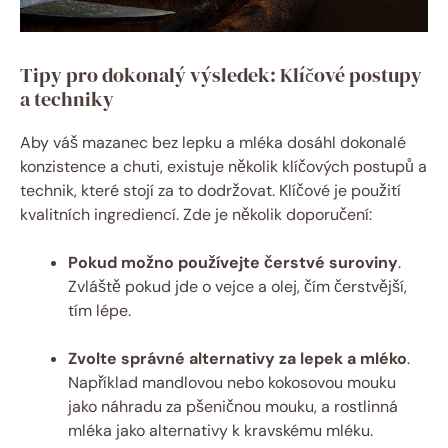
Tipy pro dokonalý výsledek: Klíčové postupy
a techniky
Aby váš mazanec bez lepku ‌a mléka dosáhl dokonalé
konzistence a chuti, existuje několik klíčových postupů a
technik, ‍které stojí‌ za to dodržovat. Klíčové⁢ je použití‍
kvalitních ingrediencí. Zde je​ několik doporučení:
Pokud⁣ možno používejte čerstvé suroviny
.
Zvláště ⁤pokud jde o⁢ vejce a‍ olej, čím čerstvější,
tím ⁣lépe.
Zvolte správné alternativy ⁢za ⁤lepek a‍ mléko
.
Například mandlovou ⁢nebo⁤ kokosovou ‌mouku
jako ‌náhradu za pšeničnou mouku, a rostlinná
mléka jako alternativy k kravskému mléku.