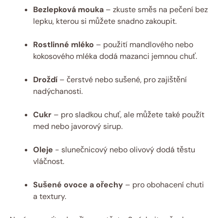
Bezlepková ⁢mouka
– zkuste⁣ směs na ⁢pečení ‍bez
lepku, kterou si můžete snadno zakoupit.
Rostlinné mléko
– použití ⁤mandlového ‌nebo
kokosového mléka dodá mazanci jemnou chuť.
Droždí
– ‌čerstvé nebo sušené, ​pro‍ zajištění
nadýchanosti.
Cukr
– pro sladkou⁢ chuť,⁣ ale můžete také použít
med nebo‌ javorový sirup.
Oleje
‌- slunečnicový nebo ​olivový dodá těstu⁣
vláčnost.
Sušené⁤ ovoce a ⁣ořechy
– pro obohacení‍ chuti
⁢a textury.