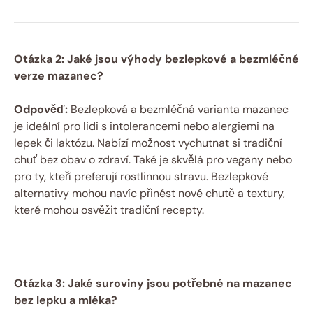
Otázka 2: Jaké jsou výhody bezlepkové a bezmléčné
verze mazanec?
Odpověď:
Bezlepková a ‍bezmléčná ⁢varianta mazanec⁤
je ideální pro lidi s intolerancemi nebo ⁣alergiemi na
lepek či laktózu. Nabízí možnost vychutnat si tradiční⁢
chuť bez obav o ⁢zdraví. ⁣Také je skvělá pro vegany​ nebo⁣
pro ⁢ty, kteří preferují ‍rostlinnou stravu. Bezlepkové
alternativy mohou⁢ navíc přinést nové chutě ⁤a‍ textury,
⁣které ‍mohou ​osvěžit‌ tradiční​ recepty.
Otázka ‍3:⁢ Jaké ‌suroviny⁤ jsou potřebné ⁢na mazanec
bez‍ lepku a‍ mléka?