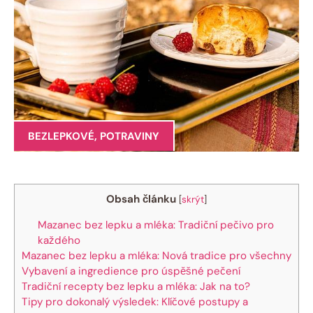
BEZLEPKOVÉ
,
POTRAVINY
Obsah článku
[
skrýt
]
Mazanec bez lepku a mléka: Tradiční ⁤pečivo pro
každého
Mazanec bez lepku a mléka: Nová tradice ⁣pro ⁤všechny
Vybavení a ingredience pro úspěšné pečení
Tradiční recepty bez lepku ‌a mléka:‍ Jak na to?
Tipy pro dokonalý výsledek: Klíčové postupy a