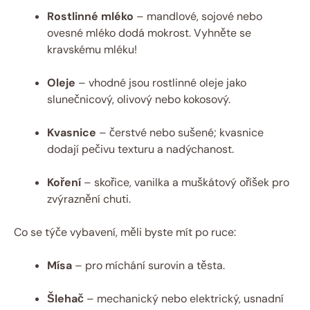
Rostlinné mléko
– mandlové, sojové nebo
ovesné mléko dodá mokrost. Vyhněte se
‍kravskému mléku!
Oleje
⁤– vhodné jsou rostlinné oleje⁣ jako
slunečnicový, olivový nebo kokosový.
Kvasnice
– čerstvé nebo sušené; ​kvasnice
dodají pečivu texturu a nadýchanost.
Koření
– ​skořice, vanilka a muškátový ⁤oříšek pro
zvýraznění chuti.
Co se ​týče vybavení, měli ⁣byste mít​ po ⁣ruce:
Mísa
– pro míchání surovin a‍ těsta.
Šlehač
– mechanický nebo​ elektrický, usnadní