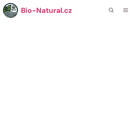
Přeskočit
Bio-Natural.cz
Me
na
obsah