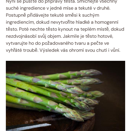
Nyní se pusťte⁣ do přípravy těsta. Smíchejte všechny
suché ingredience⁢ v jedné míse​ a tekuté ‍v druhé.
Postupně přidávejte tekuté směsi k suchým
⁣ingrediencím, dokud nevytvoříte hladké a homogenní
těsto. Poté nechte těsto kynout na ⁤teplém místě,⁣ dokud
nezdvojnásobí svůj objem. Jakmile‍ je těsto hotové,
vytvarujte ho⁤ do požadovaného⁤ tvaru a pečte‍ ve
vyhřáté troubě. Výsledek vás⁤ ohromí ‌svou chutí ‍i⁤ vůní.