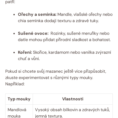
patří:
Ořechy a semínka:
Mandle, vlašské⁢ ořechy⁢ nebo
chia semínka ⁢dodají texturu a zdravé tuky.
Sušené ovoce:
‍ Rozinky, sušené meruňky nebo​
datle mohou přidat přírodní sladkost⁤ a​ bohatost.
Koření:
​Skořice,⁤ kardamom nebo vanilka zvýrazní
chuť a vůni.
Pokud si⁢ chcete svůj mazanec ještě⁣ více ⁤přizpůsobit,
zkuste experimentovat s‍ různými typy mouky.
Například:
Typ ⁣mouky
Vlastnosti
Mandlová
Vysoký obsah ‍bílkovin a zdravých​ tuků,
mouka
jemná textura.