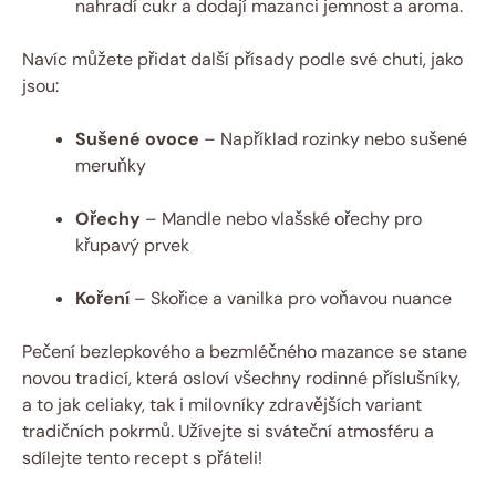
‍nahradí cukr a dodají mazanci jemnost a aroma.
Navíc můžete přidat⁤ další ‍přísady podle své chuti, ⁢jako‍
jsou:
Sušené ovoce
– Například⁤ rozinky ‍nebo sušené
meruňky
Ořechy
– Mandle ⁢nebo vlašské‌ ořechy ⁤pro
křupavý prvek
Koření
– ​Skořice a vanilka pro voňavou‌ nuance
Pečení bezlepkového a ‌bezmléčného mazance‍ se stane
novou⁣ tradicí, která osloví všechny rodinné příslušníky,
a⁢ to jak celiaky,​ tak‍ i ​milovníky ⁢zdravějších variant
tradičních ‍pokrmů. Užívejte⁣ si⁣ sváteční atmosféru ⁣a
sdílejte tento recept s přáteli!