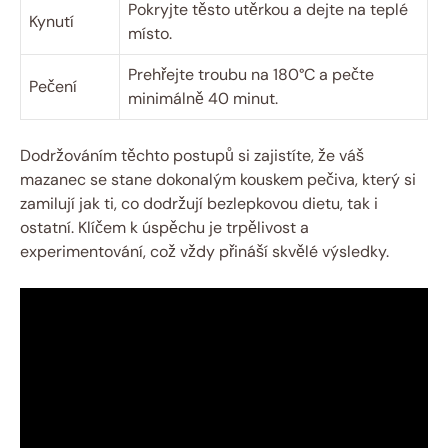
Pokryjte těsto utěrkou ⁣a ‍dejte na teplé
Kynutí
místo.
Prehřejte troubu na‍ 180°C⁢ a pečte
Pečení
minimálně 40 minut.
Dodržováním těchto postupů‍ si ‌zajistíte, že váš‍
mazanec se⁢ stane dokonalým⁤ kouskem ⁤pečiva, který si
zamilují jak ti, co dodržují ⁢bezlepkovou dietu, ⁣tak i
⁤ostatní. Klíčem k úspěchu‍ je trpělivost⁢ a
experimentování, ⁣což⁢ vždy přináší skvělé⁢ výsledky.