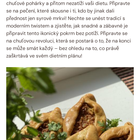
chuťové‌ pohárky a přitom nezatíží vaši‍ dietu. Připravte
se na pečení, ​které skousne i ti, kdo⁤ by jinak dali
přednost⁤ jen syrové mrkvi! Nechte se​ unést tradicí s
‌moderním ‌twistem a⁤ zjistěte, jak snadné a zábavné je
připravit tento ikonický pokrm bez⁣ potíží. Připravte ‍se⁢
na⁣ chuťovou revoluci, která se postará o to, ​že na konci
‍se může smát ⁢každý – bez ohledu ⁣na to,⁣ co právě
zaškrtává ve svém dietním plánu!