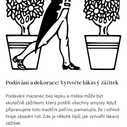
Podávání a dekorace: Vytvořte ‍lákavý⁣ zážitek
Podávání ⁣mazanec‌ bez lepku a ⁢mléka může být‍
skutečně zážitkem, který⁣ potěší‍ všechny ​smysly. Když
připravujete‌ toto tradiční⁤ pečivo, pamatujte, ‍že i vzhled
hraje zásadní roli. Zde​ je​ několik tipů, jak ⁣vytvořit ‍lákavý
zážitek: