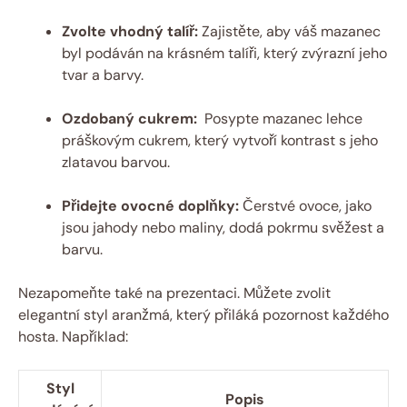
Zvolte vhodný talíř:
Zajistěte, aby váš mazanec
byl podáván⁢ na krásném⁣ talíři,⁣ který zvýrazní⁢ jeho
⁢tvar a ‌barvy.
Ozdobaný cukrem:
⁤ Posypte mazanec lehce
práškovým cukrem, který vytvoří kontrast s jeho‍
zlatavou ⁣barvou.
Přidejte‍ ovocné doplňky:
⁤Čerstvé ovoce,⁤ jako
jsou⁢ jahody nebo maliny, ⁢dodá pokrmu ⁤svěžest a⁤
barvu.
Nezapomeňte⁣ také ⁢na​ prezentaci. Můžete zvolit
elegantní⁣ styl⁤ aranžmá,‌ který přiláká ‌pozornost každého​
hosta. ⁣Například:
Styl
Popis