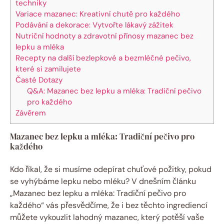
techniky
Variace mazanec: Kreativní chutě pro každého
Podávání a dekorace: Vytvořte ‍lákavý⁣ zážitek
Nutriční hodnoty a ⁣zdravotní přínosy ⁢mazanec bez
lepku ‌a mléka
Recepty​ na ‍další bezlepkové ⁣a ​bezmléčné‍ pečivo,
které‌ si zamilujete
Časté Dotazy
Q&A: Mazanec bez lepku a ‍mléka: Tradiční pečivo⁣
pro každého
Závěrem
Mazanec bez lepku a mléka: Tradiční ⁤pečivo pro
každého
Kdo ⁣říkal, ​že si musíme odepírat chuťové požitky, pokud
⁢se vyhýbáme lepku nebo mléku?⁢ V dnešním článku
„Mazanec bez lepku a⁤ mléka: Tradiční pečivo pro
každého“ vás přesvědčíme, že i bez těchto ingrediencí​
můžete vykouzlit lahodný mazanec, který ‍potěší vaše