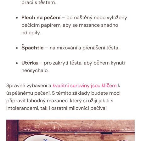
⁢práci s ‌těstem.
Plech ‌na pečení
– pomaštěný nebo​ vyložený
pečicím papírem, aby se mazance snadno
odlepily.
Špachtle
​– ⁢na⁤ mixování ⁣a přenášení těsta.
Utěrka
– pro zakrytí ​těsta, aby ​během‍ kynutí
neosychalo.
Správné vybavení a
kvalitní suroviny jsou klíčem
k​
úspěšnému ⁣pečení.​ S těmito základy budete‌ moci
připravit‍ lahodný mazanec, ​který ‌si užijí jak ⁢ti⁤ s
intolerancemi, tak i‍ ostatní milovníci pečiva!