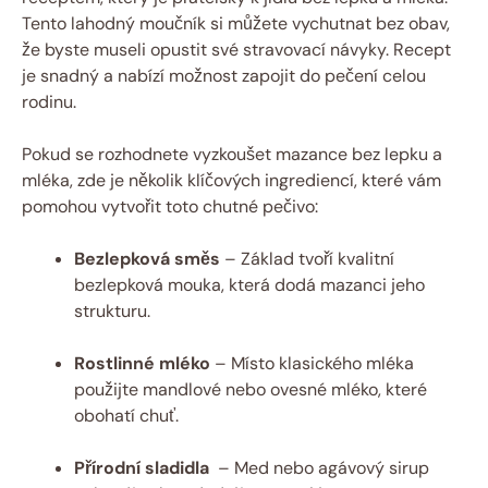
Tento lahodný moučník ⁣si můžete vychutnat bez ⁣obav,
že byste museli opustit své stravovací návyky. ​Recept⁤
je snadný a nabízí možnost zapojit do pečení ‍celou
rodinu.
Pokud se rozhodnete vyzkoušet mazance bez lepku⁣ a⁣
mléka, ⁤zde je několik‌ klíčových ingrediencí, které vám⁣
pomohou vytvořit toto chutné pečivo:
Bezlepková směs
– ‍Základ tvoří ⁤kvalitní ​
bezlepková mouka, která ⁣dodá mazanci jeho⁤
strukturu.
Rostlinné mléko
– Místo klasického mléka
použijte ‌mandlové nebo ovesné mléko, které
obohatí chuť.
Přírodní⁣ sladidla
‌ – Med nebo ⁢agávový sirup