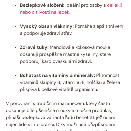
Bezlepkové složení:
Ideální pro osoby s
celiakií⁢
nebo⁤ citlivostí na lepek
.
Vysoký obsah vlákniny:
Pomáhá zlepšit‍ trávení
‌a podporuje zdraví​ střev.
Zdravé tuky:
Mandlová ‍a⁤ kokosová​ mouka⁣
obsahují ‍prospěšné mastné ‌kyseliny,⁢ které
podporují‍ kardiovaskulární ⁤zdraví.
Bohatost na vitamíny ⁢a minerály:
Přítomnost
vitamínů skupiny B, vitaminu E, hořčíku ⁣a železa⁢
přispívá ⁣k ⁢celkové ‍vitalitě organismu.
V​ porovnání s‌ tradičním mazanecem, který‌ často
obsahuje bílé pšeničné mouky a mléčné produkty,
přináší bezlepková varianta řadu benefitů, jež⁤ ocení
nejen ‍lidé s intolerancí. Díky možnosti přizpůsobení