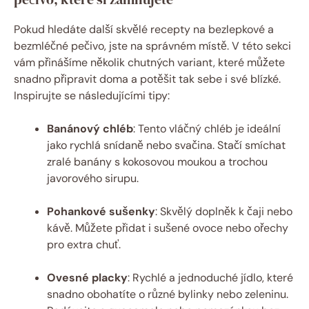
Pokud⁣ hledáte‍ další ⁢skvělé ‌recepty na ⁣bezlepkové⁢ a
bezmléčné ‌pečivo, ‍jste na správném místě. V ‍této⁣ sekci​
vám přinášíme⁣ několik chutných variant, které ⁤můžete
snadno připravit⁣ doma ⁢a potěšit tak ⁣sebe i ‌své blízké.⁣
Inspirujte ⁢se následujícími tipy:
Banánový chléb
: Tento vláčný chléb je ideální‌
jako rychlá snídaně nebo svačina. Stačí smíchat
zralé banány‌ s‌ kokosovou moukou a trochou
javorového sirupu.
Pohankové​ sušenky
:⁣ Skvělý doplněk k čaji‍ nebo
kávě. Můžete ⁢přidat‍ i⁤ sušené ovoce⁣ nebo ​ořechy ​
pro extra chuť.
Ovesné placky
:‌ Rychlé a jednoduché ​jídlo, které‌
snadno obohatíte o různé bylinky nebo zeleninu.⁢