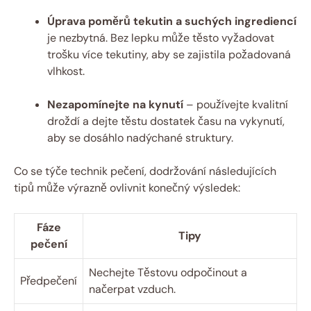
Úprava poměrů tekutin a⁣ suchých ingrediencí
je nezbytná.⁢ Bez ‌lepku může těsto vyžadovat
trošku více​ tekutiny, aby se zajistila​ požadovaná⁤
vlhkost.
Nezapomínejte na kynutí
–⁤ používejte kvalitní
droždí a ​dejte‌ těstu ​dostatek času na⁤ vykynutí,
aby se dosáhlo nadýchané struktury.
Co ‍se týče technik pečení, dodržování ⁣následujících
tipů ⁢může výrazně ovlivnit konečný výsledek:
Fáze
Tipy
‍pečení
Nechejte‍ Těstovu odpočinout a
Předpečení
načerpat ‍vzduch.