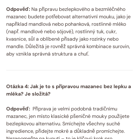
Odpověď:
⁤Na ‌přípravu bezlepkového‌ a bezmléčného
⁣mazanec⁢ budete potřebovat alternativní mouku, jako je
například mandlová nebo pohanková,⁣ rostlinné mléko
(např. mandlové‌ nebo ​sójové), ‍rostlinný tuk, cukr,
⁢kvasnice, sůl a oblíbené přísady jako rozinky ⁤nebo
mandle. Důležitá je rovněž správná‍ kombinace ‌surovin,
aby vznikla správná struktura a chuť.
Otázka 4:​ Jak je to s⁣ přípravou mazanec bez lepku a
mléka? Je složitá?
Odpověď:
⁤ Příprava je ⁣velmi podobná tradičnímu
‍mazanec, jen místo⁤ klasické pšeničné ⁢mouky použijete
bezlepkovou ‍alternativu. Smíchejte všechny suché
ingredience,‌ přidejte⁤ mokré a důkladně promíchejte.
Nezapomeňte‌ na kynutí‍ – to je klíčový krok pro