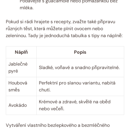
Podávejte s ​guacamole⁤ nebo pomazánkou bez⁣
mléka.
Pokud ⁢si rádi hrajete s ​recepty, zvažte ⁤také přípravu
různých těst, ⁢která můžete ⁣plnit ovocem nebo
zeleninou. ‍Tady je jednoduchá tabulka s tipy​ na náplně:
Náplň
Popis
Jablečné
Sladké, voňavé a ⁢snadno ⁣připravitelné.
pyré
Houbová
Perfektní ⁣pro slanou variantu, nabitá
směs
chutí.
Krémové‌ a zdravé, skvělé na oběd
Avokádo
nebo večeři.
Vytváření vlastního bezlepkového a⁣ bezmléčného