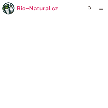
Přeskočit
Bio-Natural.cz
Me
na
obsah