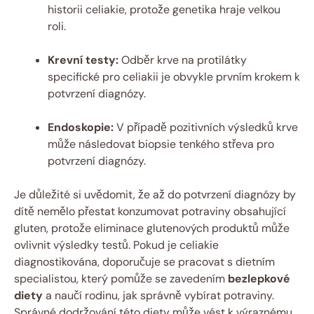
historii celiakie, protože genetika hraje velkou
roli.
Krevní testy:
Odběr krve na protilátky
specifické pro celiakii je obvykle prvním krokem k
potvrzení diagnózy.
Endoskopie:
V případě pozitivních výsledků krve
může následovat biopsie tenkého střeva pro
potvrzení diagnózy.
Je důležité si uvědomit, že až do potvrzení diagnózy by
dítě nemělo přestat konzumovat potraviny obsahující
gluten, protože eliminace glutenových produktů může
ovlivnit výsledky testů. Pokud je celiakie
diagnostikována, doporučuje se pracovat s dietním
specialistou, který pomůže se zavedením
bezlepkové
diety
a naučí rodinu, jak správně vybírat potraviny.
Správné dodržování této diety může vést k výraznému