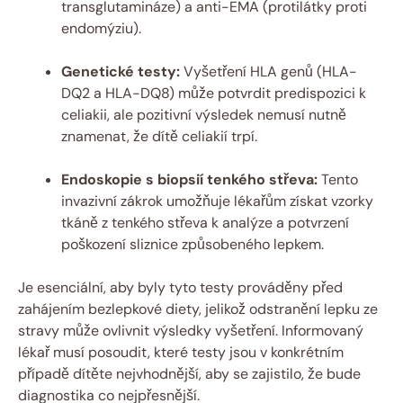
transglutamináze) a anti-EMA (protilátky proti
endomýziu).
Genetické testy:
Vyšetření HLA genů (HLA-
DQ2 a HLA-DQ8) může potvrdit predispozici k
celiakii, ale pozitivní výsledek nemusí nutně
znamenat, že dítě celiakií trpí.
Endoskopie s biopsií tenkého střeva:
Tento
invazivní zákrok umožňuje lékařům získat vzorky
tkáně z tenkého střeva k analýze a potvrzení
poškození sliznice způsobeného lepkem.
Je esenciální, aby byly tyto testy prováděny před
zahájením bezlepkové diety, jelikož odstranění lepku ze
stravy může ovlivnit výsledky vyšetření. Informovaný
lékař musí posoudit, které testy jsou v konkrétním
případě dítěte nejvhodnější, aby se zajistilo, že bude
diagnostika co nejpřesnější.