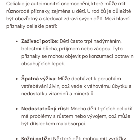
Celiakie je autoimunitní onemocnění, které může mít
různorodé příznaky, zejména u dětí. U rodičů je důležité
být obezřetný a sledovat zdraví svých dětí. Mezi hlavní
příznaky celiakie patří:
Zažívací potíže:
Děti často trpí nadýmáním,
bolestmi břicha, průjmem nebo zácpou. Tyto
příznaky se mohou objevit po konzumaci potravin
obsahujících lepek.
Špatná výživa:
Může docházet k poruchám
vstřebávání živin, což vede k váhovému úbytku a
nedostatku vitaminů a minerálů.
Nedostatečný růst:
Mnoho dětí trpících celiakií
má problémy s růstem nebo vývojem, což může
být důsledkem malabsorpcí.
Kožní potíže:
Některé děti mohou mít vyrážky