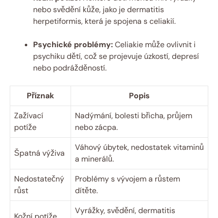
nebo svědění kůže, jako je dermatitis
herpetiformis, která je spojena s celiakií.
Psychické problémy:
Celiakie může ovlivnit i
psychiku dětí, což se projevuje úzkostí, depresí
nebo podrážděností.
Příznak
Popis
Zažívací
Nadýmání, bolesti břicha, průjem
potíže
nebo zácpa.
Váhový úbytek, nedostatek vitaminů
Špatná výživa
a minerálů.
Nedostatečný
Problémy s vývojem a růstem
růst
dítěte.
Vyrážky, svědění, dermatitis
Kožní potíže