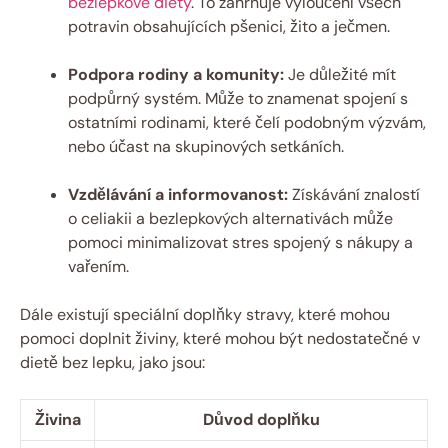
bezlepkové diety
. To zahrnuje vyloučení všech
potravin obsahujících pšenici, žito a ječmen.
Podpora rodiny a komunity:
Je důležité mít
podpůrný systém. Může to znamenat spojení s
ostatními rodinami, které čelí podobným výzvám,
nebo účast na skupinových setkáních.
Vzdělávání a informovanost:
Získávání znalostí
o celiakii a bezlepkových alternativách může
pomoci minimalizovat stres spojený s nákupy a
vařením.
Dále existují speciální doplňky stravy, které mohou
pomoci doplnit živiny, které mohou být nedostatečné v
dietě bez lepku, jako jsou:
Živina
Důvod doplňku