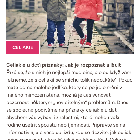
CELIAKIE
Celiakie u dětí příznaky: Jak je rozpoznat a léčit
–
Říká se, že smích je nejlepší medicína, ale co když vám
řekneme, že s celiakií se smíchu tolik nedočkáte? Pokud
máte doma malého jedlíka, který se po jídle mění v
malého mimozemšťana, možná je čas věnovat
pozornost některým „neviditelným“ problémům. Dnes
se společně podíváme na příznaky celiakie u dětí,
abychom vás vybavili znalostmi, které mohou vaší
rodině ušetřit spoustu nepříjemností. Připravte se na
informativní, ale veselou jízdu, kde se dozvíte, jak celiakii
nejen rozpoznat, ale také jak ji efektivně léčit. Celiakie,