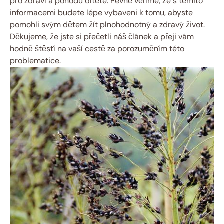
pro zdraví a pohodu dítěte. Pevně věříme, že s těmito
informacemi budete lépe vybaveni k tomu, abyste
pomohli svým dětem žít plnohodnotný a zdravý život.
Děkujeme, že jste si přečetli náš článek a přeji vám
hodně štěstí na vaší cestě za porozuměním této
problematice.