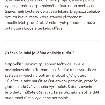
opakované bolesti břicha nebo průjmy, a také pokud
vykazuje známky zpomaleného růstu nebo neobvyklou
únavu, měli byste se obrátit na lékaře. Diagnózu celiakie
potvrdí krevní testy, které stanoví přítomnost
specifických protilátek. V některých případech může
být nutná i biopsie tenkého střeva.
Otázka 3: Jaká je léčba celiakie u dětí?
Odpověď:
Hlavním způsobem léčby celiakie je
bezlepková dieta. To znamená, že dítě musí vyřadit ze
své stravy všechny potraviny obsahující gluten.
Důležité je také naučit se číst etikety potravin, protože
gluten se skrývá v mnoha výrobcích. S dodržováním
této diety můžete očekávat, že se příznaky zlepší a dítě
bude moci růst a vyvíjet se normálně.