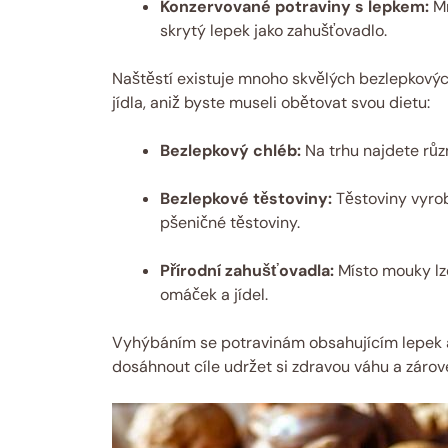
Konzervované potraviny s lepkem:
Mn
skrytý lepek jako zahušťovadlo.
Naštěstí existuje mnoho skvělých bezlepkovýc
jídla, aniž byste museli obětovat svou dietu:
Bezlepkový chléb:
Na trhu najdete růz
Bezlepkové těstoviny:
Těstoviny vyrob
pšeničné těstoviny.
Přírodní zahušťovadla:
Místo mouky lz
omáček a jídel.
Vyhýbáním se potravinám obsahujícím lepek a
dosáhnout cíle udržet si zdravou váhu a zárov