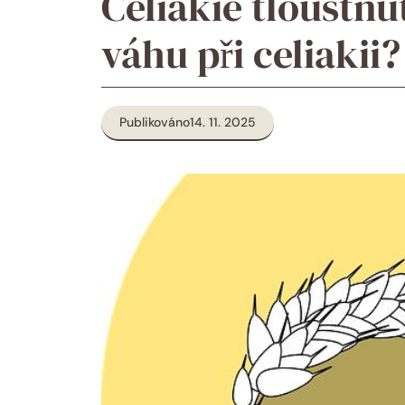
Celiakie tloustnu
váhu při celiakii?
Publikováno
14. 11. 2025