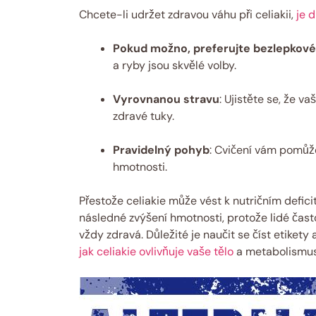
Chcete-li udržet zdravou váhu při celiakii,
je 
Pokud možno, preferujte bezlepkové 
a ryby jsou skvělé volby.
Vyrovnanou stravu
: Ujistěte se, že v
zdravé tuky.
Pravidelný pohyb
: Cvičení vám pomůž
hmotnosti.
Přestože celiakie může vést k nutričním defici
následné zvýšení hmotnosti, protože lidé čast
vždy zdravá. Důležité je naučit se číst etikety
jak celiakie ovlivňuje vaše tělo
a metabolismus