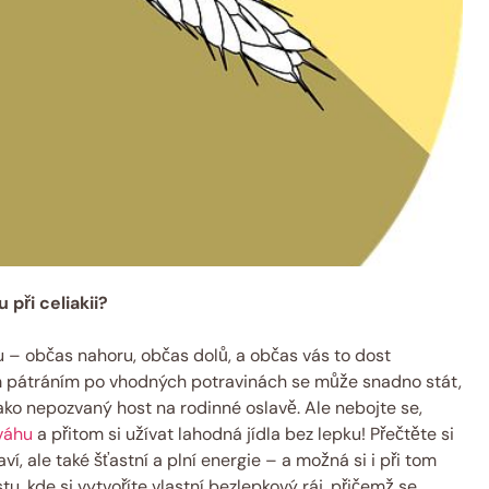
 při celiakii?
u – občas nahoru, občas dolů, a občas vás to dost
m pátráním po vhodných potravinách se může snadno stát,
jako nepozvaný host na rodinné oslavě. Ale nebojte se,
váhu
a přitom si užívat lahodná jídla bez lepku! Přečtěte si
ví, ale také šťastní a plní energie – a možná si i při tom
, kde si vytvoříte vlastní bezlepkový ráj, přičemž se