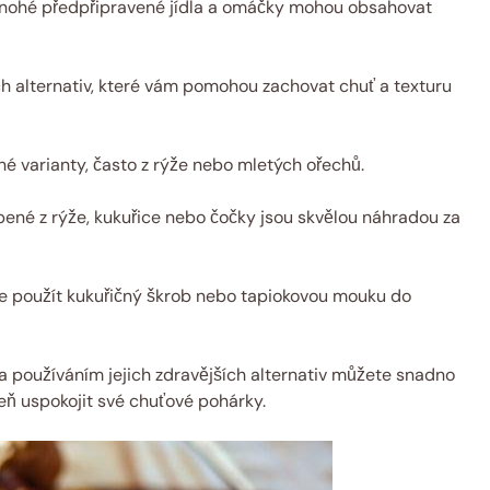
ohé předpřipravené jídla a omáčky mohou obsahovat
h alternativ, které vám pomohou zachovat chuť a texturu
né varianty, často z rýže nebo mletých ořechů.
ené z rýže, kukuřice nebo čočky jsou skvělou náhradou za
e použít kukuřičný škrob nebo tapiokovou mouku do
 používáním jejich zdravějších alternativ můžete snadno
eň uspokojit své chuťové pohárky.