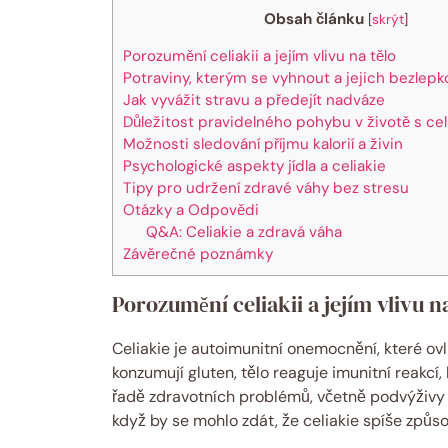
Obsah článku
[
skrýt
]
Porozumění celiakii a jejím vlivu na tělo
Potraviny, kterým se vyhnout a jejich bezlepk
Jak vyvážit stravu a předejít nadváze
Důležitost pravidelného pohybu v životě s celi
Možnosti sledování příjmu kalorií a živin
Psychologické aspekty jídla a celiakie
Tipy pro udržení zdravé váhy bez stresu
Otázky a Odpovědi
Q&A: Celiakie a zdravá váha
Závěrečné poznámky
Porozumění celiakii a jejím vlivu na
Celiakie je autoimunitní onemocnění, které ovliv
konzumují gluten, tělo reaguje imunitní reakcí,
řadě zdravotních problémů, včetně podvýživy a
když by se mohlo zdát, že celiakie spíše způs