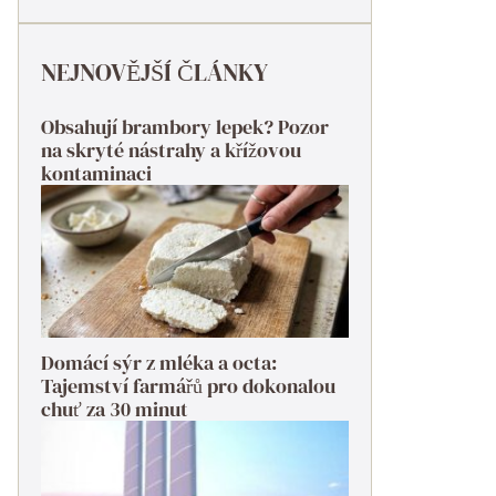
NEJNOVĚJŠÍ ČLÁNKY
Obsahují brambory lepek? Pozor
na skryté nástrahy a křížovou
kontaminaci
Domácí sýr z mléka a octa:
Tajemství farmářů pro dokonalou
chuť za 30 minut