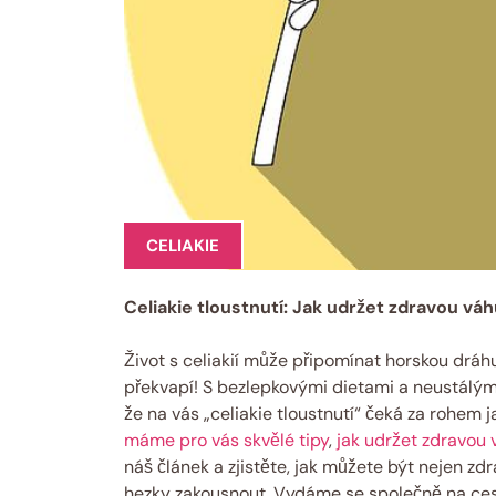
CELIAKIE
Celiakie tloustnutí: Jak udržet zdravou váhu
Život s celiakií může připomínat horskou dráh
překvapí! S bezlepkovými dietami a neustálý
že na vás „celiakie tloustnutí“ čeká za rohem 
máme pro vás skvělé tipy
,
jak udržet zdravou 
náš článek a zjistěte, jak můžete být nejen zdra
hezky zakousnout. Vydáme se společně na cestu