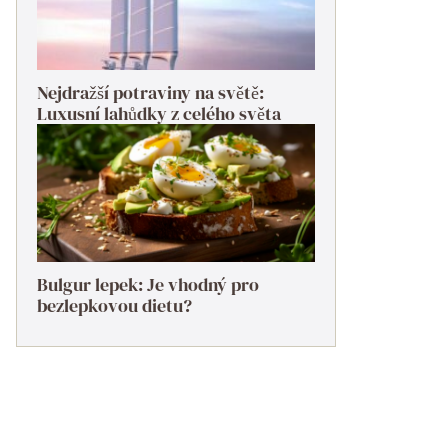
Nejdražší potraviny na světě:
Luxusní lahůdky z celého světa
Bulgur lepek: Je vhodný pro
bezlepkovou dietu?