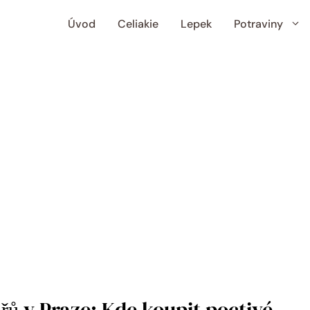
Úvod
Celiakie
Lepek
Potraviny
ů v Praze: Kde koupit poctivé