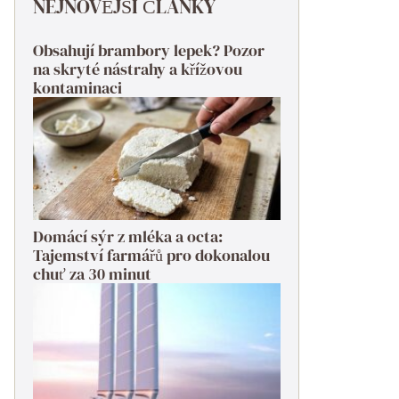
NEJNOVĚJŠÍ ČLÁNKY
Obsahují brambory lepek? Pozor
na skryté nástrahy a křížovou
kontaminaci
Domácí sýr z mléka a octa:
Tajemství farmářů pro dokonalou
chuť za 30 minut