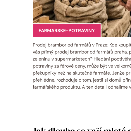
FARMARSKE-POTRAVINY
Prodej brambor od farmářů v Praze: Kde koupi
vás přímý prodej brambor od farmářů praha, pr
zeleninu v supermarketech? Hledání poctivého z
potraviny za férové ceny, může být ve velkoměs
překupníky než na skutečné farmáře. Jenže prá
přehlédne, rozhoduje o tom, jestli si domů při
farmářského produktu. A ten detail odhalíme v
Jak dlouho se vaří mleté