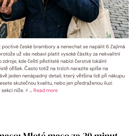
t poctivé české brambory a nenechat se napálit 6 Zajímá
otože už vás nebaví platit vysoké částky za nekvalitní
droje, kde čeští pěstitelé nabízí čerstvé lokální
tě oříšek. Často totiž na trzích narazíte spíše na
vě jeden nenápadný detail, který většina lidí při nákupu
nesete skutečnou kvalitu, nebo jen předraženou iluzi
 sekci níže. ⚡ …
Read more
 maso: Mleté maso za 20 minut