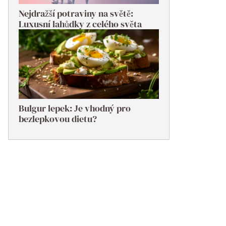
Nejdražší potraviny na světě:
Luxusní lahůdky z celého světa
Bulgur lepek: Je vhodný pro
bezlepkovou dietu?