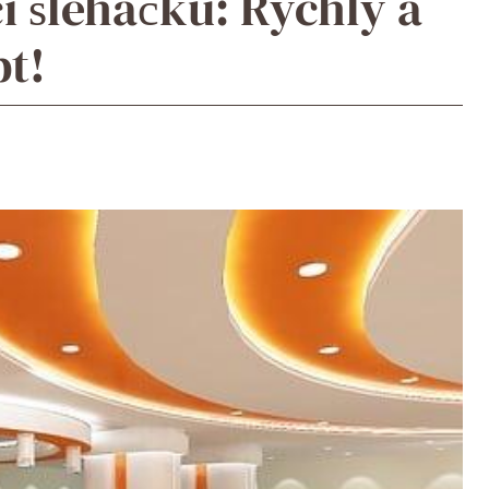
í šlehačku: Rychlý a
t!