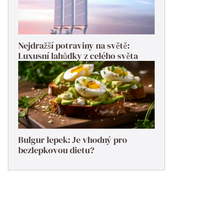
Nejdražší potraviny na světě:
Luxusní lahůdky z celého světa
Bulgur lepek: Je vhodný pro
bezlepkovou dietu?