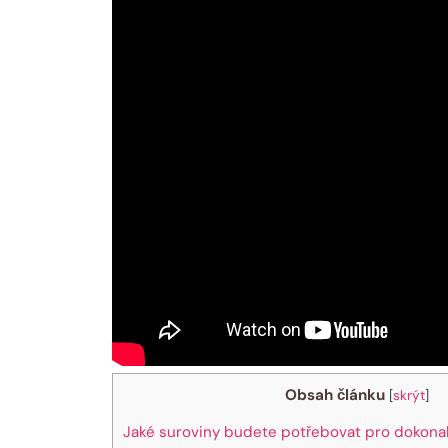
Obsah článku
[
skrýt
]
Jaké suroviny budete potřebovat pro dokona