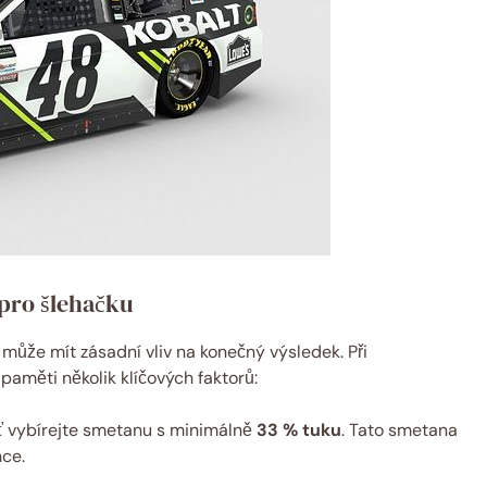
pro šlehačku
ůže mít zásadní vliv na konečný výsledek. Při
paměti několik klíčových faktorů:
uť vybírejte smetanu s minimálně
33 % tuku
. Tato smetana
nce.