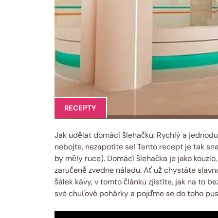
RECEPTY
Jak udělat domácí šlehačku: Rychlý a jednoduc
nebojte, nezapotíte se! Tento recept je tak s
by měly ruce). Domácí šlehačka je jako kouzlo
zaručeně zvedne náladu. Ať už chystáte slavno
šálek kávy, v tomto článku zjistíte, jak na to 
své chuťové pohárky a pojďme se do toho pust