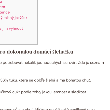
ku
kem
stence
ý mlsný jazýček
se jim vyhnout
pro dokonalou domácí šlehačku
e potřebovat několik jednoduchých surovin. Zde je seznam
36% tuku, která se dobře šlehá a má bohatou chuť.
čkový cukr podle toho, jakou jemnost a sladkost
emnou vůni a chuť. Můžete použít také vanilkový cukr.