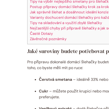
Tipy na výběr nejlepšího smetany pro šlehač
Postup přípravy domácí šlehačky krok za kro
Jak správně šlehat a dosáhnout ideální konzi
Varianty dochucení domácí šlehačky pro každ
Tipy na skladování a využití zbylé šlehačky
Nejčastější chyby při přípravě šlehačky a jak 
Časté Dotazy
Závěrečné poznámky
Jaké suroviny budete potřebovat 
Pro přípravu dokonalé domácí šlehačky budet
toho, co byste měli mít po ruce:
Čerstvá smetana
– ideálně 33% nebo 
Cukr
– můžete použít krupici nebo mou
preferujete.
Vanilkový extrakt
– dodá šlehačce příj