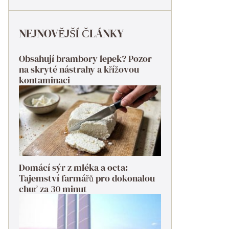
NEJNOVĚJŠÍ ČLÁNKY
Obsahují brambory lepek? Pozor
na skryté nástrahy a křížovou
kontaminaci
Domácí sýr z mléka a octa:
Tajemství farmářů pro dokonalou
chuť za 30 minut