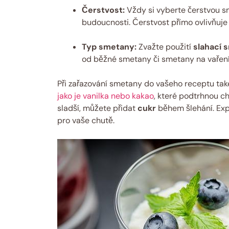
Čerstvost:
Vždy si vyberte čerstvou s
budoucnosti. Čerstvost přímo ovlivňuje
Typ smetany:
Zvažte použití
slahací 
od běžné smetany či smetany na vaření
Při zařazování smetany do vašeho receptu tak
jako je vanilka nebo kakao
, které podtrhnou c
sladší, můžete přidat
cukr
během šlehání. Exp
pro vaše chutě.